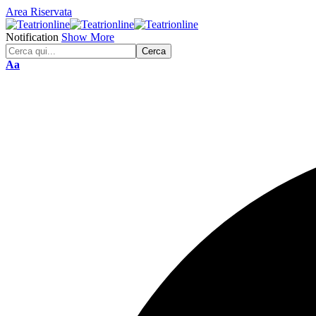
Area Riservata
Notification
Show More
Font
Aa
Resizer