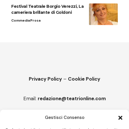
Festival Teatrale Borgio Verezzi, La
cameriera brillante di Goldoni
Commedia
Prosa
Privacy Policy
–
Cookie Policy
Email:
redazione@teatrionline.com
Articoli recenti
Gestisci Consenso
“Armonie d’arte”, Borgia borgo espanso