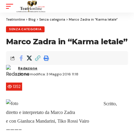
Aa
Font
Resizer
Teatrionline
>
Blog
>
Senza categoria
>
Marco Zadra in “Karma letale”
SENZA CATEGORIA
Marco Zadra in “Karma letale”
Redazione
Ultima modifica: 3 Maggio 2016 11:18
1352
Scritto,
diretto e interpretato da Marco Zadra
e con Gianluca Mandarini, Tiko Rossi Vairo
———–