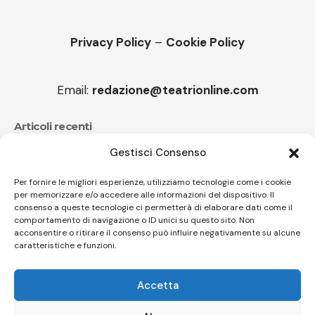
Privacy Policy
–
Cookie Policy
Email:
redazione@teatrionline.com
Articoli recenti
Gestisci Consenso
Festival Teatrale Borgio Verezzi, La cameriera brillante
di Goldoni
Per fornire le migliori esperienze, utilizziamo tecnologie come i cookie
per memorizzare e/o accedere alle informazioni del dispositivo. Il
Sir Ian Livingstone, Romics d’Oro della 37^ edizione
consenso a queste tecnologie ci permetterà di elaborare dati come il
comportamento di navigazione o ID unici su questo sito. Non
acconsentire o ritirare il consenso può influire negativamente su alcune
caratteristiche e funzioni.
Follow US
Accetta
© A.C.I.D.I. Associazione Culturale Informazione Diffusione Innovazione
APS - Codice Fiscale 94310120483 - Via Jacopo Nardi 21 - 50132