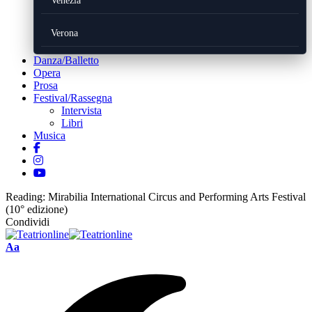
Venezia
Verona
Danza/Balletto
Opera
Prosa
Festival/Rassegna
Intervista
Libri
Musica
Reading:
Mirabilia International Circus and Performing Arts Festival
(10° edizione)
Condividi
Font
Aa
Resizer