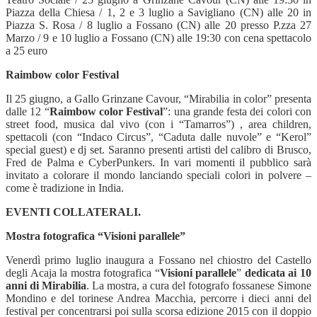
Piazza della Chiesa / 1, 2 e 3 luglio a Savigliano (CN) alle 20 in
Piazza S. Rosa / 8 luglio a Fossano (CN) alle 20 presso P.zza 27
Marzo / 9 e 10 luglio a Fossano (CN) alle 19:30 con cena spettacolo
a 25 euro
Raimbow color Festival
Il 25 giugno, a Gallo Grinzane Cavour, “Mirabilia in color” presenta
dalle 12 “
Raimbow color Festival
”: una grande festa dei colori con
street food, musica dal vivo (con i “Tamarros”) , area children,
spettacoli (con “Indaco Circus”, “Caduta dalle nuvole” e “Kerol”
special guest) e dj set. Saranno presenti artisti del calibro di Brusco,
Fred de Palma e CyberPunkers. In vari momenti il pubblico sarà
invitato a colorare il mondo lanciando speciali colori in polvere –
come è tradizione in India.
EVENTI COLLATERALI.
Mostra fotografica “Visioni parallele”
Venerdì primo luglio
inaugura a Fossano nel chiostro del Castello
degli Acaja la mostra fotografica “
Visioni parallele
”
dedicata ai 10
anni di Mirabilia
. La mostra, a cura del fotografo fossanese Simone
Mondino e del torinese Andrea Macchia, percorre i dieci anni del
festival per concentrarsi poi sulla scorsa edizione 2015 con il doppio