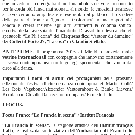
che prevede una coreografia di un funambolo su cavo e un concerto
per la corda più lunga mai suonata al mondo: le emozioni trasmesse
al cavo verranno amplificate e rese udibili al pubblico. Lo stridere
della paura di fronte all’ignoto si trasformerà in una opportunità
sonora e creerà insieme agli altri strumenti la colonna sonico-
emotiva della traversata del funambolo. Di assoluto rilievo anche gli
spettacoli: “La Pli i donn” dei
Cirquons flex
; “Autour du dumaine”
dei
Collectif Porte 27
; “La cosa” di
Claudio Stellato.
ANTEPRIME.
Il programma 2016 di Mirabilia prevede molte
vetrine internazionali
con compagnie che innovano costantemente
la scena contemporanea con linguaggi sperimentali che vanno dal
circo alla danza.
Importanti i nomi di alcuni dei protagonisti
della prossima
edizione del festival di circo e danza contemporanei: Marion Collè/
Les Rois Vagabond/Alexander Vantournhout & Bauke Lievens/
Kerol/ Joan Clevillè Dance/ Cridacompany/ Ecole le Lido.
I FOCUS.
Focus France “La Francia in scena” / Institut Francais
“
La Francia in scena”
, la stagione artistica dell’
Institut français
Italia
, è
realizzata su iniziativa dell’
Ambasciata di Francia in