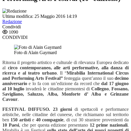
Ultima modifica: 25 Maggio 2016 14:19
Redazione
Condividi
1090
CONDIVIDI
Foto di Alain Gaymard
Ritorna il progetto artistico e culturale di rilevanza Europea dedicato
al
circo contemporaneo, alle arti performative, alla danza di
ricerca e al teatro urbano
. Il “
Mirabilia International Circus
and Performing Arts Festival”
festeggia quest’anno il suo
decimo
anniversario
e lo fa con un’edizione da record che
dal 17 giugno
al 10 luglio
invaderà le cittadine piemontesi di
Collegno
,
Fossano,
Savigliano, Saluzzo, Alba, Monforte d’ Alba e Grinzane
Cavour
.
FESTIVAL DIFFUSO.
23 giorni
di spettacoli e performance
artistiche, nelle cittadine del cuneese, che richiamano sul territorio
ben
150 artisti
e
40 compagnie
, di cui 30 straniere provenienti da
10 Paesi
, che per questa edizione presentano
12 prime nazionali
.
Mirabilia è un Festival
sullo stato dell’arte dei nuovi progetti di