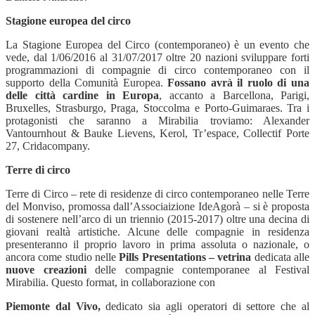
Stagione europea del circo
La Stagione Europea del Circo (contemporaneo) è un evento che
vede, dal 1/06/2016 al 31/07/2017 oltre 20 nazioni sviluppare forti
programmazioni di compagnie di circo contemporaneo con il
supporto della Comunità Europea.
Fossano avrà il ruolo di una
delle città cardine in Europa
, accanto a Barcellona, Parigi,
Bruxelles, Strasburgo, Praga, Stoccolma e Porto-Guimaraes. Tra i
protagonisti che saranno a Mirabilia troviamo: Alexander
Vantournhout & Bauke Lievens, Kerol, Tr’espace, Collectif Porte
27, Cridacompany.
Terre di circo
Terre di Circo – rete di residenze di circo contemporaneo nelle Terre
del Monviso, promossa dall’Associaizione IdeAgorà – si è proposta
di sostenere nell’arco di un triennio (2015-2017) oltre una decina di
giovani realtà artistiche. Alcune delle compagnie in residenza
presenteranno il proprio lavoro in prima assoluta o nazionale, o
ancora come studio nelle
Pills Presentations –
vetrina
dedicata alle
nuove creazioni
delle compagnie contemporanee al Festival
Mirabilia. Questo format, in collaborazione con
Piemonte dal Vivo,
dedicato sia agli operatori di settore che al