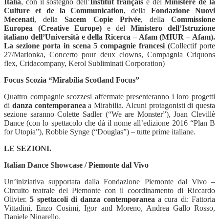
Italia
, con il sostegno dell’
Institut français
e del
Ministère de la
Culture et de la Communication
, della
Fondazione Nuovi
Mecenati
, della
Sacem Copie Privée
, della
Commissione
Europea (Creative Europe)
e del
Ministero dell’Istruzione
italiano dell’Università e della Ricerca – Afam (MIUR – Afam).
La sezione porta in scena 5 compagnie francesi (
Collectif porte
27/Marionka, Concerto pour deux clowns, Compagnia Criquons
flex, Cridacompany, Kerol Subliminati Corporation)
Focus Scozia “Mirabilia Scotland Focus”
Quattro compagnie scozzesi affermate presenteranno i loro progetti
di
danza contemporanea
a Mirabilia. Alcuni protagonisti di questa
sezione saranno Colette Sadler (“We are Monster”), Joan Clevillè
Dance (con lo spettacolo che dà il nome all’edizione 2016 “Plan B
for Utopia”), Robbie Synge (“Douglas”) – tutte prime italiane.
LE SEZIONI.
Italian Dance Showcase / Piemonte dal Vivo
Un’iniziativa supportata dalla Fondazione Piemonte dal Vivo –
Circuito teatrale del Piemonte con il coordinamento di Riccardo
Olivier.
5 spettacoli di danza contemporanea
a cura di: Fattoria
Vittadini, Enzo Cosimi, Igor and Moreno, Andrea Gallo Rosso,
Daniele Ninarello.