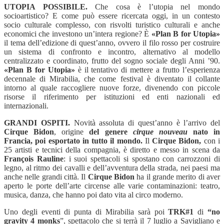
UTOPIA POSSIBILE.
Che cosa è l’utopia nel mondo
socioartistico? E come può essere ricercata oggi, in un contesto
socio culturale complesso, con risvolti turistico culturali e anche
economici che investono un’intera regione? È
«Plan B for Utopia»
il tema dell’edizione di quest’anno, ovvero il filo rosso per costruire
un sistema di confronto e incontro, alternativo al modello
centralizzato e coordinato, frutto del sogno sociale degli Anni ’90.
«Plan B for Utopia»
è il tentativo di mettere a frutto l’esperienza
decennale di Mirabilia, che come festival è diventato il collante
intorno al quale raccogliere nuove forze, divenendo con piccole
risorse il riferimento per istituzioni ed enti nazionali ed
internazionali.
GRANDI OSPITI.
Novità assoluta di quest’anno è l’arrivo del
Cirque Bidon
,
origine
del genere
cirque nouveau
nato in
Francia, poi esportato in tutto il mondo.
Il
Cirque Bidon,
con i
25 artisti e tecnici della compagnia, è diretto e messo in scena da
François Rauline
:
i suoi spettacoli si spostano con carrozzoni di
legno, al ritmo dei cavalli e dell’avventura della strada, nei paesi ma
anche nelle grandi città. Il
Cirque Bidon
ha il grande merito di
aver
aperto le porte dell’arte circense alle varie contaminazioni: teatro,
musica, danza, che hanno poi dato vita al circo moderno.
Uno degli eventi di punta di Mirabilia sarà poi
TRK#1
di
“no
gravity 4 monks
”, spettacolo che si terrà il 7 luglio a Savigliano e