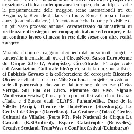
creazione artistica contemporanea europea
, che anticipa a volte
la programmazione delle maggiori scene internazionali tra cui
Avignone, la Biennale di danza di Lione, Roma Europa e Torino
danza (con cui collabora). L’evento non è che la parte più visibile di
un più vasto processo annuale,
caratterizzato da un’attività di
residenza e di sostegno per compagnie italiane ed europee, e da
un continuo lavoro di messa in rete delle stesse con altre realtà
europee
.
Mirabilia è uno dei maggiori riferimenti italiani su molti progetti e
partnership internazionali, tra cui
CircusNext, Saison Européenne
du Cirque 2016-17, Autopistas, CircoStrada
. E’ organizzato
dall’
Associazione Culturale IdeAgorà
, sotto la direzione artistica
di
Fabirizio Gavosto
e la collaborazione del coreografo
Riccardo
Olivier
e dell’artista di circo
Milo Scotton.
Il progetto prevede una
serie di
parnership
che vanno dal territorio piemontese
(
Cirko
Vertigo, Sul Filo del Circo, Piemonte dal Vivo, Vignale
Monferrato Festival
)
fino ai più importanti festival e circuiti teatrali
d’Italia e d’Europa quali
CLAPS, Funambolika, Parc de la
Villette (Parigi), Theatre de HautePierre (Strasburgo), La
Central de Cirque (Barcellona), La Grainerie (Tolosa) Centro
Cultural de Villaflor (Porto-PT), Pole National de Cirque La
Cascade (B.StAndreol), Espace Catastrophe (Brusselles),
Creative Scotland, TramWays e ConFlux festival (Edimburgo)