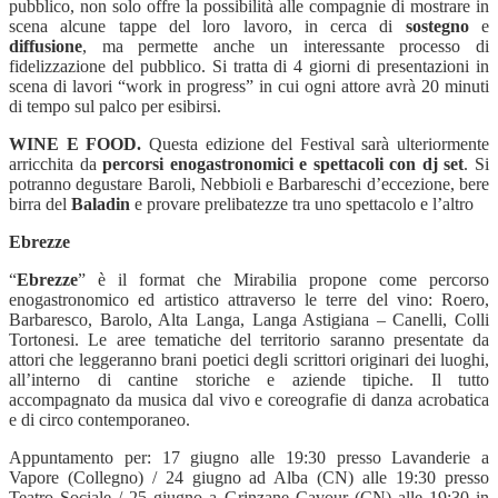
pubblico, non solo offre la possibilità alle compagnie di mostrare in
scena alcune tappe del loro lavoro, in cerca di
sostegno
e
diffusione
, ma permette anche un interessante processo di
fidelizzazione del pubblico. Si tratta di 4 giorni di presentazioni in
scena di lavori “work in progress” in cui ogni attore avrà 20 minuti
di tempo sul palco per esibirsi.
WINE E FOOD.
Questa edizione del Festival sarà ulteriormente
arricchita da
percorsi enogastronomici e spettacoli con dj set
. Si
potranno degustare Baroli, Nebbioli e Barbareschi d’eccezione, bere
birra del
Baladin
e provare prelibatezze tra uno spettacolo e l’altro
Ebrezze
“
Ebrezze
” è il format che Mirabilia propone come percorso
enogastronomico ed artistico attraverso le terre del vino: Roero,
Barbaresco, Barolo, Alta Langa, Langa Astigiana – Canelli, Colli
Tortonesi. Le aree tematiche del territorio saranno presentate da
attori che leggeranno brani poetici degli scrittori originari dei luoghi,
all’interno di cantine storiche e aziende tipiche. Il tutto
accompagnato da musica dal vivo e coreografie di danza acrobatica
e di circo contemporaneo.
Appuntamento per: 17 giugno alle 19:30 presso Lavanderie a
Vapore (Collegno) / 24 giugno ad Alba (CN) alle 19:30 presso
Teatro Sociale / 25 giugno a Grinzane Cavour (CN) alle 19:30 in