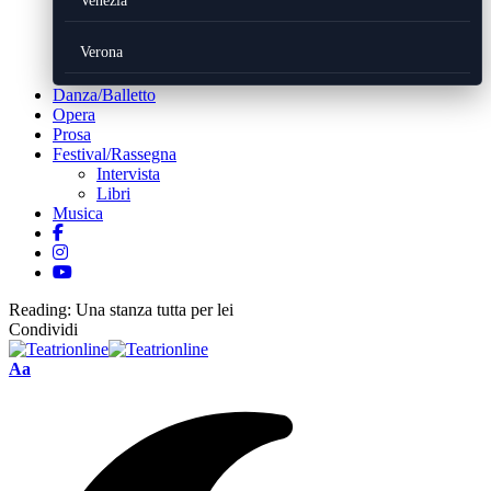
Venezia
Verona
Danza/Balletto
Opera
Prosa
Festival/Rassegna
Intervista
Libri
Musica
Reading:
Una stanza tutta per lei
Condividi
Font
Aa
Resizer