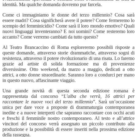
identità. Ma qualche domanda dovremo pur farcela.
Come ci immaginiamo le donne del terzo millennio? Cosa sarà
essere madri? Cosa significherà avere il potere? Come fermeremo lo
scempio del femminicidio? Come sarà il loro mondo emotivo? Quali
nuovi linguaggi inventeranno? E noi uomini? Come resteremo loro
accanto? Come verremo cambiati da tutto questo?
Al Teatro Brancaccino di Roma esploreremo possibili risposte a
queste domande, attraverso storie drammatiche, attraverso sogni di
resistenza, attraverso il potere rivoluzionario di una risata. Lo faremo
grazie ad artiste di solida formazione ma di provenienze
diversissime. Otto weekend, da marzo a maggio, dedicati a otto
attrici, a otto donne straordinarie. Saranno loro a condurci per mano
in questo nuovo, affascinante viaggio.
Una grande novità di questa seconda edizione romana è
rappresentata dal concorso “
L’alba che verrà, 16 attrici per
raccontare le nuove voci del terzo millennio
”. Sarà un’occasione
unica per dare voce a proposte di drammaturgia contemporanea
inedite e a nuove interpreti che sapranno raccontare con occhi acuti
e freschi il femminile nostro contemporaneo. Al testo e all’attrice
vincitori del concorso verrà assegnato un piccolo contributo alla
produzione e la possibilità di essere inseriti nella prossima edizione
della rassegna.