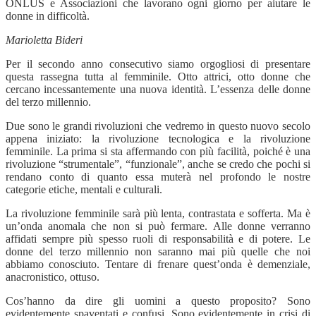
ONLUS e Associazioni che lavorano ogni giorno per aiutare le
donne in difficoltà.
Marioletta Bideri
Per il secondo anno consecutivo siamo orgogliosi di presentare
questa rassegna tutta al femminile. Otto attrici, otto donne che
cercano incessantemente una nuova identità. L’essenza delle donne
del terzo millennio.
Due sono le grandi rivoluzioni che vedremo in questo nuovo secolo
appena iniziato: la rivoluzione tecnologica e la rivoluzione
femminile. La prima si sta affermando con più facilità, poiché è una
rivoluzione “strumentale”, “funzionale”, anche se credo che pochi si
rendano conto di quanto essa muterà nel profondo le nostre
categorie etiche, mentali e culturali.
La rivoluzione femminile sarà più lenta, contrastata e sofferta. Ma è
un’onda anomala che non si può fermare. Alle donne verranno
affidati sempre più spesso ruoli di responsabilità e di potere. Le
donne del terzo millennio non saranno mai più quelle che noi
abbiamo conosciuto. Tentare di frenare quest’onda è demenziale,
anacronistico, ottuso.
Cos’hanno da dire gli uomini a questo proposito? Sono
evidentemente spaventati e confusi. Sono evidentemente in crisi di