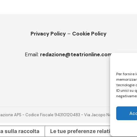
Privacy Policy
–
Cookie Policy
Email:
redazione@teatrionline.com
Per fornire 
memorizzare
tecnologie 
ID unici su 
negativamen
Ac
novazione APS - Codice Fiscale 94310120483 - Via Jacopo Nardi 21 - 501
a sulla raccolta
Le tue preferenze relative alla pr