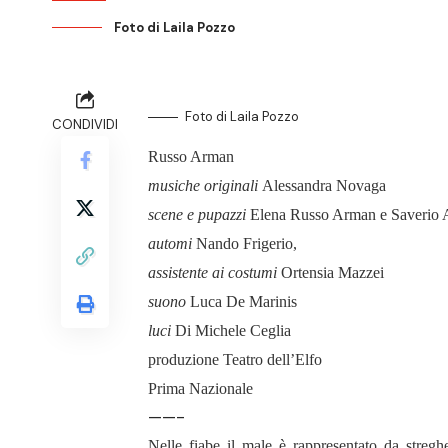
Foto di Laila Pozzo
Foto di Laila Pozzo
CONDIVIDI
Russo Arman
musiche originali
Alessandra Novaga
scene e pupazzi
Elena Russo Arman e Saverio
automi
Nando Frigerio,
assistente ai costumi
Ortensia Mazzei
suono
Luca De Marinis
luci
Di Michele Ceglia
produzione Teatro dell’Elfo
Prima Nazionale
——-
Nelle fiabe il male è rappresentato da streg