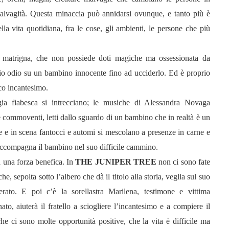
malvagità. Questa minaccia può annidarsi ovunque, e tanto più è
lla vita quotidiana, fra le cose, gli ambienti, le persone che più
matrigna, che non possiede doti magiche ma ossessionata da
oprio odio su un bambino
innocente fino ad ucciderlo. Ed è proprio
ico incantesimo.
gia fiabesca si intrecciano; le musiche di Alessandra Novaga
 commoventi, letti dallo sguardo di un bambino che in realtà è un
e e in scena fantocci e automi si mescolano a presenze in carne e
e accompagna il bambino nel suo difficile cammino.
a una forza benefica. In
THE JUNIPER TREE
non ci sono fate
epolta sotto l’albero che dà il titolo alla storia, veglia sul suo
rato. E poi c’è la sorellastra Marilena, testimone e vittima
o, aiuterà il fratello a sciogliere l’incantesimo e a compiere il
he ci sono molte opportunità positive, che la vita è difficile ma