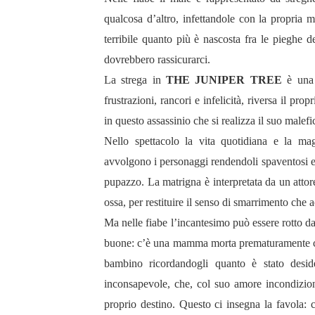
qualcosa d’altro, infettandole con la propria 
terribile quanto più è nascosta fra le pieghe de
dovrebbero rassicurarci.
La strega in
THE JUNIPER TREE
è una
frustrazioni, rancori e infelicità, riversa il pr
in questo assassinio che si realizza il suo malef
Nello spettacolo la vita quotidiana e la ma
avvolgono i personaggi rendendoli spaventosi e
pupazzo. La matrigna è interpretata da un attor
ossa, per restituire il senso di smarrimento ch
Ma nelle fiabe l’incantesimo può essere rotto d
buone: c’è una mamma morta prematuramente che, s
bambino ricordandogli quanto è stato deside
inconsapevole, che, col suo amore incondizionat
proprio destino. Questo ci insegna la favola: c