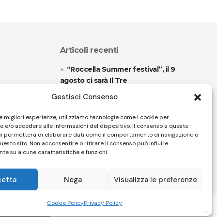
Articoli recenti
“Roccella Summer festival”, il 9
agosto ci sarà Il Tre
Gestisci Consenso
“Armonie d’arte” attende Joey
Calderazzo
le migliori esperienze, utilizziamo tecnologie come i cookie per
 e/o accedere alle informazioni del dispositivo. Il consenso a queste
ci permetterà di elaborare dati come il comportamento di navigazione o
questo sito. Non acconsentire o ritirare il consenso può influire
Follow US
te su alcune caratteristiche e funzioni.
cetta
Nega
Visualizza le preferenze
32 Firenze - SEO BY SIMONE ROMPIETTI SR WEB
Cookie Policy
Privacy Policy
ivacy