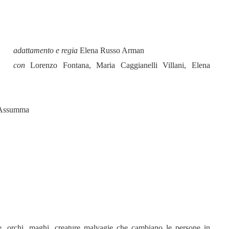
adattamento e regia
Elena Russo Arman
con
Lorenzo Fontana, Maria Caggianelli Villani, Elena
 Assumma
he, orchi, maghi, creature malvagie che cambiano le persone in