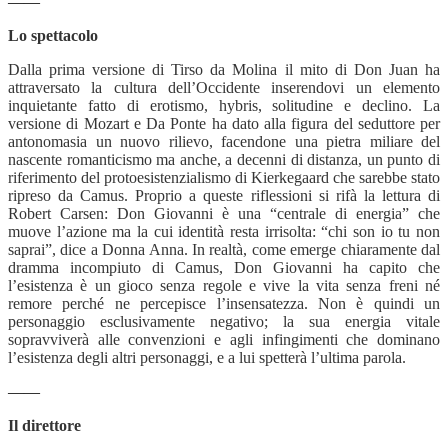
——
Lo spettacolo
Dalla prima versione di Tirso da Molina il mito di Don Juan ha
attraversato la cultura dell’Occidente inserendovi un elemento
inquietante fatto di erotismo, hybris, solitudine e declino. La
versione di Mozart e Da Ponte ha dato alla figura del seduttore per
antonomasia un nuovo rilievo, facendone una pietra miliare del
nascente romanticismo ma anche, a decenni di distanza, un punto di
riferimento del protoesistenzialismo di Kierkegaard che sarebbe stato
ripreso da Camus. Proprio a queste riflessioni si rifà la lettura di
Robert Carsen: Don Giovanni è una “centrale di energia” che
muove l’azione ma la cui identità resta irrisolta: “chi son io tu non
saprai”, dice a Donna Anna. In realtà, come emerge chiaramente dal
dramma incompiuto di Camus, Don Giovanni ha capito che
l’esistenza è un gioco senza regole e vive la vita senza freni né
remore perché ne percepisce l’insensatezza. Non è quindi un
personaggio esclusivamente negativo; la sua energia vitale
sopravviverà alle convenzioni e agli infingimenti che dominano
l’esistenza degli altri personaggi, e a lui spetterà l’ultima parola.
——
Il direttore