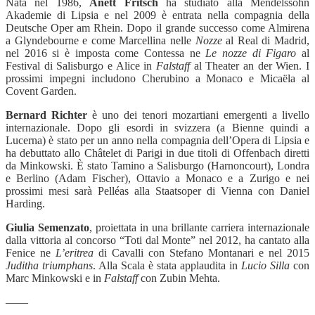
Nata nel 1986,
Anett Fritsch
ha studiato alla Mendelssohn
Akademie di Lipsia e nel 2009 è entrata nella compagnia della
Deutsche Oper am Rhein. Dopo il grande successo come Almirena
a Glyndebourne e come Marcellina nelle
Nozze
al Real di Madrid,
nel 2016 si è imposta come Contessa ne
Le nozze di Figaro
al
Festival di Salisburgo e Alice in
Falstaff
al Theater an der Wien. I
prossimi impegni includono Cherubino a Monaco e Micaëla al
Covent Garden.
Bernard Richter
è uno dei tenori mozartiani emergenti a livello
internazionale. Dopo gli esordi in svizzera (a Bienne quindi a
Lucerna) è stato per un anno nella compagnia dell’Opera di Lipsia e
ha debuttato allo Châtelet di Parigi in due titoli di Offenbach diretti
da Minkowski. È stato Tamino a Salisburgo (Harnoncourt), Londra
e Berlino (Adam Fischer), Ottavio a Monaco e a Zurigo e nei
prossimi mesi sarà Pelléas alla Staatsoper di Vienna con Daniel
Harding.
Giulia Semenzato
, proiettata in una brillante carriera internazionale
dalla vittoria al concorso “Toti dal Monte” nel 2012, ha cantato alla
Fenice ne
L’eritrea
di Cavalli con Stefano Montanari e nel 2015
Juditha triumphans
. Alla Scala è stata applaudita in
Lucio Silla
con
Marc Minkowski e in
Falstaff
con Zubin Mehta.
——