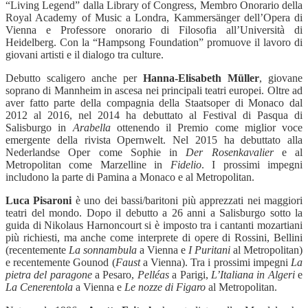
“Living Legend” dalla Library of Congress, Membro Onorario della
Royal Academy of Music a Londra, Kammersänger dell’Opera di
Vienna e Professore onorario di Filosofia all’Università di
Heidelberg. Con la “Hampsong Foundation” promuove il lavoro di
giovani artisti e il dialogo tra culture.
Debutto scaligero anche per
Hanna-Elisabeth Müller
, giovane
soprano di Mannheim in ascesa nei principali teatri europei. Oltre ad
aver fatto parte della compagnia della Staatsoper di Monaco dal
2012 al 2016, nel 2014 ha debuttato al Festival di Pasqua di
Salisburgo in
Arabella
ottenendo il Premio come miglior voce
emergente della rivista Opernwelt. Nel 2015 ha debuttato alla
Nederlandse Oper come Sophie in
Der Rosenkavalier
e al
Metropolitan come Marzelline in
Fidelio
. I prossimi impegni
includono la parte di Pamina a Monaco e al Metropolitan.
Luca Pisaroni
è uno dei bassi/baritoni più apprezzati nei maggiori
teatri del mondo. Dopo il debutto a 26 anni a Salisburgo sotto la
guida di Nikolaus Harnoncourt si è imposto tra i cantanti mozartiani
più richiesti, ma anche come interprete di opere di Rossini, Bellini
(recentemente
La sonnambula
a Vienna e
I Puritani
al Metropolitan)
e recentemente Gounod (
Faust
a Vienna). Tra i prossimi impegni
La
pietra del paragone
a Pesaro,
Pelléas
a Parigi,
L’Italiana in Algeri
e
La Cenerentola
a Vienna e
Le nozze di Figaro
al Metropolitan.