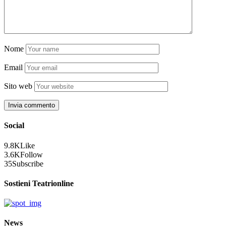
Nome
Email
Sito web
Social
9.8K
Like
3.6K
Follow
35
Subscribe
Sostieni Teatrionline
News