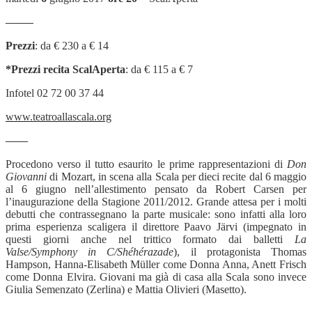
——–
Prezzi
: da € 230 a € 14
*Prezzi recita ScalAperta
: da € 115 a € 7
Infotel 02 72 00 37 44
www.teatroallascala.org
——
Procedono verso il tutto esaurito le prime rappresentazioni di
Don
Giovanni
di Mozart, in scena alla Scala per dieci recite dal 6 maggio
al 6 giugno nell’allestimento pensato da Robert Carsen per
l’inaugurazione della Stagione 2011/2012. Grande attesa per i molti
debutti che contrassegnano la parte musicale: sono infatti alla loro
prima esperienza scaligera il direttore Paavo Järvi (impegnato in
questi giorni anche nel trittico formato dai balletti
La
Valse/Symphony in C/Shéhérazade
), il protagonista Thomas
Hampson, Hanna-Elisabeth Müller come Donna Anna, Anett Frisch
come Donna Elvira. Giovani ma già di casa alla Scala sono invece
Giulia Semenzato (Zerlina) e Mattia Olivieri (Masetto).