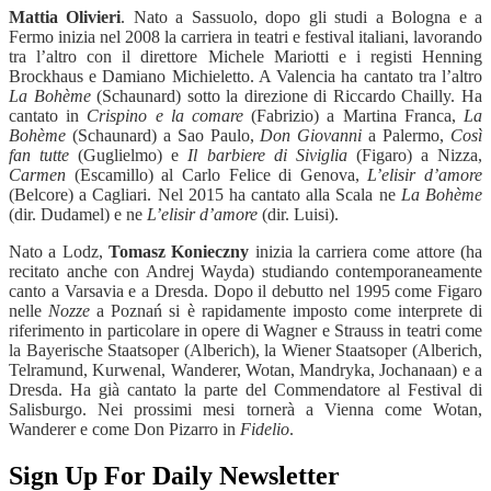
Mattia Olivieri
. Nato a Sassuolo, dopo gli studi a Bologna e a
Fermo inizia nel 2008 la carriera in teatri e festival italiani, lavorando
tra l’altro con il direttore Michele Mariotti e i registi Henning
Brockhaus e Damiano Michieletto. A Valencia ha cantato tra l’altro
La Bohème
(Schaunard) sotto la direzione di Riccardo Chailly. Ha
cantato in
Crispino e la comare
(Fabrizio) a Martina Franca,
La
Bohème
(Schaunard) a Sao Paulo,
Don Giovanni
a Palermo,
Così
fan tutte
(Guglielmo) e
Il barbiere di Siviglia
(Figaro) a Nizza,
Carmen
(Escamillo) al Carlo Felice di Genova,
L’elisir d’amore
(Belcore) a Cagliari. Nel 2015 ha cantato alla Scala ne
La Bohème
(dir. Dudamel) e ne
L’elisir d’amore
(dir. Luisi).
Nato a Lodz,
Tomasz Konieczny
inizia la carriera come attore (ha
recitato anche con Andrej Wayda) studiando contemporaneamente
canto a Varsavia e a Dresda. Dopo il debutto nel 1995 come Figaro
nelle
Nozze
a Poznań si è rapidamente imposto come interprete di
riferimento in particolare in opere di Wagner e Strauss in teatri come
la Bayerische Staatsoper (Alberich), la Wiener Staatsoper (Alberich,
Telramund, Kurwenal, Wanderer, Wotan, Mandryka, Jochanaan) e a
Dresda. Ha già cantato la parte del Commendatore al Festival di
Salisburgo. Nei prossimi mesi tornerà a Vienna come Wotan,
Wanderer e come Don Pizarro in
Fidelio
.
Sign Up For Daily Newsletter