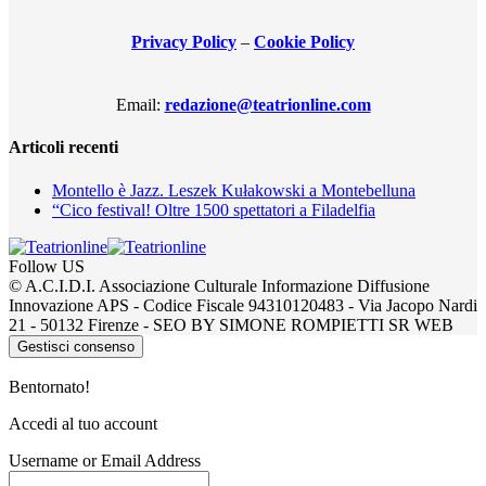
Privacy Policy
–
Cookie Policy
Email:
redazione@teatrionline.com
Articoli recenti
Montello è Jazz. Leszek Kułakowski a Montebelluna
“Cico festival! Oltre 1500 spettatori a Filadelfia
Follow US
© A.C.I.D.I. Associazione Culturale Informazione Diffusione
Innovazione APS - Codice Fiscale 94310120483 - Via Jacopo Nardi
21 - 50132 Firenze - SEO BY SIMONE ROMPIETTI SR WEB
Gestisci consenso
Bentornato!
Accedi al tuo account
Username or Email Address