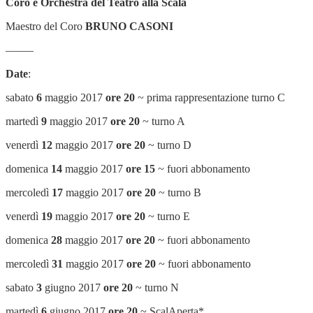
Coro e Orchestra del Teatro alla Scala
Maestro del Coro
BRUNO CASONI
——–
Date
:
sabato
6
maggio 2017
ore 20
~ prima rappresentazione turno C
martedì
9
maggio 2017
ore 20
~ turno A
venerdì
12
maggio 2017
ore 20
~ turno D
domenica
14
maggio 2017
ore 15
~ fuori abbonamento
mercoledì
17
maggio 2017
ore 20
~ turno B
venerdì
19
maggio 2017
ore 20
~ turno E
domenica
28
maggio 2017
ore 20
~ fuori abbonamento
mercoledì
31
maggio 2017
ore 20
~ fuori abbonamento
sabato
3
giugno 2017
ore 20
~ turno N
martedì
6
giugno 2017
ore 20
~ ScalAperta*