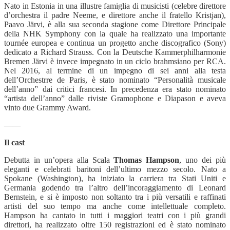
Nato in Estonia in una illustre famiglia di musicisti (celebre direttore
d’orchestra il padre Neeme, e direttore anche il fratello Kristjan),
Paavo Järvi, è alla sua seconda stagione come Direttore Principale
della NHK Symphony con la quale ha realizzato una importante
tournée europea e continua un progetto anche discografico (Sony)
dedicato a Richard Strauss. Con la Deutsche Kammerphilharmonie
Bremen Järvi è invece impegnato in un ciclo brahmsiano per RCA.
Nel 2016, al termine di un impegno di sei anni alla testa
dell’Orchestrre de Paris, è stato nominato “Personalità musicale
dell’anno” dai critici francesi. In precedenza era stato nominato
“artista dell’anno” dalle riviste Gramophone e Diapason e aveva
vinto due Grammy Award.
——
Il cast
Debutta in un’opera alla Scala
Thomas Hampson
, uno dei più
eleganti e celebrati baritoni dell’ultimo mezzo secolo. Nato a
Spokane (Washington), ha iniziato la carriera tra Stati Uniti e
Germania godendo tra l’altro dell’incoraggiamento di Leonard
Bernstein, e si è imposto non soltanto tra i più versatili e raffinati
artisti del suo tempo ma anche come intellettuale completo.
Hampson ha cantato in tutti i maggiori teatri con i più grandi
direttori, ha realizzato oltre 150 registrazioni ed è stato nominato