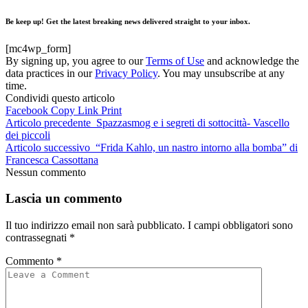
Be keep up! Get the latest breaking news delivered straight to your inbox.
[mc4wp_form]
By signing up, you agree to our
Terms of Use
and acknowledge the
data practices in our
Privacy Policy
. You may unsubscribe at any
time.
Condividi questo articolo
Facebook
Copy Link
Print
Articolo precedente
Spazzasmog e i segreti di sottocittà- Vascello
dei piccoli
Articolo successivo
“Frida Kahlo, un nastro intorno alla bomba” di
Francesca Cassottana
Nessun commento
Lascia un commento
Il tuo indirizzo email non sarà pubblicato.
I campi obbligatori sono
contrassegnati
*
Commento
*