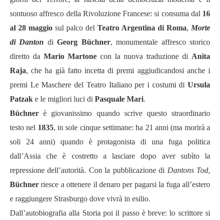
sontuoso affresco della Rivoluzione Francese: si consuma dal
16
al 28 maggio
sul palco del
Teatro Argentina di Roma
,
Morte
di Danton
di
Georg Büchner
, monumentale affresco storico
diretto da
Mario Martone
con la nuova traduzione di
Anita
Raja
, che ha già fatto incetta di premi aggiudicandosi anche i
premi Le Maschere del Teatro Italiano per i costumi di
Ursula
Patzak
e le migliori luci di
Pasquale Mari
.
Büchner
è giovanissimo quando scrive questo straordinario
testo nel
1835
, in sole cinque settimane: ha 21 anni (ma morirà a
soli 24 anni) quando è protagonista di una fuga politica
dall’Assia che è costretto a lasciare dopo aver subìto la
repressione dell’autorità. Con la pubblicazione di
Dantons Tod,
Büchner
riesce a ottenere il denaro per pagarsi la fuga all’estero
e raggiungere Strasburgo dove vivrà in esilio.
Dall’autobiografia alla Storia poi il passo è breve: lo scrittore si