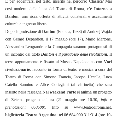
E per addentrarsi nel testo, inserito nel percorso Classici? Mai
così moderni delle linea del Teatro di Roma, c’è
Intorno a
Danton
, una ricca offerta di attività collaterali e accadimenti
culturali a ingresso libero.
Dopo la proiezione di
Danton
(Francia, 1983) di Andrzej Wajda
con Gerard Depardieu, il 17 maggio (ore 17), Mario Martone,
Alessandro Leogrande e la Compagnia saranno protagonisti di
un incontro dal titolo
Danton e il paradosso delle rivoluzioni
.
Il
terzo
appuntamento è fissato al Museo Napoleonico con
Voci
rivoluzionarie
, racconto in forma di teatro e musica a cura del
Teatro di Roma con Simone Francia, Jacopo Uccella, Luca
Catello Sannino e Alice Cortegiani (al clarinetto) che sarà
inserito nella rassegna
Nel weekend l’arte si anima
un progetto
di Zètema progetto cultura (21 maggio ore 16.30,
info e
prenotazioni 060608
). Info su
www.teatrodiroma.net
,
biglietteria
Teatro Argentina
: tel.06.684.000.311/314 (ore 10-