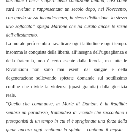
nasconde i nervi scoperti della condizione umana, così come
sarà rivelata e rappresentata un secolo dopo, nel Novecento,
con quella stessa incandescenza, la stessa disillusione, lo stesso
urlo soffocato” spiega Martone che ha curato anche le scene
dell’allestimento.
La morale però sembra travalicare ogni latitudine e ogni tempo:
insomma la conquista della libertà, all’insegna dell’uguaglianza e
della fraternità, non è certo esente dalla ferocia, ma tutte le
Rivoluzioni non sono mai esenti dal sangue e della
degenerazione sollevando spietate domande sul sottilissimo
confine che divide la violenza (quasi gratuita) dalla giustizia
reale.
“
Quello che commuove, in Morte di Danton, è la fragilità:
sembra un paradosso, trattandosi di vicende che raccontano i
protagonisti di un tempo in cui si è sprigionata una forza della
quale ancora oggi sentiamo la spinta – continua il regista –