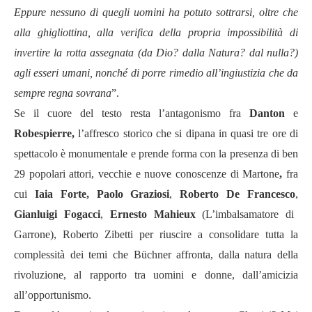
Eppure nessuno di quegli uomini ha potuto sottrarsi, oltre che
alla ghigliottina, alla verifica della propria impossibilità di
invertire la rotta assegnata (da Dio? dalla Natura? dal nulla?)
agli esseri umani, nonché di porre rimedio all’ingiustizia che da
sempre regna sovrana
”.
Se il cuore del testo resta l’antagonismo fra
Danton
e
Robespierre,
l’affresco storico che si dipana in quasi tre ore di
spettacolo è monumentale e prende forma con la presenza di ben
29 popolari attori, vecchie e nuove conoscenze di Martone
,
fra
cui
Iaia Forte, Paolo Graziosi
,
Roberto De Francesco
,
Gianluigi Fogacci
,
Ernesto Mahieux
(L’imbalsamatore di
Garrone), Roberto Zibetti per riuscire a consolidare tutta la
complessità dei temi che Büchner affronta, dalla natura della
rivoluzione, al rapporto tra uomini e donne, dall’amicizia
all’opportunismo.