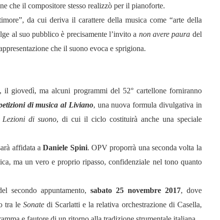
ne che il compositore stesso realizzò per il pianoforte.
imore”, da cui deriva il carattere della musica come “arte della
lge al suo pubblico è precisamente l’invito a
non avere paura
del
rappresentazione che il suono evoca e sprigiona.
, il giovedì, ma alcuni programmi del 52° cartellone forniranno
petizioni di musica al Liviano
, una nuova formula divulgativa in
e
Lezioni di suono
, di cui il ciclo costituirà anche una speciale
arà affidata a
Daniele Spini
. OPV proporrà una seconda volta la
ca, ma un vero e proprio ripasso, confidenziale nel tono quanto
e del secondo appuntamento,
sabato 25 novembre 2017
, dove
 tra le
Sonate
di Scarlatti e la relativa orchestrazione di Casella,
mma e fautore di un ritorno alla tradizione strumentale italiana.