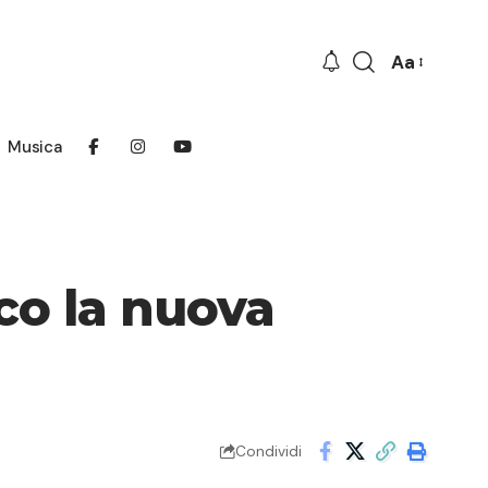
Aa
Font
Resizer
Musica
co la nuova
Condividi