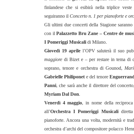
finlandese che si esibirà nella triplice vest
seguiranno il
Concerto n. 1 per pianoforte e or
Gli ultimi due concerti della Stagione saranno 
con il
Palazzetto Bru Zane – Centre de mus
I Pomeriggi Musicali
di Milano.
Giovedì 19 aprile
l’OPV saluterà il suo pub
maggiore
di Bizet e – per restare in tema di 
soprano, tenore e orchestra di Gounod,
Mari
Gabrielle Philiponet
e del tenore
Enguerrand
Panni
, che sarà anche il direttore del concert
Myriam Dal Don
.
Venerdì 4 maggio
, in nome della reciproca 
all’
Orchestra I Pomeriggi Musicali
dirett
pianoforte. Ancora una volta, modernità e tr
orchestra d’archi del compositore polacco Hen