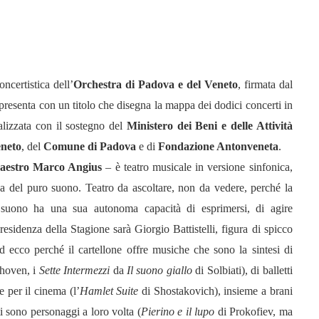
ncertistica dell’
Orchestra di Padova e del Veneto
, firmata dal
i presenta con un titolo che disegna la mappa dei dodici concerti in
alizzata con il sostegno del
Ministero dei Beni e delle Attività
eneto
, del
Comune di Padova
e di
Fondazione Antonveneta
.
aestro Marco Angius
– è teatro musicale in versione sinfonica,
iva del puro suono. Teatro da ascoltare, non da vedere, perché la
suono ha una sua autonoma capacità di esprimersi, di agire
residenza della Stagione sarà Giorgio Battistelli, figura di spicco
 ecco perché il cartellone offre musiche che sono la sintesi di
thoven, i
Sette Intermezzi
da
Il suono giallo
di Solbiati), di balletti
 per il cinema (l’
Hamlet Suite
di Shostakovich), insieme a brani
i sono personaggi a loro volta (
Pierino e il lupo
di Prokofiev, ma