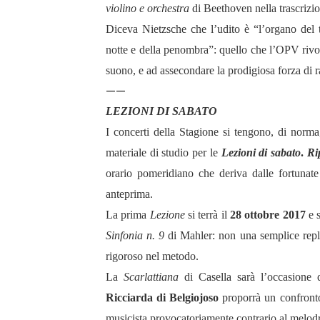
violino e orchestra
di Beethoven nella trascrizio
Diceva Nietzsche che l’udito è “l’organo del t
notte e della penombra”: quello che l’OPV rivo
suono, e ad assecondare la prodigiosa forza di 
——
LEZIONI DI SABATO
I concerti della Stagione si tengono, di norma
materiale di studio per le
Lezioni di sabato
.
Ri
orario pomeridiano che deriva dalle fortunat
anteprima.
La prima
Lezione
si terrà il
28 ottobre 2017
e s
Sinfonia n. 9
di Mahler: non una semplice repli
rigoroso nel metodo.
La
Scarlattiana
di Casella sarà l’occasion
Ricciarda di Belgiojoso
proporrà un confronto
musicista provocatoriamente contrario al melodra