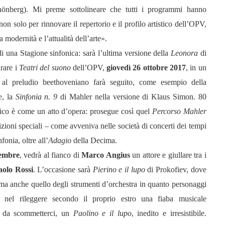
hönberg). Mi preme sottolineare che tutti i programmi hanno
 solo per rinnovare il repertorio e il profilo artistico dell’OPV,
 modernità e l’attualità dell’arte».
i una Stagione sinfonica: sarà l’ultima versione della
Leonora
di
rare i
Teatri del suono
dell’OPV,
giovedì 26 ottobre
2017
, in un
al preludio beethoveniano farà seguito, come esempio della
e, la
Sinfonia n. 9
di Mahler nella versione di Klaus Simon. 80
ico è come un atto d’opera: prosegue così quel
Percorso Mahler
zioni speciali – come avveniva nelle società di concerti dei tempi
onia, oltre all’
Adagio
della Decima.
embre
,
vedrà al fianco di
Marco Angius
un attore e giullare tra i
aolo Rossi
. L’occasione sarà
Pierino e il lupo
di Prokofiev, dove
, ma anche quello degli strumenti d’orchestra in quanto personaggi
a nel rileggere secondo il proprio estro una fiaba musicale
’è da scommetterci, un
Paolino e il lupo
, inedito e irresistibile.