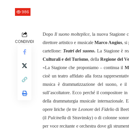
986
Dopo
Il suono molteplice
, la nuova Stagione co
CONDIVIDI
direttore artistico e musicale
Marco Angius
, s
cartellone:
Teatri del suono
.
La Stagione è re
Culturali e del Turismo
, della
Regione del V
«La Stagione che proponiamo – continua il
M
cioè un teatro affidato alla forza rappresentat
musica è drammatizzazione del suono, e il 
sull’ascoltatore. Ecco perché il compositore in 
della drammaturgia musicale internazionale. Ed
opere liriche (le tre
Leonore
del
Fidelio
di Bee
(il
Pulcinella
di Stravinsky) o di colonne sonore
per voce recitante e orchestra dove gli strument