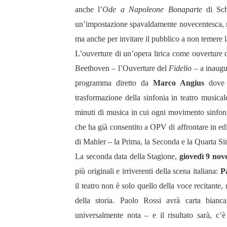
anche l’
Ode a Napoleone Bonaparte
di Sc
un’impostazione spavaldamente novecentesca, non
ma anche per invitare il pubblico a non temere la
L’ouverture di un’opera lirica come ouverture d
Beethoven – l’Ouverture del
Fidelio
– a inaugu
programma diretto da
Marco Angius
dove 
trasformazione della sinfonia in teatro musical
minuti di musica in cui ogni movimento sinfon
che ha già consentito a OPV di affrontare in edi
di Mahler – la Prima, la Seconda e la Quarta Sinf
La seconda data della Stagione,
giovedì
9 nov
più originali e irriverenti della scena italiana:
P
il teatro non è solo quello della voce recitante
della storia. Paolo Rossi avrà carta bianc
universalmente nota – e il risultato sarà, c