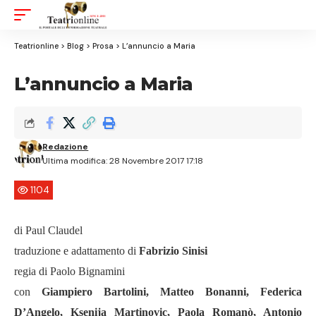
Aa
Font
Resizer
Teatrionline
>
Blog
>
Prosa
>
L’annuncio a Maria
L’annuncio a Maria
Redazione
Ultima modifica: 28 Novembre 2017 17:18
1104
di Paul Claudel
traduzione e adattamento di
Fabrizio Sinisi
regia di Paolo Bignamini
con
Giampiero Bartolini, Matteo Bonanni, Federica
D’Angelo, Ksenija Martinovic, Paola Romanò, Antonio