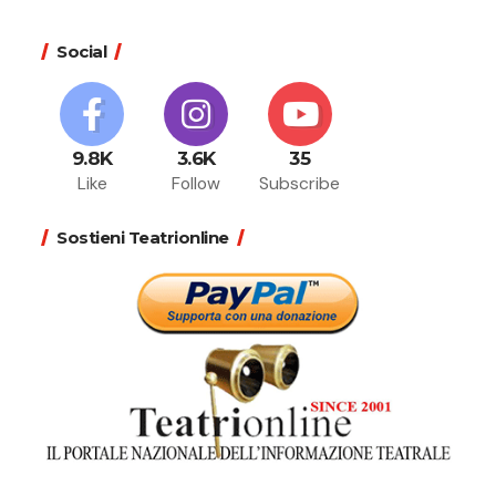
Social
9.8K
3.6K
35
Like
Follow
Subscribe
Sostieni Teatrionline