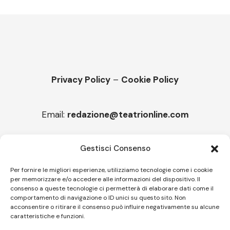
Privacy Policy
–
Cookie Policy
Email:
redazione@teatrionline.com
Articoli recenti
Gestisci Consenso
Montello è Jazz. Leszek Kułakowski a Montebelluna
Per fornire le migliori esperienze, utilizziamo tecnologie come i cookie
per memorizzare e/o accedere alle informazioni del dispositivo. Il
“Cico festival! Oltre 1500 spettatori a Filadelfia
consenso a queste tecnologie ci permetterà di elaborare dati come il
comportamento di navigazione o ID unici su questo sito. Non
acconsentire o ritirare il consenso può influire negativamente su alcune
caratteristiche e funzioni.
Follow US