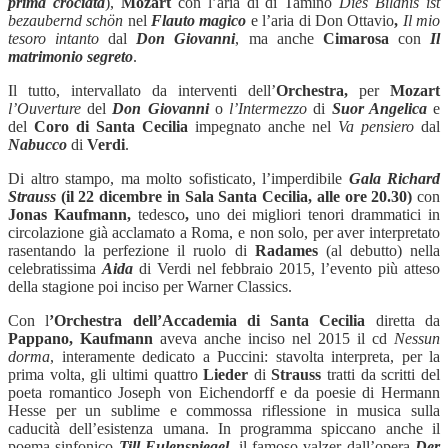
prima crociata
),
Mozart
con l’aria di di Tamino
Dies Bildnis ist
bezaubernd schön
nel
Flauto magico
e l’aria di Don Ottavio
,
Il mio
tesoro intanto
dal
Don Giovanni
, ma anche
Cimarosa
con
Il
matrimonio segreto
.
Il tutto, intervallato da interventi dell’
Orchestra,
per
Mozart
l’Ouverture
del
Don Giovanni
o
l’Intermezzo
di
Suor Angelica
e
del
Coro
di Santa Cecilia
impegnato anche nel
Va pensiero
dal
Nabucco
di
Verdi
.
Di altro stampo, ma molto sofisticato, l’imperdibile
Gala Richard
Strauss
(il 22 dicembre in Sala Santa Cecilia, alle ore 20.30)
con
Jonas Kaufmann,
tedesco
,
uno dei migliori tenori drammatici in
circolazione già acclamato a Roma, e non solo, per aver interpretato
rasentando la perfezione il ruolo di
Radames
(al debutto) nella
celebratissima
Aida
di Verdi nel febbraio 2015, l’evento più atteso
della stagione poi inciso per Warner Classics.
Con l
’Orchestra dell’Accademia di Santa Cecilia
diretta da
Pappano,
Kaufmann
aveva anche inciso nel 2015 il cd
Nessun
dorma
, interamente dedicato a Puccini: stavolta interpreta, per la
prima volta, gli ultimi quattro
Lieder
di
Strauss
tratti da scritti del
poeta romantico Joseph von Eichendorff e da poesie di Hermann
Hesse per un sublime e commossa riflessione in musica sulla
caducità dell’esistenza umana. In programma spiccano anche il
poema sinfonico
Till
Eulenspiegel
, il famoso valzer dall’opera
Der