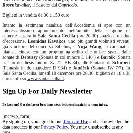
Rosenkavalier
,
il
Sestetto
dal
Capriccio
.
Biglietti in vendita da 30 a 150 euro.
Intanto la settimana natalizia dell’Accademia si apre con un
interessantissimo appuntamento nell’ambito della stagione da
camera: stasera in
Sala Santa Cecilia
(ore 20.30) spazio a un duo
d’eccezione,
Leonidas Kavakos
, uno più grandi violinisti viventi,
già vincitore del concorso Sibelius, e
Yuja Wang
, la carismatica
pianista cinese con un programma ardito che unisce spazia dalle
sonate di
Debussy
(Sonata in sol minore L 140 ) e
Bartók
(Sonata
n. 1 in do diesis minore Sz 75, BB 84), alle Fantasie di
Schubert
(Fantasia in do maggiore D 934) e
Janáček
(Sonata JW 7/7). In
Sala Santa Cecilia, lunedì 18 dicembre ore 20.30, biglietti da 18 a 38
euro. Info su
www.santacecilia.it
.
Sign Up For Daily Newsletter
Be keep up! Get the latest breaking news delivered straight to your inbox.
[mc4wp_form]
By signing up, you agree to our
Terms of Use
and acknowledge the
data practices in our
Privacy Policy
. You may unsubscribe at any
time.