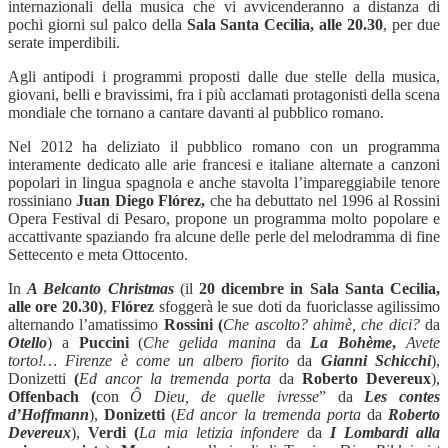
internazionali della musica che vi avvicenderanno a distanza di
pochi giorni sul palco della
Sala Santa Cecilia, alle 20.30
, per due
serate imperdibili.
Agli antipodi i programmi proposti dalle due stelle della musica,
giovani, belli e bravissimi, fra i più acclamati protagonisti della scena
mondiale che tornano a cantare davanti al pubblico romano.
Nel
2012 ha deliziato il pubblico romano con un programma
interamente dedicato alle arie francesi e italiane alternate a canzoni
popolari in lingua spagnola e anche stavolta l’impareggiabile tenore
rossiniano
Juan Diego Flórez,
che ha
debuttato nel 1996 al Rossini
Opera Festival di Pesaro,
propone un programma molto popolare e
accattivante spaziando fra alcune delle perle del melodramma di fine
Settecento e meta Ottocento.
In
A Belcanto Christmas
(il
20 dicembre in Sala Santa Cecilia,
alle ore 20.30)
,
Flórez
sfoggerà
le sue doti da fuoriclasse agilissimo
alternando l’amatissimo
Rossini
(
Che ascolto? ahimè, che dici?
da
Otello
) a
Puccini
(
Che gelida manina
da
La Bohème
,
Avete
torto!… Firenze è come un albero fiorito
da
Gianni Schicchi
),
Donizetti
(
Ed ancor la tremenda porta
da
Roberto Devereux
),
Offenbach (
con
Ô Dieu, de quelle ivresse
” da
Les contes
d’Hoffmann
),
Donizetti
(
Ed ancor la tremenda porta
da
Roberto
Devereux
),
Verdi
(
La mia letizia infondere
da
I Lombardi alla