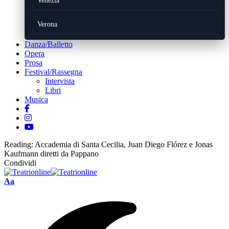
Venezia
Verona
Danza/Balletto
Opera
Prosa
Festival/Rassegna
Intervista
Libri
Musica
Reading:
Accademia di Santa Cecilia, Juan Diego Flórez e Jonas
Kaufmann diretti da Pappano
Condividi
Font
Aa
Resizer