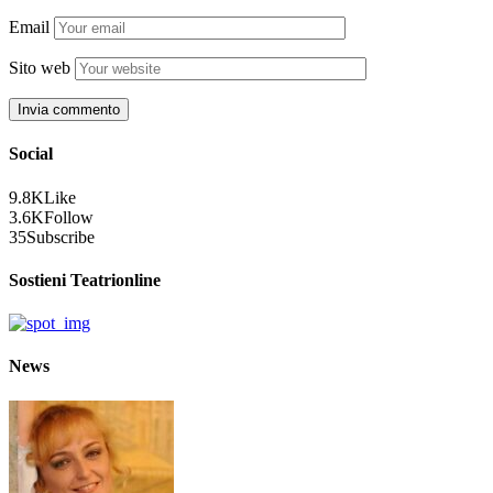
Email
Sito web
Social
9.8K
Like
3.6K
Follow
35
Subscribe
Sostieni Teatrionline
News