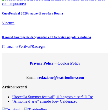
CucuFestival 2026: teatro di strada a Roana
Vicenza
Il sound travolgente di Sparagna e l’Orchestra popolare italiana
Catanzaro
Festival/Rassegna
Privacy Policy
–
Cookie Policy
Email:
redazione@teatrionline.com
Articoli recenti
“Roccella Summer festival”, il 9 agosto ci sarà Il Tre
“Armonie d’arte” attende Joey Calderazzo