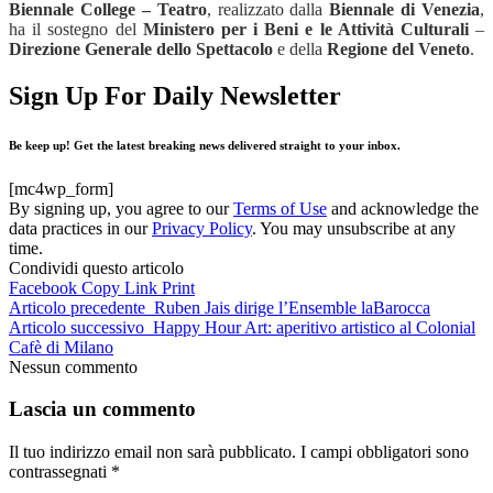
Biennale College – Teatro
, realizzato dalla
Biennale di Venezia
,
ha il sostegno del
Ministero per i Beni e le Attività Culturali
–
Direzione Generale dello Spettacolo
e della
Regione del Veneto
.
Sign Up For Daily Newsletter
Be keep up! Get the latest breaking news delivered straight to your inbox.
[mc4wp_form]
By signing up, you agree to our
Terms of Use
and acknowledge the
data practices in our
Privacy Policy
. You may unsubscribe at any
time.
Condividi questo articolo
Facebook
Copy Link
Print
Articolo precedente
Ruben Jais dirige l’Ensemble laBarocca
Articolo successivo
Happy Hour Art: aperitivo artistico al Colonial
Cafè di Milano
Nessun commento
Lascia un commento
Il tuo indirizzo email non sarà pubblicato.
I campi obbligatori sono
contrassegnati
*