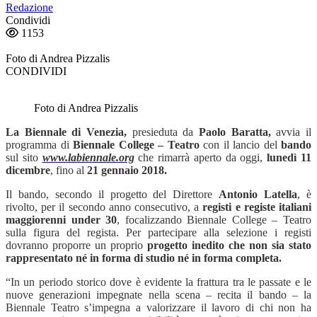
Redazione
Condividi
1153
Foto di Andrea Pizzalis
CONDIVIDI
Foto di Andrea Pizzalis
La Biennale di Venezia,
presieduta da
Paolo Baratta,
avvia il
programma di
Biennale College – Teatro
con il lancio del
bando
sul sito
www.labiennale.org
che rimarrà aperto
da oggi,
lunedì 11
dicembre
,
fino al
21 gennaio 2018.
Il bando, secondo il progetto del Direttore
Antonio Latella
, è
rivolto, per il secondo anno consecutivo, a
registi e registe italiani
maggiorenni under 30
, focalizzando Biennale College – Teatro
sulla figura del regista. Per partecipare alla selezione i registi
dovranno proporre un proprio
progetto inedito che non sia stato
rappresentato né in forma di studio né in forma completa.
“
In un periodo storico dove è evidente la frattura tra le passate e le
nuove generazioni impegnate nella scena – recita il bando – la
Biennale Teatro s’impegna a valorizzare il lavoro di chi non ha