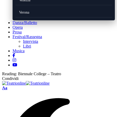
Venezia
Verona
Danza/Balletto
Opera
Prosa
Festival/Rassegna
Intervista
Libri
Musica
Reading:
Biennale College – Teatro
Condividi
Font
Aa
Resizer