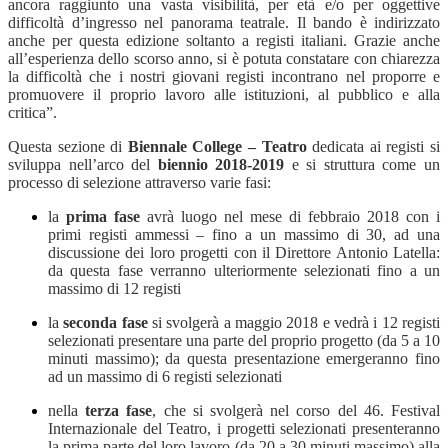
ancora raggiunto una vasta visibilità, per età e/o per oggettive
difficoltà d’ingresso nel panorama teatrale. Il bando è indirizzato
anche per questa edizione soltanto a registi italiani. Grazie anche
all’esperienza dello scorso anno, si è potuta constatare con chiarezza
la difficoltà che i nostri giovani registi incontrano nel proporre e
promuovere il proprio lavoro alle istituzioni, al pubblico e alla
critica”.
Questa sezione di
Biennale College – Teatro
dedicata ai registi si
sviluppa nell’arco del
biennio 2018-2019
e si struttura come un
processo di selezione attraverso varie fasi:
la
prima fase
avrà luogo nel mese di febbraio 2018 con i
primi registi ammessi – fino a un massimo di 30, ad una
discussione dei loro progetti con il Direttore Antonio Latella:
da questa fase verranno ulteriormente selezionati fino a un
massimo di 12 registi
la
seconda fase
si svolgerà a maggio 2018 e vedrà i 12 registi
selezionati presentare una parte del proprio progetto (da 5 a 10
minuti massimo); da questa presentazione emergeranno fino
ad un massimo di 6 registi selezionati
nella
terza fase
, che si svolgerà nel corso del 46. Festival
Internazionale del Teatro, i progetti selezionati presenteranno
la prima parte del loro lavoro (da 20 a 30 minuti massimo) alla