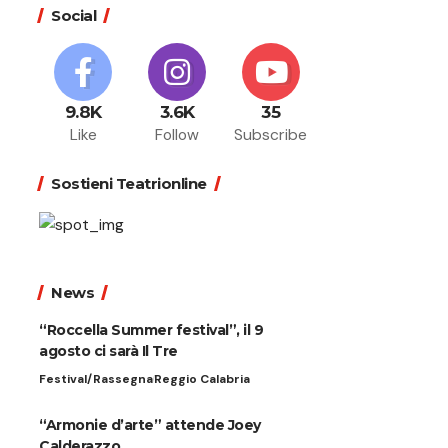
Social
9.8K
3.6K
35
Like
Follow
Subscribe
Sostieni Teatrionline
News
“Roccella Summer festival”, il 9
agosto ci sarà Il Tre
Festival/Rassegna
Reggio Calabria
“Armonie d’arte” attende Joey
Calderazzo