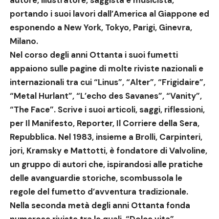
autore, illustratore, saggista e musicista
,
portando i suoi lavori
dall’America al Giappone ed
esponendo a New York, Tokyo, Parigi, Ginevra,
Milano
.
Nel corso degli anni Ottanta i suoi fumetti
appaiono sulle pagine di molte riviste nazionali e
internazionali tra cui
“Linus”, “Alter”, “Frigidaire”,
“Metal Hurlant”, “L’echo des Savanes”, “Vanity”,
“The Face”
. Scrive i suoi articoli, saggi, riflessioni,
per
Il Manifesto, Reporter, Il Corriere della Sera,
Repubblica
. Nel 1983, insieme a Brolli, Carpinteri,
jori, Kramsky e Mattotti, è
fondatore di Valvoline,
un gruppo di autori che, ispirandosi alle pratiche
delle avanguardie storiche, scombussola le
regole del fumetto d’avventura tradizionale
.
Nella seconda metà degli anni Ottanta fonda