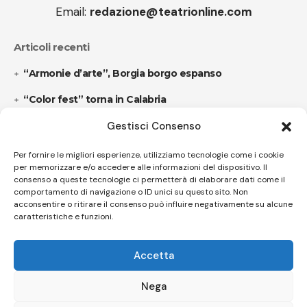
Email:
redazione@teatrionline.com
Articoli recenti
“Armonie d’arte”, Borgia borgo espanso
“Color fest” torna in Calabria
Gestisci Consenso
Follow US
Per fornire le migliori esperienze, utilizziamo tecnologie come i cookie
per memorizzare e/o accedere alle informazioni del dispositivo. Il
consenso a queste tecnologie ci permetterà di elaborare dati come il
comportamento di navigazione o ID unici su questo sito. Non
© A.C.I.D.I. Associazione Culturale Informazione Diffusione Innovazione
acconsentire o ritirare il consenso può influire negativamente su alcune
APS - Codice Fiscale 94310120483 - Via Jacopo Nardi 21 - 50132
caratteristiche e funzioni.
Firenze - SEO BY SIMONE ROMPIETTI SR WEB
Accetta
Le tue preferenze relative alla privacy
Informativa sulla raccolta
Nega