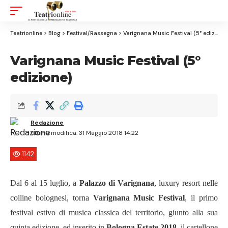
Aa
Font
Resizer
Teatrionline
>
Blog
>
Festival/Rassegna
>
Varignana Music Festival (5° edizione)
Varignana Music Festival (5°
edizione)
Redazione
Ultima modifica: 31 Maggio 2018 14:22
1142
Dal 6 al 15 luglio, a
Palazzo di Varignana
, luxury resort nelle
colline bolognesi, torna
Varignana Music Festival
, il primo
festival estivo di musica classica del territorio, giunto alla sua
quinta edizione, ed inserito in
Bologna Estate 2018
, il cartellone