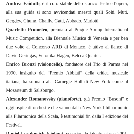
Andrea Faidutti
, è il coro stabile dello storico Teatro d’opera;
alla sua guida si sono avvicendati maestri quali Solti, Muti,
Gergiev, Chung, Chailly, Gatti, Abbado, Mariotti.
Quartetto Prometeo
, premiato al Prague Spring International
Music Competition, alla Biennale Musica di Venezia e per ben
due volte al Concorso ARD di Monaco, è attivo al fianco di
David Geringas, Veronika Hagen, Belcea Quartet.
Enrico Bronzi
(violoncello)
, fondatore del Trio di Parma nel
1990, insignito del “Premio Abbiati” della critica musicale
italiana, ha suonato alla Carnegie Hall di New York come al
Mozarteum di Salisburgo.
Alexander Romanovsky (pianoforte)
, già Premio “Busoni” e
oggi ospite di orchestre che vanno dalla New York Philharmonic
alla Filarmonica della Scala, è testimonial fin dalla I edizione del
Festival.
Daniel Lozakovich (violino)
, eccezionale talento classe 2001,