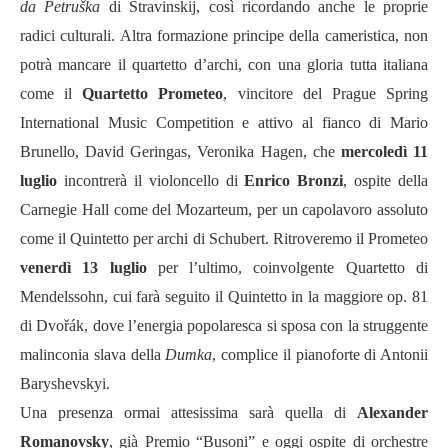
da Petruška
di Stravinskij, così ricordando anche le proprie
radici culturali. Altra formazione principe della cameristica, non
potrà mancare il quartetto d’archi, con una gloria tutta italiana
come il
Quartetto Prometeo
, vincitore del Prague Spring
International Music Competition e attivo al fianco di Mario
Brunello, David Geringas, Veronika Hagen, che
mercoledì 11
luglio
incontrerà il violoncello di
Enrico Bronzi
, ospite della
Carnegie Hall come del Mozarteum, per un capolavoro assoluto
come il Quintetto per archi di Schubert. Ritroveremo il Prometeo
venerdì 13 luglio
per l’ultimo, coinvolgente Quartetto di
Mendelssohn, cui farà seguito
il Quintetto in la maggiore op. 81
di Dvořák, dove l’energia popolaresca si sposa con la struggente
malinconia slava della
Dumka
, complice il pianoforte di Antonii
Baryshevskyi.
Una presenza ormai attesissima sarà quella di
Alexander
Romanovsky
, già Premio “Busoni” e oggi ospite di orchestre