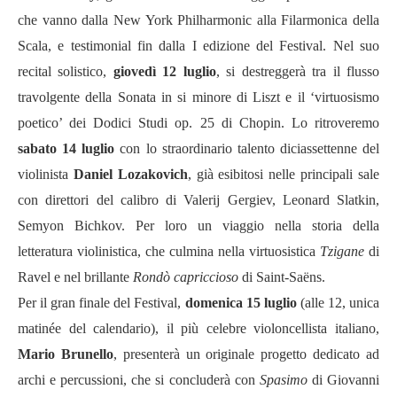
che vanno dalla New York Philharmonic alla Filarmonica della
Scala, e testimonial fin dalla I edizione del Festival. Nel suo
recital solistico,
giovedì 12 luglio
, si destreggerà tra il flusso
travolgente della Sonata in si minore di Liszt e il ‘virtuosismo
poetico’ dei Dodici Studi op. 25 di Chopin. Lo ritroveremo
sabato 14 luglio
con lo straordinario talento diciassettenne del
violinista
Daniel Lozakovich
, già esibitosi nelle principali sale
con direttori del calibro di Valerij Gergiev, Leonard Slatkin,
Semyon Bichkov. Per loro un viaggio nella storia della
letteratura violinistica, che culmina nella virtuosistica
Tzigane
di
Ravel e nel brillante
Rondò capriccioso
di Saint-Saëns.
Per il gran finale del Festival,
domenica 15 luglio
(alle 12, unica
matinée del calendario), il più celebre violoncellista italiano,
Mario Brunello
, presenterà un originale progetto dedicato ad
archi e percussioni, che si concluderà con
Spasimo
di Giovanni