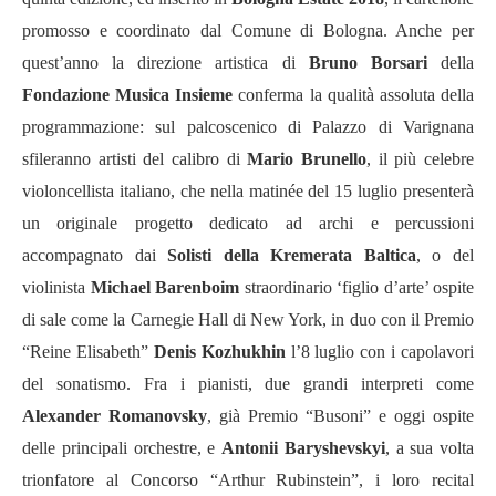
promosso e coordinato dal Comune di Bologna. Anche per
quest’anno la direzione artistica di
Bruno Borsari
della
Fondazione Musica Insieme
conferma la qualità assoluta della
programmazione: sul palcoscenico di Palazzo di Varignana
sfileranno artisti del calibro di
Mario Brunello
, il più celebre
violoncellista italiano, che nella matinée del 15 luglio presenterà
un originale progetto dedicato ad archi e percussioni
accompagnato dai
Solisti della Kremerata Baltica
, o del
violinista
Michael Barenboim
straordinario ‘figlio d’arte’ ospite
di sale come la Carnegie Hall di New York, in duo con il Premio
“Reine Elisabeth”
Denis Kozhukhin
l’8 luglio con i capolavori
del sonatismo. Fra i pianisti, due grandi interpreti come
Alexander Romanovsky
, già Premio “Busoni” e oggi ospite
delle principali orchestre, e
Antonii
Baryshevskyi
,
a sua volta
trionfatore al Concorso “Arthur Rubinstein”, i loro recital