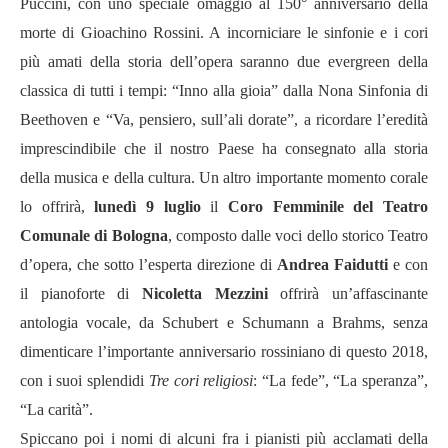
Puccini, con uno speciale omaggio al 150° anniversario della
morte di Gioachino Rossini. A incorniciare le sinfonie e i cori
più amati della storia dell’opera saranno due evergreen della
classica di tutti i tempi: “Inno alla gioia” dalla Nona Sinfonia di
Beethoven e “Va, pensiero, sull’ali dorate”, a ricordare l’eredità
imprescindibile che il nostro Paese ha consegnato alla storia
della musica e della cultura. Un altro importante momento corale
lo offrirà,
lunedì 9 luglio
il
Coro Femminile del Teatro
Comunale di Bologna
, composto dalle voci dello storico Teatro
d’opera, che sotto l’esperta direzione di
Andrea Faidutti
e con
il pianoforte di
Nicoletta Mezzini
offrirà un’affascinante
antologia vocale, da Schubert e Schumann a Brahms, senza
dimenticare l’importante anniversario rossiniano di questo 2018,
con i suoi splendidi
Tre cori religiosi
: “La fede”, “La speranza”,
“La carità”.
Spiccano poi i nomi di alcuni fra i pianisti più acclamati della