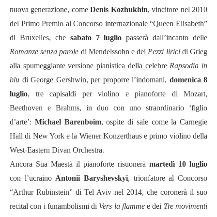
nuova generazione, come
Denis Kozhukhin
, vincitore nel 2010
del Primo Premio al Concorso internazionale “Queen Elisabeth”
di Bruxelles, che
sabato 7 luglio
passerà dall’incanto delle
Romanze senza parole
di Mendelssohn e dei
Pezzi lirici
di Grieg
alla spumeggiante versione pianistica della celebre
Rapsodia in
blu
di George Gershwin, per proporre l’indomani,
domenica 8
luglio
, tre capisaldi per violino e pianoforte di Mozart,
Beethoven e Brahms, in duo con uno straordinario ‘figlio
d’arte’:
Michael Barenboim
, ospite di sale come la Carnegie
Hall di New York e la Wiener Konzerthaus e primo violino della
West-Eastern Divan Orchestra.
Ancora Sua Maestà il pianoforte risuonerà
martedì 10 luglio
con l’ucraino
Antonii Baryshevskyi
, trionfatore al Concorso
“Arthur Rubinstein” di Tel Aviv nel 2014, che coronerà il suo
recital con i funambolismi di
Vers la flamme
e dei
Tre movimenti