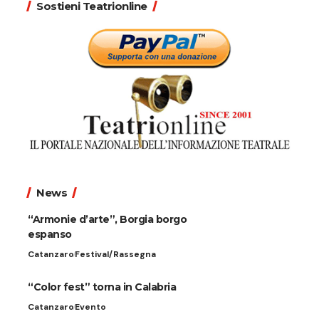
Sostieni Teatrionline
News
“Armonie d’arte”, Borgia borgo
espanso
Catanzaro
Festival/Rassegna
“Color fest” torna in Calabria
Catanzaro
Evento