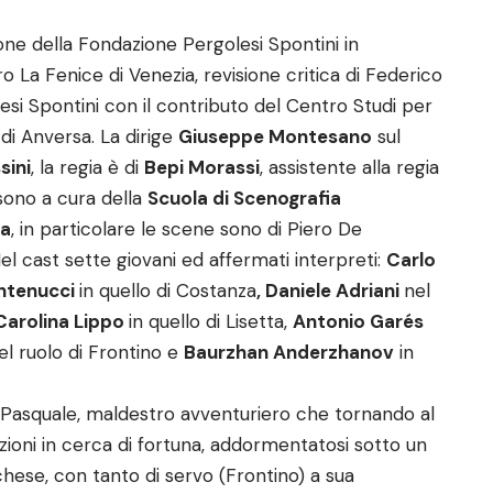
ne della Fondazione Pergolesi Spontini in
La Fenice di Venezia, revisione critica di Federico
esi Spontini con il contributo del Centro Studi per
di Anversa. La dirige
Giuseppe Montesano
sul
sini
, la regia è di
Bepi Morassi
, assistente alla regia
 sono a cura della
Scuola di Scenografia
ia
, in particolare le scene sono di Piero De
el cast sette giovani ed affermati interpreti:
Carlo
ntenucci
in quello di Costanza
, Daniele Adriani
nel
Carolina Lippo
in quello di Lisetta,
Antonio Garés
el ruolo di Frontino e
Baurzhan Anderzhanov
in
di Pasquale, maldestro avventuriero che tornando al
azioni in cerca di fortuna, addormentatosi sotto un
rchese, con tanto di servo (Frontino) a sua