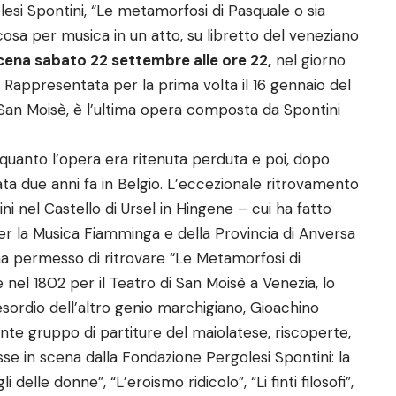
lesi Spontini, “Le metamorfosi di Pasquale o sia
cosa per musica in un atto, su libretto del veneziano
scena sabato 22 settembre alle ore 22,
nel giorno
. Rappresentata per la prima volta il 16 gennaio del
n San Moisè, è l’ultima opera composta da Spontini
n quanto l’opera era ritenuta perduta e poi, dopo
ovata due anni fa in Belgio. L’eccezionale ritrovamento
ni nel Castello di Ursel in Hingene – cui ha fatto
per la Musica Fiamminga e della Provincia di Anversa
ha permesso di ritrovare “Le Metamorfosi di
e nel 1802 per il Teatro di San Moisè a Venezia, lo
sordio dell’altro genio marchigiano, Gioachino
ante gruppo di partiture del maiolatese, riscoperte,
sse in scena dalla Fondazione Pergolesi Spontini: la
 delle donne”, “L’eroismo ridicolo”, “Li finti filosofi”,