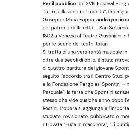
Per il pubblico
del XVIII Festival Pergo
Tutto è illusione nel mondo”,
farsa gio
Giuseppe Maria Foppa,
andrà poi in 
del patrono della città – San Settimio
1802 a Venezia al Teatro Giustiniani i
per le scene dei teatri italiani.
Si tratta di una vera rarità musicale i
oltre due secoli di oblio, è stata ritr
di quattro partiture del giovane Sponti
seguito l’accordo tra il Centro Studi 
e la Fondazione Pergolesi Spontini – 
Pasquale”, la farsa che Spontini scriss
stesso che vide qualche anno dopo l’e
Rossini. L’opera si aggiunge all’import
studiate, revisionate, pubblicate e me
ritrovata “Fuga in maschera”, “Li puntigli