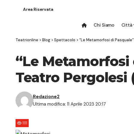
Area Riservata
Chi Siamo
Città
Teatrionline
>
Blog
>
Spettacolo
>
“Le Metamorfosi di Pasquale”:
“Le Metamorfosi d
Teatro Pergolesi (
Redazione2
Ultima modifica: 11 Aprile 2023 20:17
1111