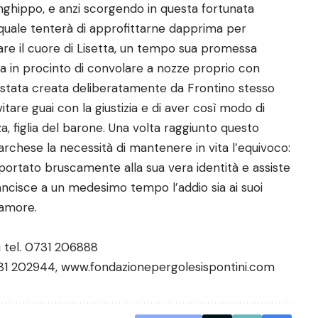
inghippo, e anzi scorgendo in questa fortunata
quale tenterà di approfittarne dapprima per
stare il cuore di Lisetta, un tempo sua promessa
a in procinto di convolare a nozze proprio con
 è stata creata deliberatamente da Frontino stesso
tare guai con la giustizia e di aver così modo di
a, figlia del barone. Una volta raggiunto questo
rchese la necessità di mantenere in vita l’equivoco:
riportato bruscamente alla sua vera identità e assiste
ncisce a un medesimo tempo l’addio sia ai suoi
’amore.
i tel. 0731 206888
0731 202944, www.fondazionepergolesispontini.com