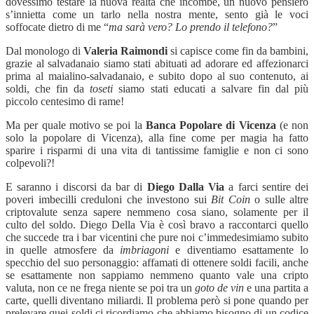
dovessimo testare la nuova realtà che incombe, un nuovo pensiero
s’innietta come un tarlo nella nostra mente, sento già le voci
soffocate dietro di me
“
ma sarà vero? Lo prendo il telefono?
”
Dal monologo di
Valeria Raimondi
si capisce come fin da bambini,
grazie al salvadanaio siamo stati abituati ad adorare ed affezionarci
prima al maialino-salvadanaio, e subito dopo al suo contenuto, ai
soldi, che fin da
toseti
siamo stati educati a salvare fin dal più
piccolo centesimo di rame!
Ma per quale motivo se poi la
Banca Popolare di Vicenza
(e non
solo la popolare di Vicenza), alla fine come per magia ha fatto
sparire i risparmi di una vita di tantissime famiglie e non ci sono
colpevoli?!
E saranno i discorsi da bar di
Diego Dalla Via
a farci sentire dei
poveri imbecilli creduloni che investono sui
Bit Coin
o sulle altre
criptovalute senza sapere nemmeno cosa siano, solamente per il
culto del soldo. Diego Della Via è così bravo a raccontarci quello
che succede tra i bar vicentini che pure noi c’immedesimiamo subito
in quelle atmosfere da
imbriagoni
e diventiamo esattamente lo
specchio del suo personaggio: affamati di ottenere soldi facili, anche
se esattamente non sappiamo nemmeno quanto vale una cripto
valuta, non ce ne frega niente se poi tra un
goto de vin
e una partita a
carte, quelli diventano miliardi. Il problema però si pone quando per
prelevare quei soldi ci ricordiamo che abbiamo bisogno di un codice