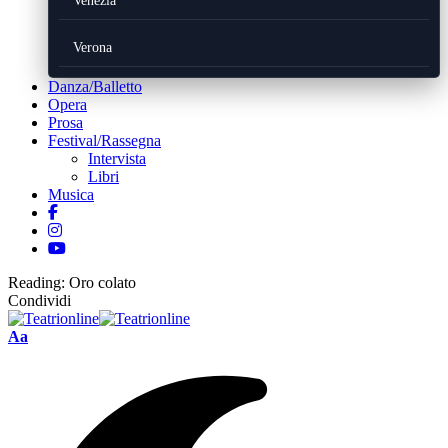
Venezia
Verona
Danza/Balletto
Opera
Prosa
Festival/Rassegna
Intervista
Libri
Musica
Reading:
Oro colato
Condividi
Font
Aa
Resizer