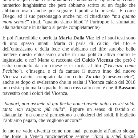
numerico lunghissimo che però abbiamo scritto su un foglio che
abbiamo usato anche per segnare i punti alla briscola. E come
Diego, ed il suo personaggio anche noi ci chiediamo
“
ma quanto
moni semo?
”
(trad. “quanto siamo idioti”? Purtroppo la sfumatura
alla traduzione in italiano si perde completamente)
E poi l’incredibile e perfetta
Marta Dalla Via
:
lei e i suoi testi sono
di uno spasso innati. Marta ci parla di calcio, del tifo e
dell’entusiasmo e della fede che abbiamo nel tifo; sarebbe bello
mettere questo entusiasmo anche in una politica attiva contro le
ingiustizie, o no? Marta ci racconta del
Calcio Vicenza
che però è
stato comprato da un cinese e ci incita al tifo (
“
Vicenza come
Pechino
”
), c’insegna e ci fa cantare il nuovo inno del nuovo
Vicenza calcio, comprato da un certo
Zu-nin
(cinese-veneto?),
anche se dopo ci sveleranno che in realtà il Vicenza calcio del 2018
non esiste più ma la squadra bianco rossa altro non è che il
Bassano
travestito con i colori del Vicenza.
“
Signori, non uscirete di qui finche non ci avrete dato i vostri soldi,
tanto non valgono più nulla
”
. Eppure un senso di fastidio ci
attanaglia: “ma come si permettono a chiederci dei soldi, il biglietto
l’abbiamo pagato, che vogliono ancora?”
Io me ne vado divertita come non mai, pensando all’unico slogan
che forse in Veneto funzionerebbe sempre
“
Tacà ai scheì finchè