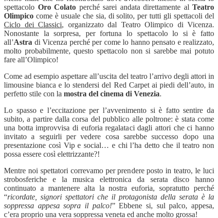
spettacolo
Oro Colato
perché sarei andata direttamente al
Teatro
Olimpico
come è usuale che sia, di solito, per tutti gli spettacoli del
Ciclo dei Classici
, organizzato dal Teatro Olimpico di Vicenza.
Nonostante la sorpresa, per fortuna lo spettacolo lo si è fatto
all’
Astra
di Vicenza perché per come lo hanno pensato e realizzato,
molto probabilmente, questo spettacolo non si sarebbe mai potuto
fare all’Olimpico!
Come ad esempio aspettare all’uscita del teatro l’arrivo degli attori in
limousine bianca e lo stendersi del Red Carpet ai piedi dell’auto, in
perfetto stile con la
mostra del cinema di Venezia
.
Lo spasso e l’eccitazione per l’avvenimento si è fatto sentire da
subito, a partire dalla corsa del pubblico alle poltrone: è stata come
una botta improvvisa di euforia regalataci dagli attori che ci hanno
invitato a seguirli per vedere cosa sarebbe successo dopo una
presentazione così Vip e social… e chi l’ha detto che il teatro non
possa essere così elettrizzante?!
Mentre noi spettatori correvamo per prendere posto in teatro, le luci
strobosferiche e la musica elettronica da serata disco hanno
continuato a mantenere alta la nostra euforia, sopratutto perché
“
ricordate, signori spettatori che il protagonista della serata è la
soppressa appesa sopra il palco!
”
Ebbene si, sul palco, appesa,
c’era proprio una vera soppressa veneta ed anche molto grossa!