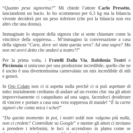
“
Quanto pesa signorina?
”
Mi chiede l’attore
Carlo Presotto
,
lanciandomi un bacio. Io ho scommesso per 6,3 kg ma la bilancia
vivente deciderà per un peso inferiore (che poi la bilancia non era
altro che una donna).
Immaginate lo stupore della signora che si sente chiamare come la
vincitrice della soppressa… M’immagino la conversazione a casa
della signora
“
Cara, dove sei stata questa sera? Ad una sagra? Ma
non mi avevi detto che andavi a teatro?!
”
Per la prima volta, i
Fratelli Dalla Via
,
Babilonia Teatri
e
Piccionaia
si uniscono per una produzione incredibile, quello che ne
è uscito è una divertentissima carnevalata: un mix incredibile di stili
e generi.
In
Oro Colato
non ci si aspetta nulla perché ci si può aspettare di
tutto: inizialmente crediamo di andare ad un evento chic ma gli attori
improvvisamente ci catapultano ad una sagra, facendoci desiderare
di vincere e portare a casa una vera soppressa di maiale!
“
È
la carne
signori che conta mica i schei!
”
“
Da questo momento in poi, i nostri soldi non valgono più nulla,
non ci credete? Controllate su Google
”
e mentre gli attori ci invitano
a prendere i telefonini, le luci si accendono in platea come se