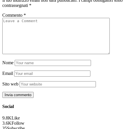
Il tuo indirizzo email non sarà pubblicato.
I campi obbligatori sono
contrassegnati
*
Commento
*
Nome
Email
Sito web
Social
9.8K
Like
3.6K
Follow
35
Subscribe