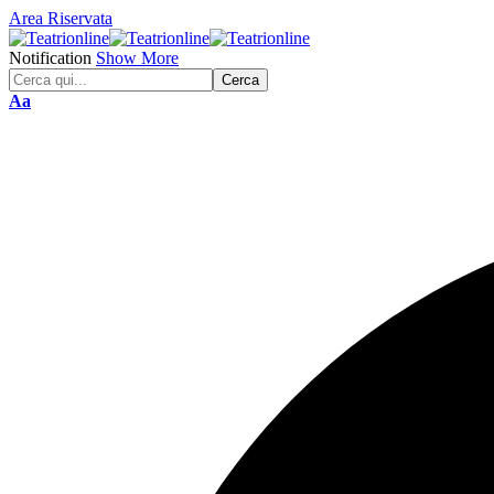
Area Riservata
Notification
Show More
Font
Aa
Resizer