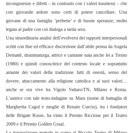
incongruenze e difetti – in contrasto con i valori trasmessi – che
con giovanile ardore sono certi di potere cancellare. Una
giovane di una famiglia ‘perbene’ e di buone speranze, molto
legata al padre con cui dialoga a tarda sera.
Una straordinaria analisi dell’evolversi dei rapporti interpersonali
scritti con fine ed efficace discrezione dall’abile penna da Angela
Demattè, drammaturga, attrice e cantante nata anche lei a Trento
(1980) e quindi conoscitrice del contesto locale e soprattutto
amante dei valori della tradizione fatti di onestà, senso del
dovere, attaccamento alla religione cattolica e ai suoi valori…
anche se ora vive tra Vigolo Vattaro/TN, Milano e Roma.
L’autrice con tale testo-indagine su Mara (nome di battaglia di
Margherita Cagol e moglie di Renato Curcio), tra i fondatori
delle Brigate Rosse, ha vinto il Premio Riccione per il Teatro
2009 e il Premio Golden Graal.
La trasposizione teatrale in scena al Piccolo Teatro di Milano