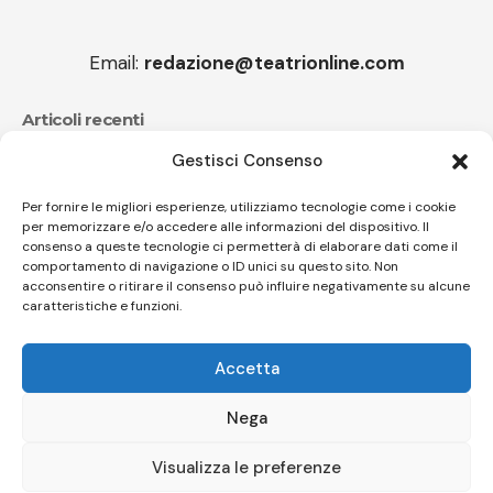
Email:
redazione@teatrionline.com
Articoli recenti
Gestisci Consenso
Festival Teatrale Borgio Verezzi, La cameriera brillante
di Goldoni
Per fornire le migliori esperienze, utilizziamo tecnologie come i cookie
per memorizzare e/o accedere alle informazioni del dispositivo. Il
Sir Ian Livingstone, Romics d’Oro della 37^ edizione
consenso a queste tecnologie ci permetterà di elaborare dati come il
comportamento di navigazione o ID unici su questo sito. Non
acconsentire o ritirare il consenso può influire negativamente su alcune
caratteristiche e funzioni.
Follow US
Accetta
© A.C.I.D.I. Associazione Culturale Informazione Diffusione Innovazione
APS - Codice Fiscale 94310120483 - Via Jacopo Nardi 21 - 50132
Nega
Firenze - SEO BY SIMONE ROMPIETTI SR WEB
Visualizza le preferenze
Le tue preferenze relative alla privacy