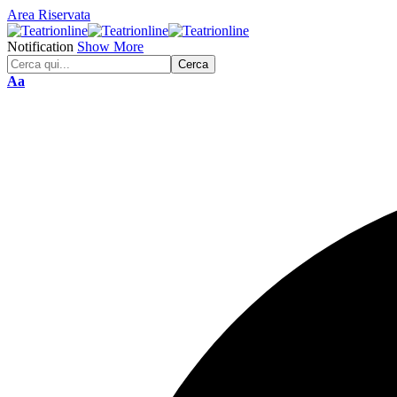
Area Riservata
Notification
Show More
Font
Aa
Resizer