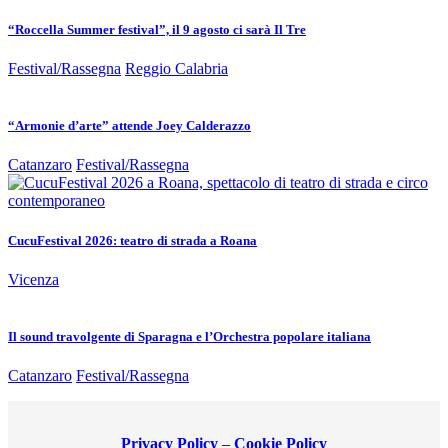
“Roccella Summer festival”, il 9 agosto ci sarà Il Tre
Festival/Rassegna
Reggio Calabria
“Armonie d’arte” attende Joey Calderazzo
Catanzaro
Festival/Rassegna
CucuFestival 2026: teatro di strada a Roana
Vicenza
Il sound travolgente di Sparagna e l’Orchestra popolare italiana
Catanzaro
Festival/Rassegna
Privacy Policy
–
Cookie Policy