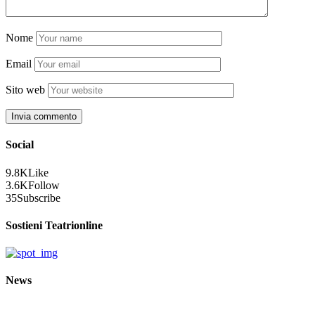
Nome
Email
Sito web
Social
9.8K
Like
3.6K
Follow
35
Subscribe
Sostieni Teatrionline
News