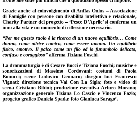
fronte alle sfide più difficili che il quotidiano spesso ci impone.
Grazie anche al coinvolgimento di
Anffas Onlus
– Associazione
di Famiglie con persone con disabilità intellettiva e relazionale,
Charity Partner del progetto – ‘Pesce D’Aprile’ si conferma un
inno alla vita e un momento di riflessione necessario.
“Per me questo ruolo è la ricerca di un nuovo equilibrio… Come
donna, come attrice comica, come essere umano. Un equilibrio
fisico, emotivo. Il palco come un filo ed io funambolo delicato,
confuso e coraggioso”
afferma Tiziana Foschi.
La drammaturgia è di Cesare Bocci e Tiziana Foschi; musiche e
sonorizzazioni di Massimo Cordovani; costumi di Paola
Bonucci; scene Lodovico Gennaro; disegno luci Francesco
Vignati; direzione tecnica Vai Con La Sigla; foto e video di
scena Cristiano Bibini; produzione esecutiva Arturo Morano;
organizzazione generale Tiziana Lo Cascio e Vincenzo Fazio;
progetto grafico Daniela Spada; foto Gianluca Sarago’.