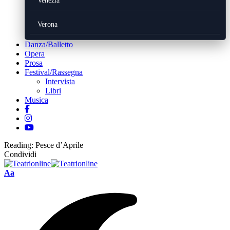
Venezia
Verona
Danza/Balletto
Opera
Prosa
Festival/Rassegna
Intervista
Libri
Musica
Reading:
Pesce d’Aprile
Condividi
Font
Aa
Resizer