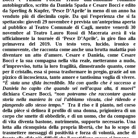
autobiografico, scritto da Daniela Spada e Cesare Bocci e edito
da Sperling & Kupfer, ‘Pesce D’Aprile’ in meno di un anno ha
venduto più di diecimila copie. Da qui l’esperienza che si fa
spettacolo:
giovedì 29 novembre è prevista un’anteprima aperta
al pubblico al Teatro Comunale di Cagli
, mentre
venerdì 30
novembre al Teatro Lauro Rossi di Macerata
avrà il via
ufficialmente la tournée di ‘Pesce D’Aprile’, in giro fino alla
primavera del 2019. Un testo vero, lucido, ironico e
commovente, che racconta come anche una brutta malattia può
diventare un atto d’amore. Cesare e Daniela, come Cesare
Bocci e la sua compagna nella vita reale, metteranno a nudo,
d’improvviso, tutta la loro fragilità, dimostrando quanto, come
per il cristallo, essa si possa trasformare in pregio, grazie ad un
pizzico di incoscienza, tanto amore e tantissima voglia di vivere.
“È stata una sfida incredibile. Ma con quello che è successo a
Daniela ho capito che quando sei nell’acqua alta, ti muovi”
dichiara Cesare Bocci,
“non potevamo che raccontare questa
storia nella maniera in cui l’abbiamo vissuta, cioè ridendo e
piangendo allo stesso tempo.”
Tra il riso e il pianto, nel corso
della pièce si delinea il profilo di una donna, prigioniera di un
corpo che smette di obbedirle, e di un uomo, che da compagno
di vita diventa bastone, nutrimento, supporto necessario. Una
lotta alla riconquista della propria libertà, che ha lo scopo di
trasmettere messaggi di positività e forza di volontà, anche di