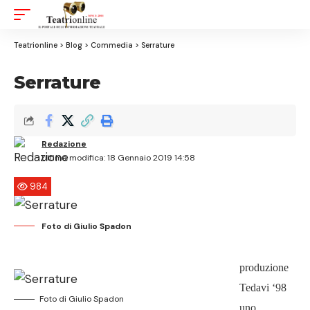
Aa
Font
Resizer
Teatrionline
>
Blog
>
Commedia
>
Serrature
Serrature
Redazione
Ultima modifica: 18 Gennaio 2019 14:58
984
Foto di Giulio Spadon
produzione
Tedavi ‘98
Foto di Giulio Spadon
uno