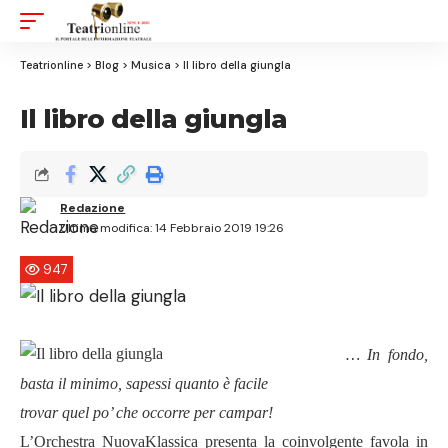
Aa
Font
Resizer
Teatrionline
>
Blog
>
Musica
>
Il libro della giungla
Il libro della giungla
Redazione
Ultima modifica: 14 Febbraio 2019 19:26
947
… In fondo,
basta il minimo, sapessi quanto è facile
trovar quel po’ che occorre per campar!
L’Orchestra NuovaKlassica presenta la coinvolgente favola in