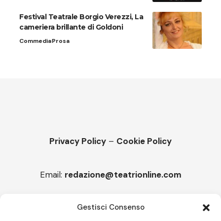
Festival Teatrale Borgio Verezzi, La
cameriera brillante di Goldoni
Commedia
Prosa
Privacy Policy
–
Cookie Policy
Email:
redazione@teatrionline.com
Articoli recenti
Gestisci Consenso
“Armonie d’arte”, Borgia borgo espanso