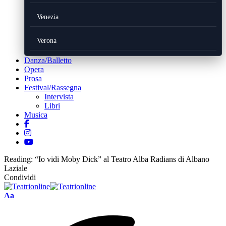
Venezia
Verona
Danza/Balletto
Opera
Prosa
Festival/Rassegna
Intervista
Libri
Musica
Reading:
“Io vidi Moby Dick” al Teatro Alba Radians di Albano
Laziale
Condividi
Font
Aa
Resizer