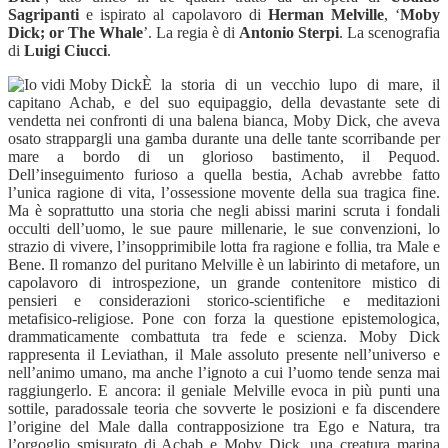
Sagripanti
e ispirato al capolavoro di
Herman Melville
, ‘
Moby
Dick; or The Whale
’. La regia è di
Antonio Sterpi
. La scenografia
di
Luigi Ciucci
.
È la storia di un vecchio lupo di mare, il
capitano Achab, e del suo equipaggio, della devastante sete di
vendetta nei confronti di una balena bianca, Moby Dick, che aveva
osato strappargli una gamba durante una delle tante scorribande per
mare a bordo di un glorioso bastimento, il Pequod.
Dell’inseguimento furioso a quella bestia, Achab avrebbe fatto
l’unica ragione di vita, l’ossessione movente della sua tragica fine.
Ma è soprattutto una storia che negli abissi marini scruta i fondali
occulti dell’uomo, le sue paure millenarie, le sue convenzioni, lo
strazio di vivere, l’insopprimibile lotta fra ragione e follia, tra Male e
Bene. Il romanzo del puritano Melville è un labirinto di metafore, un
capolavoro di introspezione, un grande contenitore mistico di
pensieri e considerazioni storico-scientifiche e meditazioni
metafisico-religiose. Pone con forza la questione epistemologica,
drammaticamente combattuta tra fede e scienza. Moby Dick
rappresenta il Leviathan, il Male assoluto presente nell’universo e
nell’animo umano, ma anche l’ignoto a cui l’uomo tende senza mai
raggiungerlo. E ancora: il geniale Melville evoca in più punti una
sottile, paradossale teoria che sovverte le posizioni e fa discendere
l’origine del Male dalla contrapposizione tra Ego e Natura, tra
l’orgoglio smisurato di Achab e Moby Dick, una creatura marina