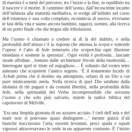
di maestra è a metà del percorso, tra l’inizio e la fine, in equilibrio tra
il nascere e il morire. Il cammino dell’uomo, dall’incosciente incanto
dell’infanzia alla maturità meditativa, si svolge all’infinito nel corso
dell’esistenza e una volta compiuto, ricomincia di nuovo, riviviamo
le fasi della vita e siamo ancora bambini, ragazzi, uomini, alla ricerca
di un porto finale che dia tregua alle tribolazioni.
Ma l’uomo è chiamato a credere al di là del dubbio, e nella
profondità dell’abisso c’è la risposta che attenua la scepsi e sottende
l’opera: è l’atto di fede temerario che scoperchia ogni illusione
mondana e sostiene la speranza’. Ogni verità è profonda…lasciate
strade affollate…lontano dalle architetture frivole della modernità…
Interrogate quel re triste ed orgoglioso… È soltanto dal vostro tetro
antenato che scoprirete l’antico segreto. ‘È il testamento lucido di
Achab prima che il destino sia adempiuto, orfano di un Dio a cui
pure misticamente anela. Nella ricerca di quel Dio umiliato dalla
idolatria di riti pagani e da costumi libertini, nella profondità della
fede, nella spiritualità del Verbo incomprensibile che sovrasta
l’uomo e che solo può salvarlo, risiede la radice biblica del
capolavoro di Melville.
‘Era una limpida giornata di un azzurro acciaio. I cieli dell’aria e del
mare non si potevano quasi distinguere…’ mentre guizzi d’ali
bianche tracciavano l’aria, enormi leviatani, pesci spada e squali
vigorosi attraversavano le onde in un apparente contrasto. È l’inizio