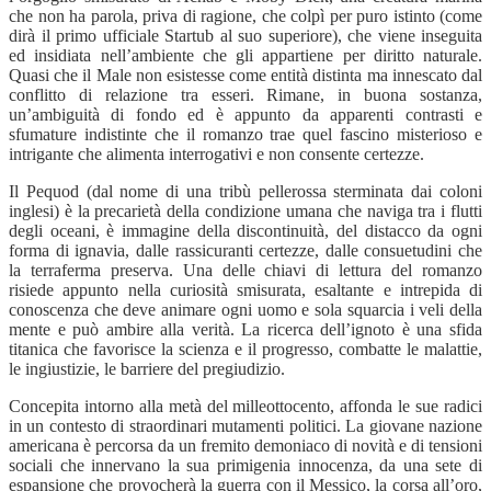
che non ha parola, priva di ragione, che colpì per puro istinto (come
dirà il primo ufficiale Startub al suo superiore), che viene inseguita
ed insidiata nell’ambiente che gli appartiene per diritto naturale.
Quasi che il Male non esistesse come entità distinta ma innescato dal
conflitto di relazione tra esseri. Rimane, in buona sostanza,
un’ambiguità di fondo ed è appunto da apparenti contrasti e
sfumature indistinte che il romanzo trae quel fascino misterioso e
intrigante che alimenta interrogativi e non consente certezze.
Il Pequod (dal nome di una tribù pellerossa sterminata dai coloni
inglesi) è la precarietà della condizione umana che naviga tra i flutti
degli oceani, è immagine della discontinuità, del distacco da ogni
forma di ignavia, dalle rassicuranti certezze, dalle consuetudini che
la terraferma preserva. Una delle chiavi di lettura del romanzo
risiede appunto nella curiosità smisurata, esaltante e intrepida di
conoscenza che deve animare ogni uomo e sola squarcia i veli della
mente e può ambire alla verità. La ricerca dell’ignoto è una sfida
titanica che favorisce la scienza e il progresso, combatte le malattie,
le ingiustizie, le barriere del pregiudizio.
Concepita intorno alla metà del milleottocento, affonda le sue radici
in un contesto di straordinari mutamenti politici. La giovane nazione
americana è percorsa da un fremito demoniaco di novità e di tensioni
sociali che innervano la sua primigenia innocenza, da una sete di
espansione che provocherà la guerra con il Messico, la corsa all’oro,