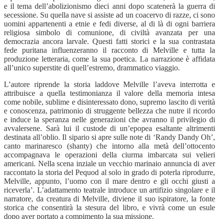
e il tema dell’abolizionismo dieci anni dopo scatenerà la guerra di
secessione. Su quella nave si assiste ad un coacervo di razze, ci sono
uomini appartenenti a etnie e fedi diverse, al di là di ogni barriera
religiosa simbolo di comunione, di civiltà avanzata per una
democrazia ancora larvale. Questi fatti storici e la sua contrastata
fede puritana influenzeranno il racconto di Melville e tutta la
produzione letteraria, come la sua poetica. La narrazione è affidata
all’unico superstite di quell’estremo, drammatico viaggio.
L’autore riprende la storia laddove Melville l’aveva interrotta e
attribuisce a quella testimonianza il valore della memoria intesa
come nobile, sublime e disinteressato dono, supremo lascito di verità
e conoscenza, patrimonio di struggente bellezza che nutre il ricordo
e induce la speranza nelle generazioni che avranno il privilegio di
avvalersene. Sarà lui il custode di un’epopea esaltante altrimenti
destinata all’oblio. Il sipario si apre sulle note di ‘Randy Dandy Oh’,
canto marinaresco (shanty) che intorno alla metà dell’ottocento
accompagnava le operazioni della ciurma imbarcata sui velieri
americani. Nella scena inziale un vecchio marinaio annuncia di aver
raccontato la storia del Pequod al solo in grado di poterla riprodurre,
Melville, appunto, l’uomo con il mare dentro e gli occhi giusti a
riceverla’. L’adattamento teatrale introduce un artifizio singolare e il
narratore, da creatura di Melville, diviene il suo ispiratore, la fonte
storica che consentirà la stesura del libro, e vivrà come un esule
dopo aver portato a compimento la sua missione.