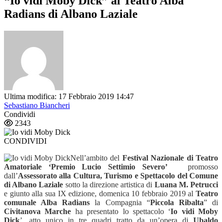
“Io vidi Moby Dick” al Teatro Alba
Radians di Albano Laziale
Ultima modifica: 17 Febbraio 2019 14:47
Sebastiano Biancheri
Condividi
2343
CONDIVIDI
Nell’ambito del
Festival Nazionale di Teatro
Amatoriale ‘Premio Lucio Settimio Severo’
promosso
dall’
Assessorato alla Cultura, Turismo e Spettacolo del Comune
di Albano Laziale
sotto la direzione artistica di
Luana M. Petrucci
e giunto alla sua IX edizione, domenica 10 febbraio 2019 al
Teatro
comunale Alba Radians
la Compagnia “
Piccola Ribalta
” di
Civitanova Marche
ha presentato lo spettacolo ‘
Io vidi Moby
Dick
’, atto unico in tre quadri tratto da un’opera di
Ubaldo