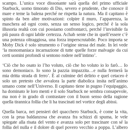
scampo. L’unica voce dissonante sarà quella del primo ufficiale
Starbuck, uomo timorato di Dio, severo e prudente, che conosce il
mare e teme la balena perché ne rispetta la natura. Ma il capitano è
spinto da ben altre motivazioni: colpire il muro, l’apparenza, la
maschera ad ogni costo, senza un senso logico, perché è la sola
illusoria realtà con cui possiamo confrontarci, perché l’invisibile fa
più paura di ogni labile certezza. Achab sente che in quell’essere c’è
una potenza oltraggiosa, una forza imperscrutabile. Poco importa se
Moby Dick è solo strumento o l’origine stessa del male. In lei vede
‘la monomaniaca incarnazione di tutte quelle forze malvagie da cui
certi uomini profondi si sentono rodere nell’intimo’.
‘Ciò che ho osato io l’ho voluto, ciò che ho voluto io lo farò… Io
sono demoniaco. Io sono la pazzia impazzita…e nulla fermerà la
mia dritta strada di ferro’. È al culmine del delirio e quel cetaceo è
solo un pretesto che avvalora la parte diabolica insita nell’animo
umano come nell’Universo. Il capitano tiene in pugno l’equipaggio,
ha dominato le loro menti e il solo Starbuck ne sembra consapevole,
ma non è in grado di contrastare con il buon senso della ragione
quella tirannica follia che li ha trascinati nel vortice degli abissi.
Quella barca, nei pensieri del quacchero Starbuck, è come la vita,
con la prua baldanzosa che avanza fra schizzi di spuma, le vele
spiegate alla risata del vento e avanza solo per trascinare con sé la
follia del nulla e il dolore di quel povero vecchio a poppa. L’albero