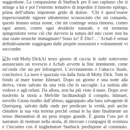
suggestione. La compassione di Starbuck per il suo capitano che si
stringe a lui e poi l’estremo tentativo di impedire il funesto epilogo,
prima dell’ultimo impotente grido di dolore. ‘Chi è quest’essere
imperscrutabile signore ultraterreno sconosciuto che mi comanda,
questo tiranno senza nome, che mi costringe senza rimorso, contro
ogni amore, contro ogni desiderio naturale, e mi tormenta
spingendomi verso ciò che davvero la natura del mio cuore non ha
mai osato neanche immaginare? Sono io? È Dio?…’ Achab è ormai
definitivamente soggiogato dalle proprie ossessioni e volutamente vi
soccombe.
Al terzo giorno di caccia le nubi sottovento
annunciano un rovescio e Achab avverte la fine imminente, come
un’onda che sta per infrangersi. L’avvistamento e l’attacco finale,
conclusivo. La nave è spazzata via dalla furia di Moby Dick. Tutti in
fondo al mare tranne Ishmael. Dopo un giorno e una notte alla
deriva, viene salvato da una vela che lo raccoglie. La notizia alle
vedove e agli orfani. Da allora, non ha più visto il mare. Dopo aver
trasferito la storia a Melville facilitandogli il compito, Ishmael,
novello Giona risalito dall’abisso, aggrappato alla bara salvagente di
Queequeg, salvato dalle onde per predicare la verità, può anche
chiudere la sua vita terrena perché ormai le ha dato finalmente un
senso liberandosi di un peso troppo grande. È giunta l’ora per il
narratore di rientrare nella storia, di ritrovare i compagni di sventura
e l’incontro con il traghettatore Starbuck predispone al commiato.