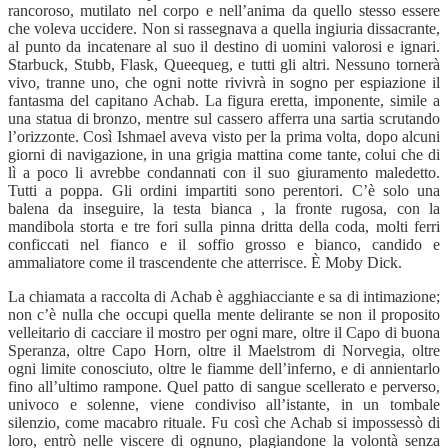
rancoroso, mutilato nel corpo e nell’anima da quello stesso essere
che voleva uccidere. Non si rassegnava a quella ingiuria dissacrante,
al punto da incatenare al suo il destino di uomini valorosi e ignari.
Starbuck, Stubb, Flask, Queequeg, e tutti gli altri. Nessuno tornerà
vivo, tranne uno, che ogni notte rivivrà in sogno per espiazione il
fantasma del capitano Achab. La figura eretta, imponente, simile a
una statua di bronzo, mentre sul cassero afferra una sartia scrutando
l’orizzonte. Così Ishmael aveva visto per la prima volta, dopo alcuni
giorni di navigazione, in una grigia mattina come tante, colui che di
lì a poco li avrebbe condannati con il suo giuramento maledetto.
Tutti a poppa. Gli ordini impartiti sono perentori. C’è solo una
balena da inseguire, la testa bianca , la fronte rugosa, con la
mandibola storta e tre fori sulla pinna dritta della coda, molti ferri
conficcati nel fianco e il soffio grosso e bianco, candido e
ammaliatore come il trascendente che atterrisce. È Moby Dick.
La chiamata a raccolta di Achab è agghiacciante e sa di intimazione;
non c’è nulla che occupi quella mente delirante se non il proposito
velleitario di cacciare il mostro per ogni mare, oltre il Capo di buona
Speranza, oltre Capo Horn, oltre il Maelstrom di Norvegia, oltre
ogni limite conosciuto, oltre le fiamme dell’inferno, e di annientarlo
fino all’ultimo rampone. Quel patto di sangue scellerato e perverso,
univoco e solenne, viene condiviso all’istante, in un tombale
silenzio, come macabro rituale. Fu così che Achab si impossessò di
loro, entrò nelle viscere di ognuno, plagiandone la volontà senza