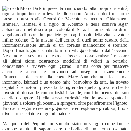
Si presenta rinunciando alla propria identità,
ogni antroponimo è irrilevante allo scopo. Adotta quindi un nome
preso in prestito alla Genesi del Vecchio testamento. ‘Chiamatemi
Ishmael’. Ishmael è il figlio di Abramo e della schiava Agar,
abbandonati nel deserto per volontà di Sara. Il nome biblico di un
vagabondo illustre, dunque, tetragono agli insulti della vita, salvato e
infine redento. È la misura dell’uomo, di quell’uomo saggio, della
incommensurabile umiltà di un coreuta malinconico e solitario.
Dopo il naufragio si è ritirato in un villaggio lontano dall’ oceano.
Nessuno gli aveva mai chiesto chi fosse, da dove venisse. Trascorre
gli ultimi giorni costruendo modellini di velieri in bottiglia,
condannato a rivivere ogni giorno l’ultima corsa per rinascere
ancora, e ancora, e provando ad insegnare pazientemente
l’immensità del mare alla tenera Mary Ann che non lo ha mai
incontrato. Ishmael è un uomo mite, benvoluto da tutti, ha trovato
ospitalità e ristoro presso la famiglia dei quella giovane che lo
investe di domande con curiosità infantile, con l’innocenza del suo
candido stupore. Quella stessa curiosità che lo aveva spinto in
gioventù a solcare gli oceani, a spingersi oltre per affrontare l’ignoto.
Fino ad inseguire creature gigantesche ed esplorare gli abissi, fino a
diventare cacciatore di grandi balene.
Ma quello del Pequod non sarebbe stato un viaggio come tanti e
avrebbe avuto il sapore acre dell’odio di un uomo ostinato,