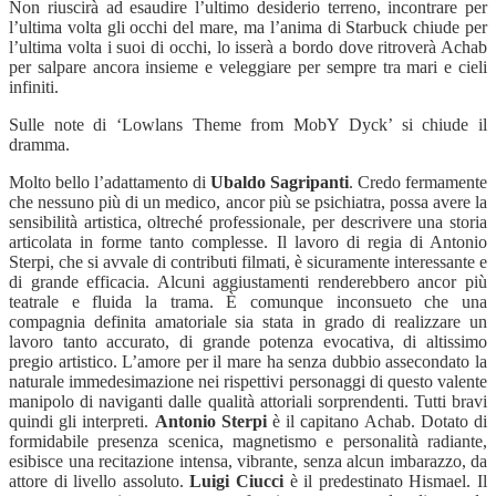
Non riuscirà ad esaudire l’ultimo desiderio terreno, incontrare per
l’ultima volta gli occhi del mare, ma l’anima di Starbuck chiude per
l’ultima volta i suoi di occhi, lo isserà a bordo dove ritroverà Achab
per salpare ancora insieme e veleggiare per sempre tra mari e cieli
infiniti.
Sulle note di ‘Lowlans Theme from MobY Dyck’ si chiude il
dramma.
Molto bello l’adattamento di
Ubaldo Sagripanti
. Credo fermamente
che nessuno più di un medico, ancor più se psichiatra, possa avere la
sensibilità artistica, oltreché professionale, per descrivere una storia
articolata in forme tanto complesse. Il lavoro di regia di Antonio
Sterpi, che si avvale di contributi filmati, è sicuramente interessante e
di grande efficacia. Alcuni aggiustamenti renderebbero ancor più
teatrale e fluida la trama. È comunque inconsueto che una
compagnia definita amatoriale sia stata in grado di realizzare un
lavoro tanto accurato, di grande potenza evocativa, di altissimo
pregio artistico. L’amore per il mare ha senza dubbio assecondato la
naturale immedesimazione nei rispettivi personaggi di questo valente
manipolo di naviganti dalle qualità attoriali sorprendenti. Tutti bravi
quindi gli interpreti.
Antonio Sterpi
è il capitano Achab. Dotato di
formidabile presenza scenica, magnetismo e personalità radiante,
esibisce una recitazione intensa, vibrante, senza alcun imbarazzo, da
attore di livello assoluto.
Luigi Ciucci
è il predestinato Hismael. Il