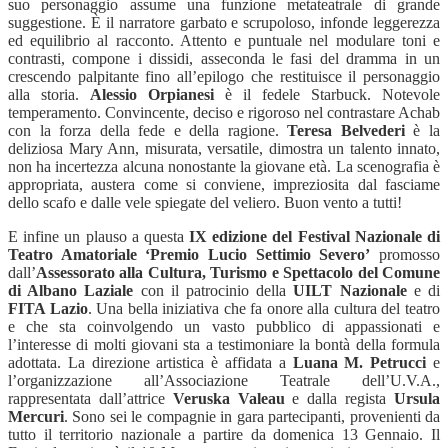
suo personaggio assume una funzione metateatrale di grande
suggestione. È il narratore garbato e scrupoloso, infonde leggerezza
ed equilibrio al racconto. Attento e puntuale nel modulare toni e
contrasti, compone i dissidi, asseconda le fasi del dramma in un
crescendo palpitante fino all’epilogo che restituisce il personaggio
alla storia.
Alessio Orpianesi
è il fedele Starbuck. Notevole
temperamento. Convincente, deciso e rigoroso nel contrastare Achab
con la forza della fede e della ragione.
Teresa Belvederi
è la
deliziosa Mary Ann, misurata, versatile, dimostra un talento innato,
non ha incertezza alcuna nonostante la giovane età. La scenografia è
appropriata, austera come si conviene, impreziosita dal fasciame
dello scafo e dalle vele spiegate del veliero. Buon vento a tutti!
E infine un plauso a questa
IX edizione del Festival Nazionale di
Teatro Amatoriale ‘Premio Lucio Settimio Severo’
promosso
dall’
Assessorato alla Cultura, Turismo e Spettacolo del Comune
di Albano Laziale
con il patrocinio della
UILT Nazionale
e di
FITA Lazio
. Una bella iniziativa che fa onore alla cultura del teatro
e che sta coinvolgendo un vasto pubblico di appassionati e
l’interesse di molti giovani sta a testimoniare la bontà della formula
adottata. La direzione artistica è affidata a
Luana M. Petrucci
e
l’organizzazione all’Associazione Teatrale dell’U.V.A.,
rappresentata dall’attrice
Veruska Valeau
e dalla regista
Ursula
Mercuri
. Sono sei le compagnie in gara partecipanti, provenienti da
tutto il territorio nazionale a partire da domenica 13 Gennaio. Il