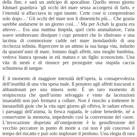
della fine, e sarà un anticipo di apocalisse. Quello stesso giorno
Ishmael guardava ‘gli occhi del mare senza accorgersi di farlo, e
l’eternità si affacciava in ogni istante. Certe cose si comprendono
solo dopo…’ Gli occhi del mare non li dimentichi più… Che grazia
sarebbe andarsene in un giorno così…’ Ma per Achab la grazia era
altrove… Era una mattina limpida, quel cielo ammaliatore, l’aria
soave sembravano dissipare i cupi pensieri che lo sfinivano e una
lacrima di commozione cadde nel mare inondandolo di una
ricchezza infinita. Ripercorre in un attimo la sua lunga vita, indurito
da quarant’anni di mare, lontano dagli affetti, una moglie bambina,
vedova bianca sposata in età matura e un figlio sconosciuto. Una
vita di stenti e di rinunce per proseguire una stupida caccia
schiumosa di sangue.
È il momento di maggiore intensità dell’opera, la consapevolezza
dell’inutilità di una vita spesa male. Il pensiero agli affetti trascurati e
abbandonati per una misera sorte. È un raro momento di
resipiscenza che quell’uomo selvaggio e vinto da lacerazioni
insanabili non può fermarsi a cullare. Non è riuscito a trattenere le
inesauribili gioie che la vita ogni giorno gli offriva, le radure erbose,
i paesaggi dell’anima, la fresca rugiada, le calme benedette, né a
conservarne la memoria, impedendo così la conversione del cuore.
L’invocazione disperata all’onnipotente è la genuflessione del
vecchio peccatore in punto di morte a cui non è più concesso il
tempo del riscatto e può solo implorare il perdono. Una elegia di rara