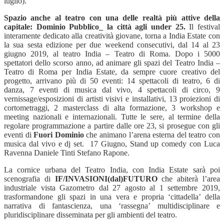
luglio).
Spazio anche al teatro con una delle realt
à
più attive della
capitale: Dominio Pubblico_ la citt
à
agli under 25.
Il festival
interamente dedicato alla creativit
à
giovane, torna a India Estate con
la sua sesta edizione per due weekend consecutivi, dal 14 al 23
giugno 2019, al teatro India – Teatro di Roma. Dopo i 5000
spettatori dello scorso anno, ad animare gli spazi del Teatro India –
Teatro di Roma per India Estate, da sempre cuore creativo del
progetto, arrivano più di 50 eventi: 14 spettacoli di teatro, 6 di
danza, 7 eventi di musica dal vivo, 4 spettacoli di circo, 9
vernissage/esposizioni di artisti visivi e installativi, 13 proiezioni di
cortometraggi, 2 masterclass di alta formazione, 3 workshop e
meeting nazionali e internazionali. Tutte le sere, al termine della
regolare programmazione a partire dalle ore 23, si prosegue con gli
eventi di
Fuori Dominio
che animano l’arena esterna del teatro con
musica dal vivo e dj set.
17 Giugno, Stand up comedy
con
Luca
Ravenna Daniele Tinti Stefano Rapone
.
La cornice urbana del Teatro India, con India Estate sarà poi
scenografia di
IF/INVASIONI(dal)FUTURO
che abiterà l’area
industriale vista Gazometro dal 27 agosto al 1 settembre 2019,
trasformandone gli spazi in una vera e propria ‘cittadella’ della
narrativa di fantascienza, una ‘rassegna’ multidisciplinare e
pluridisciplinare disseminata per gli ambienti del teatro.