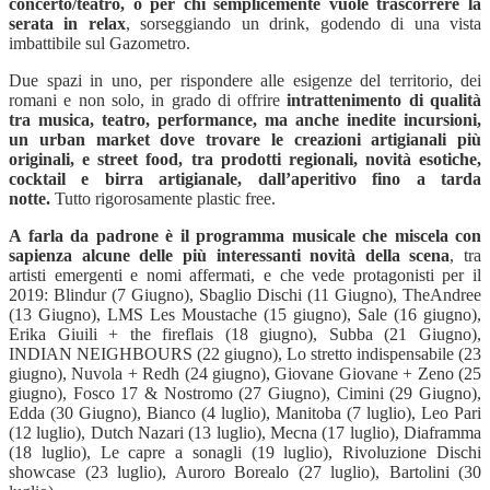
concerto/teatro, o per chi semplicemente vuole trascorrere la
serata in relax
, sorseggiando un drink, godendo di una vista
imbattibile sul Gazometro.
Due spazi in uno, per rispondere alle esigenze del territorio, dei
romani e non solo, in grado di offrire
intrattenimento di qualit
à
tra musica, teatro, performance, ma anche inedite incursioni,
un urban market dove trovare le creazioni artigianali più
originali, e street food, tra prodotti regionali, novit
à
esotiche,
cocktail e birra artigianale, dall’aperitivo fino a tarda
notte.
Tutto rigorosamente plastic free.
A farla da padrone è il programma musicale che miscela con
sapienza alcune delle più interessanti novit
à
della scena
, tra
artisti emergenti e nomi affermati, e che vede protagonisti per il
2019:
Blindur (7 Giugno), Sbaglio Dischi (11 Giugno),
TheAndree
(13 Giugno), LMS
Les Moustache
(15 giugno),
Sale
(16 giugno),
Erika Giuili + the fireflais
(18 giugno), Subba (21 Giugno),
INDIAN NEIGHBOURS (22 giugno), Lo stretto indispensabile (23
giugno), Nuvola + Redh (24 giugno), Giovane Giovane + Zeno (25
giugno), Fosco 17 & Nostromo (27 Giugno), Cimini (29 Giugno),
Edda (30 Giugno), Bianco (4 luglio), Manitoba (7 luglio), Leo Pari
(12 luglio), Dutch Nazari (13 luglio), Mecna (17 luglio), Diaframma
(18 luglio), Le capre a sonagli (19 luglio), Rivoluzione Dischi
showcase (23 luglio), Auroro Borealo (27 luglio), Bartolini (30