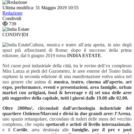
Ultima modifica: 31 Maggio 2019 10:55
Redazione
Condividi
739
CONDIVIDI
Cultura, musica e teatro all’aria aperta, in uno degli
spazi più affascinanti di Roma: dopo il successo della prima
edizione, dal 6 giugno 2019 torna
INDIA ESTATE
.
Nel cuore post industriale della citt
à
, tra le rovine dell’ex complesso
Mira Lanza ai piedi del Gazometro, le aree esterne del Teatro India
ospitano la seconda edizione di una manifestazione estiva unica nel
suo genere che anima di
musica, teatro, cinema all’aperto, art
expo, p
erformance,
eventi e presentazioni, area famiglie, urban
market con artigiani, f
ood &
b
everage e
dj set una delle aree
più suggestive della capitale, tutti i giorni dalle 19.00 alle 02.00.
Oltre 2000m², circondati dall’archeologia industriale del
quartiere Ostiense/Marconi e divisi in due grandi aree: l’Arena
,
uno spazio rettangolare, circondato di ruderi delle mura del vecchio
complesso, che ospita
spettacoli e artisti di livello internazionale
,
e il
Cortile
, area destinata alle
famiglie, per il pre e post