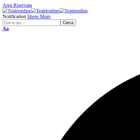
Area Riservata
Notification
Show More
Font
Aa
Resizer