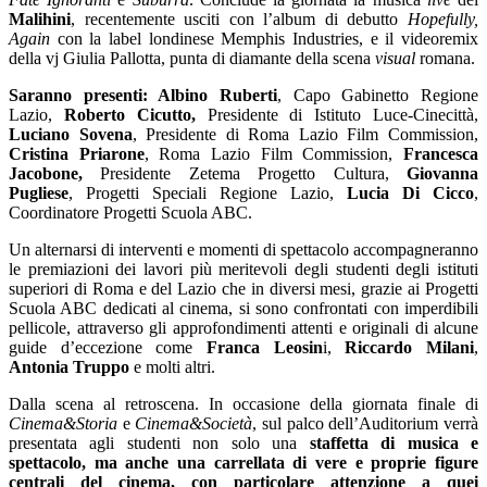
Malihini
, recentemente usciti con l’album di debutto
Hopefully,
Again
con la label londinese Memphis Industries, e il videoremix
della vj Giulia Pallotta, punta di diamante della scena
visual
romana.
Saranno presenti: Albino Ruberti
, Capo Gabinetto Regione
Lazio,
Roberto Cicutto,
Presidente di Istituto Luce-Cinecittà,
Luciano Sovena
, Presidente di Roma Lazio Film Commission,
Cristina Priarone
, Roma Lazio Film Commission,
Francesca
Jacobone,
Presidente Zetema Progetto Cultura,
Giovanna
Pugliese
, Progetti Speciali Regione Lazio,
Lucia Di Cicco
,
Coordinatore Progetti Scuola ABC.
Un alternarsi di interventi e momenti di spettacolo accompagneranno
le premiazioni dei lavori più meritevoli degli studenti degli istituti
superiori di Roma e del Lazio che in diversi mesi, grazie ai Progetti
Scuola ABC dedicati al cinema, si sono confrontati con imperdibili
pellicole, attraverso gli approfondimenti attenti e originali di alcune
guide d’eccezione come
Franca Leosin
i,
Riccardo Milani
,
Antonia Truppo
e molti altri.
Dalla scena al retroscena. In occasione della giornata finale di
Cinema&Storia
e
Cinema&Societ
à
, sul palco dell’Auditorium verrà
presentata agli studenti non solo una
staffetta di musica e
spettacolo, ma anche una carrellata di vere e proprie figure
centrali del cinema, con particolare attenzione a quei