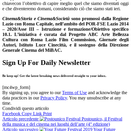
chiavecon l’obiettivo di capire meglio quel che siamo diventati oggi
e che diventeremo domani, considerando ciò che siamo stati ieri.
Cinema&Storia e Cinema&Societ
à
sono promossi dalla Regione
Lazio con Roma Capitale, nell’ambito del POR-FSE Lazio 2014
– 2020/Asse III – Istruzione e formazione/Obiettivo specifico
10.1. L’iniziativa è curata dal Progetto ABC Arte Bellezza
Cultura con Roma Lazio Film Commission, Giornate degli
Autori, Istituto Luce Cinecitt
à
, e il sostegno della Direzione
Generale Cinema del MiBAC.
Sign Up For Daily Newsletter
Be keep up! Get the latest breaking news delivered straight to your inbox.
[mc4wp_form]
By signing up, you agree to our
Terms of Use
and acknowledge the
data practices in our
Privacy Policy
. You may unsubscribe at any
time.
Condividi questo articolo
Facebook
Copy Link
Print
Articolo precedente
Postounico, il Festival
della musica e del cinema nei luoghi dell’arte (4° edizione)
Articolo successivo
Your Future