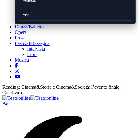
Venezia
Verona
Danza/Balletto
Opera
Prosa
Festival/Rassegna
Intervista
Libri
Musica
Reading:
Cinema&Storia e Cinema&Società: l’evento finale
Condividi
Font
Aa
Resizer