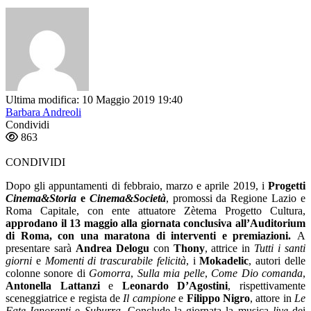
Ultima modifica: 10 Maggio 2019 19:40
Barbara Andreoli
Condividi
863
CONDIVIDI
Dopo gli appuntamenti di febbraio, marzo e aprile 2019, i
Progetti
Cinema&Storia
e
Cinema&Societ
à
, promossi da Regione Lazio e
Roma Capitale, con ente attuatore Zètema Progetto Cultura,
approdano il 13 maggio alla giornata conclusiva all’Auditorium
di Roma, con una maratona di interventi e premiazioni.
A
presentare sarà
Andrea Delogu
con
Thony
, attrice in
Tutti i santi
giorni
e
Momenti di trascurabile felicit
à
, i
Mokadelic
, autori delle
colonne sonore di
Gomorra
,
Sulla mia pelle
,
Come Dio comanda
,
Antonella Lattanzi
e
Leonardo D’Agostini
, rispettivamente
sceneggiatrice e regista de
Il campione
e
Filippo Nigro
, attore in
Le
Fate Ignoranti
e
Suburra
. Conclude la giornata la musica
live
dei