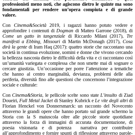
professionisti meno noti, che agiscono dietro le quinte ma sono
fondamentali per rendere un’opera compiuta e di grande
valore.
Con
Cinema&Societ
à
2019, i ragazzi hanno potuto vedere e
approfondire i contenuti di
Dogman
di Matteo Garrone (2018), di
Come un gatto in tangenziale
di Riccardo Milani (2017),
Tre
manifesti a Ebbing, Missouri
di Martin McDonagh (2017),
Cosa
dir
à
la gente
di Iram Haq (2017): quattro storie che raccontano una
società in continua evoluzione, uomini e donne che vivono cercando
la bellezza nascosta dietro le difficoltà della vita e ci raccontano così
un’umanità variegata e complessa che non smette mai di sognare o
cercare giustizia. Un’occasione per porre l’attenzione a tematiche
che hanno al centro marginalità, devianza, problemi delle alla
periferia, diversità fino alle questioni che concernono l’integrazione
sociale e culturale:
Con
Cinema&Storia
, le pellicole scelte sono state
L’insulto
di Ziad
Doueiri,
Full Metal Jacket
di Stanley Kubrick e
Le vite degli altri
di
Florian Henckel von Donnersmarck: un racconto del Novecento
attraverso le grandi opere che hanno portato sul grande schermo la
Storia con la S maiuscola oltre alle piccole storie quotidiane
attraverso la forza di immagini di accurata documentazione, di
poesia visionaria e di potenza narrativa per contribuire
all’approfondimento e fornire spunti di riflessione attraverso parole-