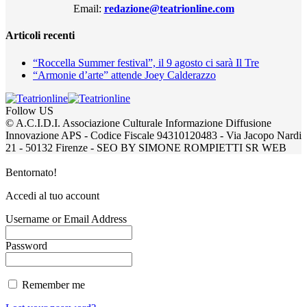
Email:
redazione@teatrionline.com
Articoli recenti
“Roccella Summer festival”, il 9 agosto ci sarà Il Tre
“Armonie d’arte” attende Joey Calderazzo
Follow US
© A.C.I.D.I. Associazione Culturale Informazione Diffusione
Innovazione APS - Codice Fiscale 94310120483 - Via Jacopo Nardi
21 - 50132 Firenze - SEO BY SIMONE ROMPIETTI SR WEB
Bentornato!
Accedi al tuo account
Username or Email Address
Password
Remember me