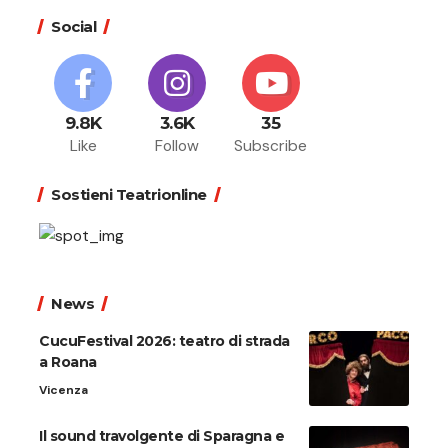
Social
9.8K
3.6K
35
Like
Follow
Subscribe
Sostieni Teatrionline
News
CucuFestival 2026: teatro di strada
a Roana
Vicenza
Il sound travolgente di Sparagna e