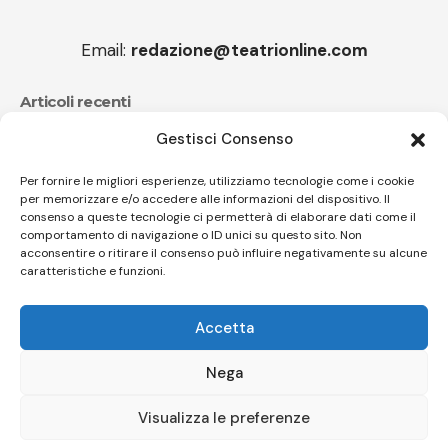
Email:
redazione@teatrionline.com
Articoli recenti
Gestisci Consenso
CucuFestival 2026: teatro di strada a Roana
Il sound travolgente di Sparagna e l’Orchestra
Per fornire le migliori esperienze, utilizziamo tecnologie come i cookie
per memorizzare e/o accedere alle informazioni del dispositivo. Il
popolare italiana
consenso a queste tecnologie ci permetterà di elaborare dati come il
comportamento di navigazione o ID unici su questo sito. Non
acconsentire o ritirare il consenso può influire negativamente su alcune
caratteristiche e funzioni.
Follow US
Accetta
© A.C.I.D.I. Associazione Culturale Informazione Diffusione Innovazione
APS - Codice Fiscale 94310120483 - Via Jacopo Nardi 21 - 50132
Nega
Firenze - SEO BY SIMONE ROMPIETTI SR WEB
Visualizza le preferenze
Le tue preferenze relative alla privacy