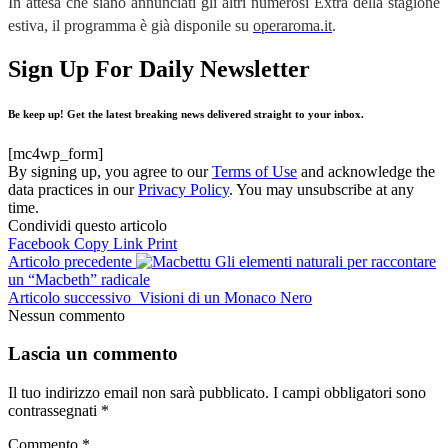
In attesa che siano annunciati gli altri numerosi Extra della stagione
estiva, il programma è già disponile su
operaroma.it
.
Sign Up For Daily Newsletter
Be keep up! Get the latest breaking news delivered straight to your inbox.
[mc4wp_form]
By signing up, you agree to our
Terms of Use
and acknowledge the
data practices in our
Privacy Policy
. You may unsubscribe at any
time.
Condividi questo articolo
Facebook
Copy Link
Print
Articolo precedente
Gli elementi naturali per raccontare
un “Macbeth” radicale
Articolo successivo
Visioni di un Monaco Nero
Nessun commento
Lascia un commento
Il tuo indirizzo email non sarà pubblicato.
I campi obbligatori sono
contrassegnati
*
Commento
*