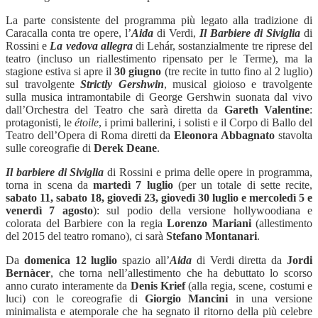
La parte consistente del programma più legato alla tradizione di
Caracalla conta tre opere, l’
Aida
di Verdi,
Il Barbiere di Siviglia
di
Rossini e
La vedova allegra
di
Leh
ár
, sostanzialmente tre riprese del
teatro (incluso un riallestimento ripensato per le Terme), ma la
stagione estiva si apre il
30 giugno
(tre recite in tutto fino al 2 luglio)
sul travolgente
Strictly Gershwin
, musical gioioso e travolgente
sulla musica intramontabile di
George Gershwin
suonata dal vivo
dall’Orchestra del Teatro che sar
à
diretta da
Gareth Valentine
:
protagonisti,
le
é
toile
, i primi ballerini, i solisti e il Corpo di Ballo del
Teatro dell
’
Opera di Roma diretti da
Eleonora Abbagnato
stavolta
sulle coreografie di
Derek Deane
.
Il barbiere di Siviglia
di Rossini e prima delle opere in programma,
torna in scena da
marted
ì 7 luglio
(per un totale di sette recite,
sabato 11, sabato 18, giovedì 23, giovedì 30 luglio e mercoledì 5 e
venerdì 7 agosto
): sul podio della versione hollywoodiana e
colorata del Barbiere con la regia
Lorenzo Mariani
(allestimento
del 2015 del teatro romano), ci sarà
Stefano Montanari
.
Da
domenica 12 luglio
spazio al
l’
Aida
di Verdi diretta da
Jordi
Bern
à
cer
, che torna nell
’
allestimento che ha debuttato lo scorso
anno curato interamente da
Denis Krief
(
alla regia, scene, costumi e
luci) con le coreografie di
Giorgio Mancini
in una versione
minimalista e atemporale che ha segnato il ritorno della più celebre