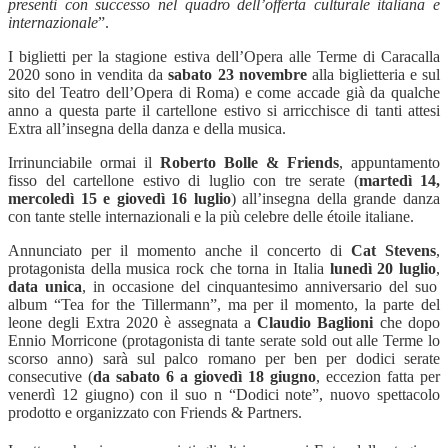
presenti con successo nel quadro dell
’
offerta culturale italiana e
internazionale
”.
I biglietti per la stagione estiva dell’Opera alle Terme di Caracalla
2020 sono in vendita da
sabato 23 novembre
alla biglietteria e sul
sito del Teatro dell
’
Opera di Roma) e come accade già da qualche
anno a questa parte il cartellone estivo si arricchisce di tanti attesi
Extra all’insegna della danza e della musica.
Irrinunciabile ormai il
Roberto Bolle & Friends
, appuntamento
fisso del cartellone estivo di luglio con tre serate (
marted
ì 14,
mercoledì 15 e giovedì 16 luglio
)
all
’
insegna della grande danza
con tante stelle internazionali e la più celebre delle étoile italiane.
Annunciato per il momento anche il concerto di
Cat Stevens
,
protagonista della musica rock che torna in Italia
lunedì 20 luglio
,
data unica
,
in occasione del cinquantesimo anniversario del suo
album
“
Tea for the Tillermann
”
, ma per il momento, la parte del
leone degli Extra 2020 è assegnata a
Claudio Baglioni
che dopo
Ennio Morricone (protagonista di tante serate sold out alle Terme lo
scorso anno) sarà sul palco romano per ben per dodici serate
consecutive (
da sabato 6 a giovedì 18 giugno
, eccezion fatta per
venerdì 12 giugno) con il suo
n “
Dodici note
”,
nuovo spettacolo
prodotto e organizzato con Friends & Partners.