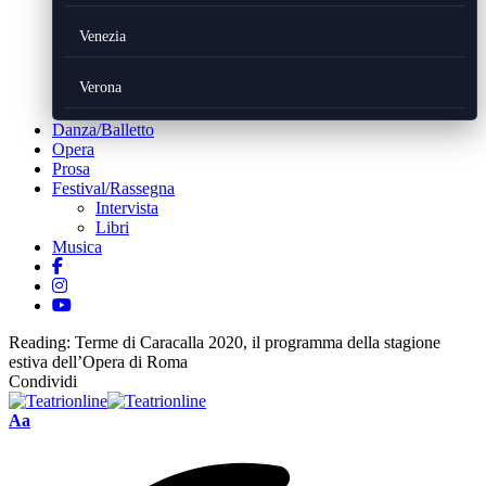
Venezia
Verona
Danza/Balletto
Opera
Prosa
Festival/Rassegna
Intervista
Libri
Musica
Reading:
Terme di Caracalla 2020, il programma della stagione
estiva dell’Opera di Roma
Condividi
Font
Aa
Resizer