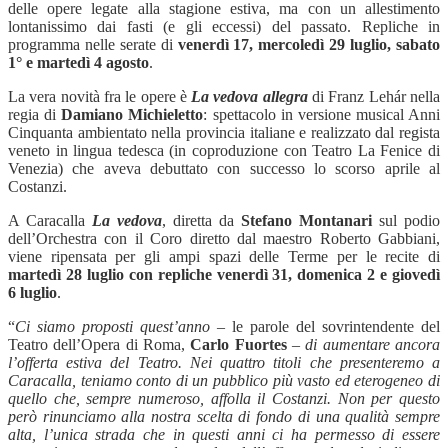
delle opere legate alla stagione estiva, ma con un allestimento
lontanissimo dai fasti (e gli eccessi) del passato. Repliche in
programma nelle serate di
venerdì 17, mercoledì 29 luglio, sabato
1°
e marted
ì 4 agosto
.
La vera novità fra le opere è
La vedova allegra
di Franz Leh
ár
nella
regia di
Damiano Michieletto
: spettacolo in versione musical Anni
Cinquanta ambientato nella provincia italiane e realizzato dal regista
veneto in lingua tedesca (in coproduzione con Teatro La Fenice di
Venezia) che aveva debuttato con successo lo scorso aprile al
Costanzi.
A Caracalla
La vedova
,
diretta da
Stefano Montanari
sul podio
dell’Orchestra con il Coro diretto dal maestro Roberto Gabbiani,
viene ripensata per gli ampi spazi delle Terme per le recite di
marted
ì 28 luglio con repliche venerdì 31, domenica 2 e giovedì
6 luglio
.
“
Ci siamo proposti quest
’
anno
–
le parole del sovrintendente del
Teatro dell
’
Opera di Roma,
Carlo Fuortes
–
di aumentare ancora
l
’
offerta estiva del Teatro. Nei quattro titoli che presenteremo a
Caracalla, teniamo conto di un pubblico più vasto ed eterogeneo di
quello che, sempre numeroso, affolla il Costanzi. Non per questo
però rinunciamo alla nostra scelta di fondo di una qualit
à
sempre
alta, l
’
unica strada che in questi anni ci ha permesso di essere