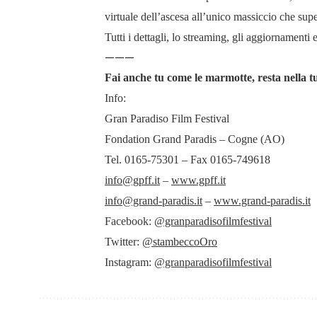
virtuale dell’ascesa all’unico massiccio che super
Tutti i dettagli, lo streaming, gli aggiornament
———
Fai anche tu come le marmotte, resta nella t
Info:
Gran Paradiso Film Festival
Fondation Grand Paradis – Cogne (AO)
Tel. 0165-75301 – Fax 0165-749618
info@gpff.it
–
www.gpff.it
info@grand-paradis.it
–
www.grand-paradis.it
Facebook:
@granparadisofilmfestival
Twitter:
@stambeccoOro
Instagram:
@granparadisofilmfestival