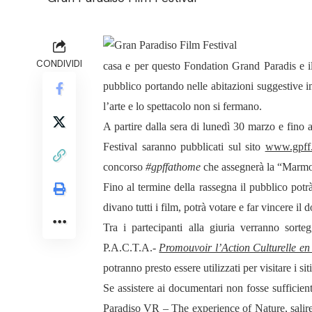
CONDIVIDI
casa e per questo Fondation Grand Paradis e il
pubblico portando nelle abitazioni suggestive i
l’arte e lo spettacolo non si fermano.
A partire dalla sera di lunedì 30 marzo e fino 
Festival saranno pubblicati sul sito
www.gpff.
concorso
#gpffathome
che assegnerà la “Marmo
Fino al termine della rassegna il pubblico potrà
divano tutti i film, potrà votare e far vincere il
Tra i partecipanti alla giuria verranno sort
P.A.C.T.A.-
Promouvoir l’Action Culturelle en 
potranno presto essere utilizzati per visitare i sit
Se assistere ai documentari non fosse sufficien
Paradiso VR – The experience of Nature, salire