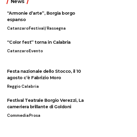
News
“Armonie d’arte”, Borgia borgo
espanso
Catanzaro
Festival/Rassegna
“Color fest” torna in Calabria
Catanzaro
Evento
Festa nazionale dello Stocco, il 10
agosto c’è Fabrizio Moro
Reggio Calabria
Festival Teatrale Borgio Verezzi, La
cameriera brillante di Goldoni
Commedia
Prosa