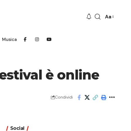
Aa
Font
Resizer
Musica
stival è online
Condividi
Social