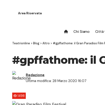
Area Riservata
Chi Siamo
Città
Teatrionline
>
Blog
>
Altro
>
#gpffathome: il Gran Paradiso Film F
#gpffathome: il G
Redazione
Ultima modifica: 28 Marzo 2020 16:07
1498