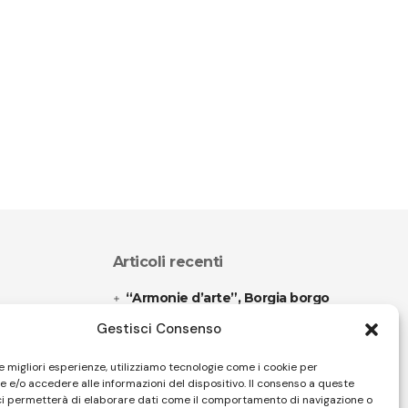
Articoli recenti
“Armonie d’arte”, Borgia borgo
espanso
Gestisci Consenso
“Color fest” torna in Calabria
le migliori esperienze, utilizziamo tecnologie come i cookie per
 e/o accedere alle informazioni del dispositivo. Il consenso a queste
ci permetterà di elaborare dati come il comportamento di navigazione o