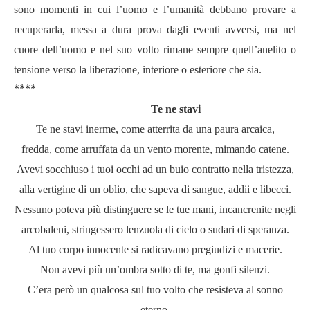
sono momenti in cui l’uomo e l’umanità debbano provare a
recuperarla, messa a dura prova dagli eventi avversi, ma nel
cuore dell’uomo e nel suo volto rimane sempre quell’anelito o
tensione verso la liberazione, interiore o esteriore che sia.
****
Te ne stavi
Te ne stavi inerme, come atterrita da una paura arcaica,
fredda, come arruffata da un vento morente, mimando catene.
Avevi socchiuso i tuoi occhi ad un buio contratto nella tristezza,
alla vertigine di un oblio, che sapeva di sangue, addii e libecci.
Nessuno poteva più distinguere se le tue mani, incancrenite negli
arcobaleni, stringessero lenzuola di cielo o sudari di speranza.
Al tuo corpo innocente si radicavano pregiudizi e macerie.
Non avevi più un’ombra sotto di te, ma gonfi silenzi.
C’era però un qualcosa sul tuo volto che resisteva al sonno
eterno,