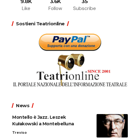
9.8K
3.6K
35
Like
Follow
Subscribe
Sostieni Teatrionline
News
Montello è Jazz. Leszek
Kułakowski a Montebelluna
Treviso