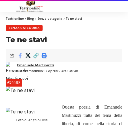
Aa
Font
Resizer
Teatrionline
>
Blog
>
Senza categoria
>
Te ne stavi
SENZA CATEGORIA
Te ne stavi
Emanuele Martinuzzi
Ultima modifica: 17 Aprile 2020 09:35
1598
Questa poesia di Emanuele
Martinuzzi tratta del tema della
Foto di Angelo Celsi
libertà, di come nella storia ci