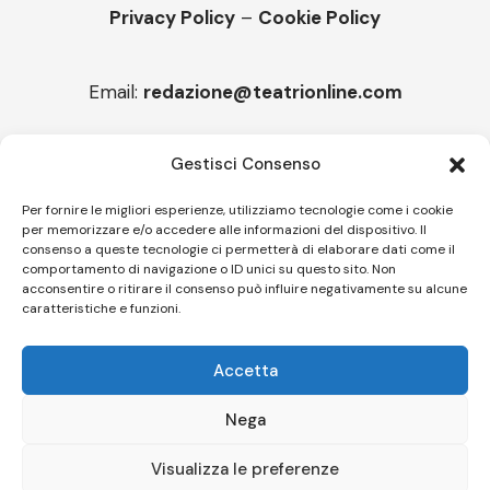
Privacy Policy
–
Cookie Policy
Email:
redazione@teatrionline.com
Articoli recenti
Gestisci Consenso
Montello è Jazz. Leszek Kułakowski a Montebelluna
Per fornire le migliori esperienze, utilizziamo tecnologie come i cookie
per memorizzare e/o accedere alle informazioni del dispositivo. Il
“Cico festival! Oltre 1500 spettatori a Filadelfia
consenso a queste tecnologie ci permetterà di elaborare dati come il
comportamento di navigazione o ID unici su questo sito. Non
acconsentire o ritirare il consenso può influire negativamente su alcune
caratteristiche e funzioni.
Follow US
Accetta
© A.C.I.D.I. Associazione Culturale Informazione Diffusione Innovazione
APS - Codice Fiscale 94310120483 - Via Jacopo Nardi 21 - 50132
Nega
Firenze - SEO BY SIMONE ROMPIETTI SR WEB
Visualizza le preferenze
Le tue preferenze relative alla privacy