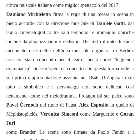
critica musicale italiana come miglior spettacolo del 2017.
Damiano Michieletto
firma la regia di una messa in scena in
pieno accordo con la direzione musicale di
Daniele Gatti
, dal
taglio cinematografico tra salti temporali e immagini oniriche
lontane da attualizzazioni e realismo. Del resto il mito di Faust
raccontato da Goethe nell’idea musicale originaria di Berlioz
non era stato concepito per il teatro, bensì come “leggenda
drammatica” cioè un’opera da concerto e in questa forma vide la
sua prima rappresentazione assoluta nel 1846. Un’opera in cui
tutto è simbolico e i personaggi non sono delineati così
nettamente come nel melodramma. Protagonisti sul palco sono
Pavel Černoch
nel ruolo di Faust,
Alex Esposito
in quello di
Méphistophélès,
Veronica Simeoni
come Marguerite e
Goran
Juri
come Brander. Le scene sono firmate da Paolo Fantin e i