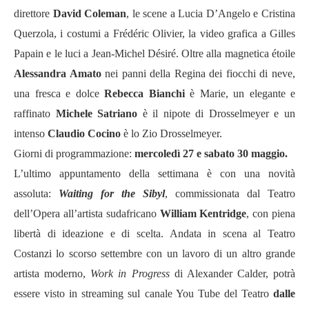
direttore
David Coleman
, le scene a Lucia D’Angelo e Cristina
Querzola, i costumi a Frédéric Olivier, la video grafica a Gilles
Papain e le luci a Jean-Michel Désiré. Oltre alla magnetica étoile
Alessandra Amato
nei panni della Regina dei fiocchi di neve,
una fresca e dolce
Rebecca Bianchi
è Marie, un elegante e
raffinato
Michele Satriano
è il nipote di Drosselmeyer e un
intenso
Claudio Cocino
è lo Zio Drosselmeyer.
Giorni di programmazione:
mercoledì 27 e sabato 30 maggio.
L’ultimo appuntamento della settimana è con una novità
assoluta:
Waiting for the Sibyl
, commissionata dal Teatro
dell’Opera all’artista sudafricano
William Kentridge
, con piena
libertà di ideazione e di scelta. Andata in scena al Teatro
Costanzi lo scorso settembre con un lavoro di un altro grande
artista moderno,
Work in Progress
di Alexander Calder, potrà
essere visto in streaming sul canale You Tube del Teatro
dalle