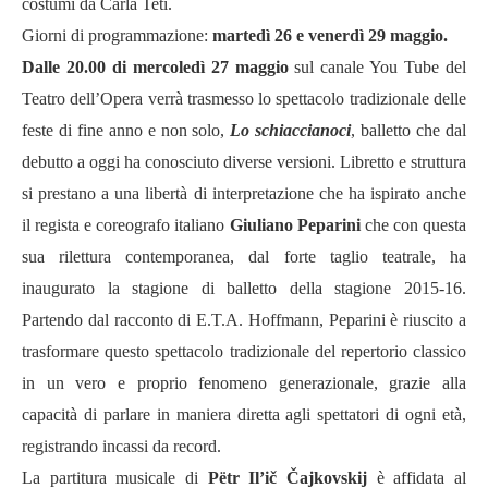
costumi da Carla Teti.
Giorni di programmazione:
martedì 26 e venerdì 29 maggio.
Dalle 20.00 di mercoledì 27 maggio
sul canale You Tube del
Teatro dell’Opera verrà trasmesso lo spettacolo tradizionale delle
feste di fine anno e non solo,
Lo schiaccianoci
, balletto che dal
debutto a oggi ha conosciuto diverse versioni. Libretto e struttura
si prestano a una libertà di interpretazione che ha ispirato anche
il regista e coreografo italiano
Giuliano Peparini
che con questa
sua rilettura contemporanea, dal forte taglio teatrale, ha
inaugurato la stagione di balletto della stagione 2015-16.
Partendo dal racconto di E.T.A. Hoffmann, Peparini è riuscito a
trasformare questo spettacolo tradizionale del repertorio classico
in un vero e proprio fenomeno generazionale, grazie alla
capacità di parlare in maniera diretta agli spettatori di ogni età,
registrando incassi da record.
La partitura musicale di
Pëtr
Il’ič Čajkovskij
è affidata al