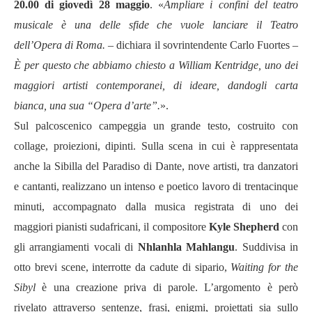
20.00 di giovedì 28 maggio
. «
Ampliare i confini del teatro
musicale è una delle sfide che vuole lanciare il Teatro
dell’Opera di Roma.
– dichiara il sovrintendente Carlo Fuortes
–
È per questo che abbiamo chiesto a William Kentridge, uno dei
maggiori artisti contemporanei, di ideare, dandogli carta
bianca, una sua “Opera d’arte”.
».
Sul palcoscenico campeggia un grande testo, costruito con
collage, proiezioni, dipinti. Sulla scena in cui è rappresentata
anche la Sibilla del Paradiso di Dante, nove artisti, tra danzatori
e cantanti, realizzano un intenso e poetico lavoro di trentacinque
minuti, accompagnato dalla musica registrata di uno dei
maggiori pianisti sudafricani, il compositore
Kyle Shepherd
con
gli arrangiamenti vocali di
Nhlanhla Mahlangu
. Suddivisa in
otto brevi scene, interrotte da cadute di sipario,
Waiting for the
Sibyl
è una creazione priva di parole. L’argomento è però
rivelato attraverso sentenze, frasi, enigmi, proiettati sia sullo