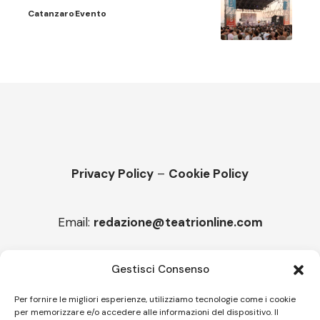
Catanzaro
Evento
Privacy Policy
–
Cookie Policy
Email:
redazione@teatrionline.com
Articoli recenti
Gestisci Consenso
“Armonie d’arte”, arriva la Carmen
Per fornire le migliori esperienze, utilizziamo tecnologie come i cookie
per memorizzare e/o accedere alle informazioni del dispositivo. Il
Melicuccà, Capitale della poesia