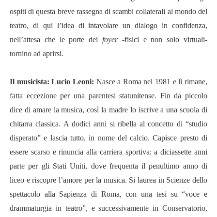
ospiti di questa breve rassegna di scambi collaterali al mondo del
teatro, di qui l
’
idea di intavolare un dialogo in confidenza,
nell
’
attesa che le porte dei
foyer
-fisici e non solo virtuali-
tornino ad aprirsi.
Il musicista:
Lucio Leoni:
Nasce a Roma nel 1981 e lì rimane,
fatta eccezione per una parentesi statunitense. Fin da piccolo
dice di amare la musica, così la madre lo iscrive a una scuola di
chitarra classica. A dodici anni si ribella al concetto di
“
studio
disperato
”
e lascia tutto, in nome del calcio. Capisce presto di
essere scarso e rinuncia alla carriera sportiva: a diciassette anni
parte per gli Stati Uniti, dove frequenta il penultimo anno di
liceo e riscopre l
’
amore per la musica. Si laurea in Scienze dello
spettacolo alla Sapienza di Roma, con una tesi su
“
voce e
drammaturgia in teatro
”
, e successivamente in Conservatorio,