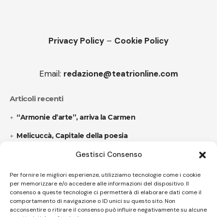
Privacy Policy
–
Cookie Policy
Email:
redazione@teatrionline.com
Articoli recenti
“Armonie d’arte”, arriva la Carmen
Melicuccà, Capitale della poesia
Gestisci Consenso
Follow US
Per fornire le migliori esperienze, utilizziamo tecnologie come i cookie
per memorizzare e/o accedere alle informazioni del dispositivo. Il
consenso a queste tecnologie ci permetterà di elaborare dati come il
comportamento di navigazione o ID unici su questo sito. Non
© A.C.I.D.I. Associazione Culturale Informazione Diffusione Innovazione
acconsentire o ritirare il consenso può influire negativamente su alcune
APS - Codice Fiscale 94310120483 - Via Jacopo Nardi 21 - 50132