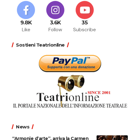
9.8K
3.6K
35
Like
Follow
Subscribe
Sostieni Teatrionline
News
“Armonie d’arte”, arriva la Carmen