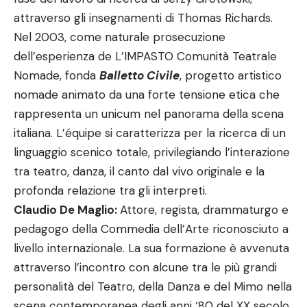
attraverso gli insegnamenti di Thomas Richards.
Nel 2003, come naturale prosecuzione
dell’esperienza de L
’
IMPASTO Comunit
à
Teatrale
Nomade, fonda
Balletto Civile
, progetto artistico
nomade animato da una forte tensione etica che
rappresenta un unicum nel panorama della scena
italiana. L’
é
quipe si caratterizza per la ricerca di un
linguaggio scenico totale, privilegiando l’interazione
tra teatro, danza, il canto dal vivo originale e la
profonda relazione tra gli interpreti.
Claudio De Maglio:
Attore, regista, drammaturgo e
pedagogo della Commedia dell
’
Arte riconosciuto a
livello internazionale. La sua formazione è avvenuta
attraverso l
’
incontro con alcune tra le più grandi
personalit
à
del Teatro, della Danza e del Mimo nella
scena contemporanea degli anni
‘
80 del XX secolo.