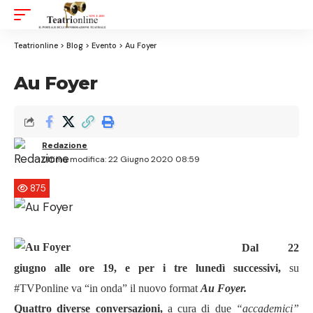
Aa
Font
Resizer
Teatrionline
>
Blog
>
Evento
>
Au Foyer
Au Foyer
Redazione
Ultima modifica: 22 Giugno 2020 08:59
875
Dal 22
giugno alle ore 19, e per i tre lunedì successivi,
su
#TVPonline va
“
in onda
”
il nuovo format
Au Foyer.
Quattro diverse conversazioni,
a cura di
due
“
accademici
”