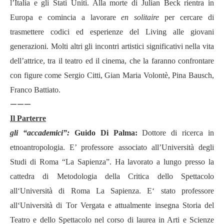
l
’
Italia e gli Stati Uniti. Alla morte di Julian Beck rientra in
Europa e comincia a lavorare
en solitaire
per cercare di
trasmettere codici ed esperienze del Living alle giovani
generazioni. Molti altri gli incontri artistici significativi nella vita
dell
’
attrice, tra il teatro ed il cinema, che la faranno confrontare
con figure come Sergio Citti, Gian Maria Volont
è
, Pina Bausch,
Franco Battiato.
———
Il Parterre
gli
“
accademici
”:
Guido Di Palma:
Dottore di ricerca in
etnoantropologia. E’ professore associato all
’Universit
à
degli
Studi di Roma
“
La Sapienza
”
. Ha lavorato a lungo presso la
cattedra di Metodologia della Critica dello Spettacolo
all
‘Universit
à
di Roma La Sapienza. E
‘
stato professore
all
‘Universit
à
di Tor Vergata e attualmente insegna Storia del
Teatro e dello Spettacolo nel corso di laurea in Arti e Scienze