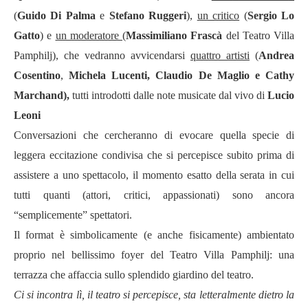
(
Guido Di Palma
e
Stefano Ruggeri
),
un critico
(
Sergio Lo
Gatto
) e
un moderatore
(
Massimiliano Frasc
à
del Teatro Villa
Pamphilj), che vedranno avvicendarsi
quattro artisti
(
Andrea
Cosentino
,
Michela Lucenti, Claudio De Maglio e Cathy
Marchand),
tutti introdotti dalle note musicate dal vivo di
Lucio
Leoni
Conversazioni che cercheranno di evocare quella specie di
leggera eccitazione condivisa che si percepisce subito prima di
assistere a uno spettacolo, il momento esatto della serata in cui
tutti quanti (attori, critici, appassionati) sono ancora
“
semplicemente
”
spettatori.
Il format è simbolicamente (e anche fisicamente) ambientato
proprio nel bellissimo foyer del Teatro Villa Pamphilj: una
terrazza che affaccia sullo splendido giardino del teatro.
Ci si incontra lì, il teatro si percepisce, sta letteralmente dietro la