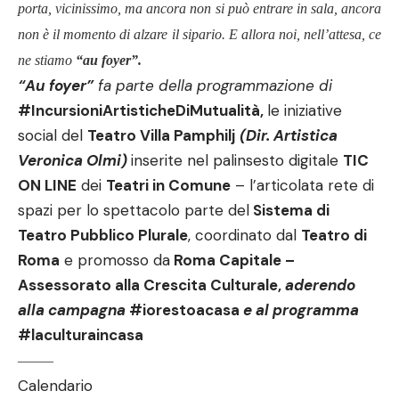
porta, vicinissimo, ma ancora non si può entrare in sala, ancora
non è il momento di alzare il sipario. E allora noi, nell
’
attesa, ce
ne stiamo
“
au foyer
”.
“
Au foyer
”
fa parte della programmazione di
#IncursioniArtisticheDiMutualit
à
,
le iniziative
social del
Teatro Villa Pamphilj
(Dir. Artistica
Veronica Olmi)
inserite nel palinsesto digitale
TIC
ON LINE
dei
Teatri in Comune
– l’
articolata rete di
spazi per lo spettacolo parte del
Sistema di
Teatro Pubblico Plurale
, coordinato dal
Teatro di
Roma
e promosso da
Roma Capitale –
Assessorato alla Crescita Culturale,
aderendo
alla campagna
#iorestoacasa
e al programma
#laculturaincasa
——–
Calendario