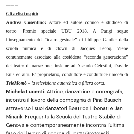
———
Gli artisti ospiti:
Andrea Cosentino:
Attore ed autore comico e studioso di
teatro. Premio speciale UBU 2018. A Parigi segue
l
’
insegnamento del
“
teatro gestuale
”
di Philippe Gaulier della
scuola mimica e di clown di Jacques Lecoq. Viene
comunemente associato alla cosiddetta
“
seconda generazione
”
del teatro di narrazione, insieme ad Ascanio Celestini, Davide
Enia ed altri. E
’
proprietario, conduttore e conduttrice unico/a di
TeleMom
ò
– la televisione autarchica a filiera corta
.
Michela Lucenti:
Attrice, danzatrice e coreografa,
incontra il lavoro della compagnia di Pina Bausch
attraverso i suoi danzatori Beatrice Libonati e Jan
Minarik. Frequenta la Scuola del Teatro Stabile di
Genova e contemporaneamente incontra l
’
ultima
fase del lavoro di ricerca di Jerzy Grotowski,