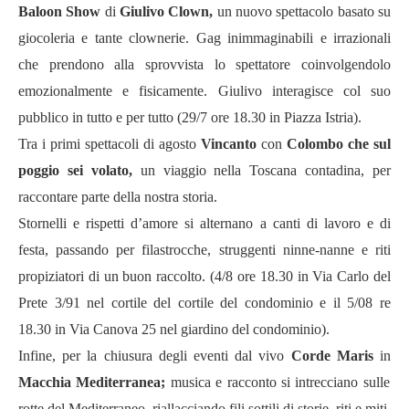
Baloon Show
di
Giulivo Clown,
un
nuovo spettacolo basato su
giocoleria e
tante clownerie.
Gag inimmaginabili e irrazionali
che prendono alla sprovvista lo spettatore coinvolgendolo
emozionalmente e fisicamente. Giulivo interagisce col suo
pubblico in tutto e per tutto (
29
/7 ore
18.30 in
Piazza Istria).
Tra i primi spettacoli di agosto
Vincanto
con
Colombo che sul
poggio sei volato,
un
viaggio nella Toscana contadina, per
raccontare parte della nostra storia.
Stornelli e rispetti d’amore si alternano a canti di lavoro e di
festa, passando per filastrocche, struggenti ninne-nanne e riti
propiziatori di un buon raccolto. (4/8 ore 18.30 in Via Carlo del
Prete 3/91 nel cortile del cortile del condominio e il
5/08 re
18.30
in Via Canova 25 nel giardino del condominio).
Infine, per la chiusura degli eventi dal vivo
Corde Maris
in
Macchia Mediterranea;
musica e racconto si intrecciano sulle
rotte del Mediterraneo, riallacciando fili sottili di storie, riti e miti.