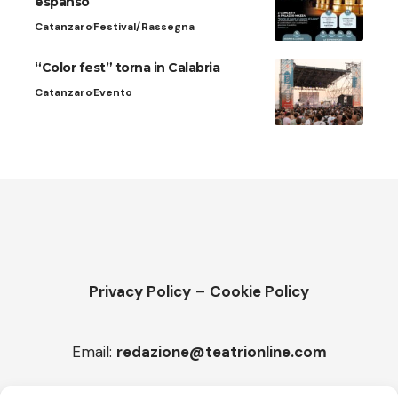
espanso
Catanzaro
Festival/Rassegna
“Color fest” torna in Calabria
Catanzaro
Evento
Privacy Policy
–
Cookie Policy
Email:
redazione@teatrionline.com
Articoli recenti