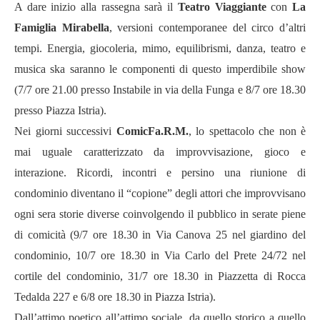
A dare inizio alla rassegna sarà il
Teatro Viaggiante
con
La
Famiglia Mirabella
, versioni contemporanee del circo d’altri
tempi. Energia, giocoleria, mimo, equilibrismi, danza, teatro e
musica ska saranno le componenti di questo imperdibile show
(7/7 ore 21.00 presso
Instabile in via della Funga
e 8/7 ore 18.30
presso Piazza Istria).
Nei giorni successivi
ComicFa.R.M.
,
lo
spettacolo che non è
mai uguale caratterizzato da improvvisazione, gioco e
interazione. Ricordi, incontri e persino una riunione di
condominio diventano il
“
copione
”
degli attori che improvvisano
ogni sera storie diverse coinvolgendo il pubblico in serate piene
di comicit
à
(9/7 ore 18.30 in Via Canova 25 nel giardino del
condominio, 10/7 ore 18.30 in Via Carlo del Prete 24/72 nel
cortile del condominio,
31/7 ore 18.30 in
Piazzetta di Rocca
Tedalda 227
e 6/8 ore 18.30 in
Piazza Istria).
Dall
’
attimo poetico all
’
attimo sociale, da quello storico a quello