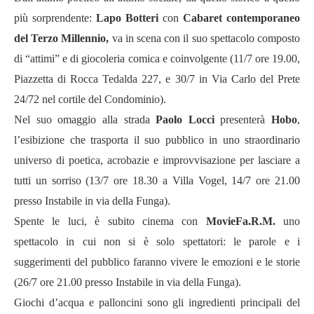
più sorprendente:
Lapo Botteri
con
Cabaret
contemporaneo
del Terzo Millennio,
va in scena con il suo spettacolo composto
di
“
attimi
”
e
di
giocoleria comica e coinvolgente (11/7 ore 19.00,
Piazzetta di Rocca Tedalda 227, e
30
/7 in Via Carlo del Prete
24/72 nel cortile del Condominio).
Nel suo omaggio alla strada
Paolo Locci
presenterà
Hobo
,
l’esibizione che trasporta il suo pubblico in uno straordinario
universo di poetica, acrobazie e improvvisazione per lasciare a
tutti un sorriso (13/7 ore 18.30 a Villa Vogel, 14/7 ore 21.00
presso Instabile in via della Funga).
Spente le luci, è subito cinema con
MovieFa.R.M.
uno
spettacolo in cui non
si è solo spettatori: le parole e i
suggerimenti del pubblico faranno vivere le emozioni e le storie
(26/7 ore
21.00
presso Instabile in via della Funga).
Giochi d’acqua e palloncini sono gli ingredienti principali del