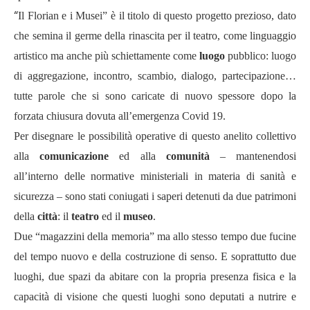
“
Il Florian e i Musei” è il titolo di questo progetto prezioso, dato
che semina il germe della rinascita per il teatro, come linguaggio
artistico ma anche più schiettamente come
luogo
pubblico: luogo
di aggregazione, incontro, scambio, dialogo, partecipazione…
tutte parole che si sono caricate di nuovo spessore dopo la
forzata chiusura dovuta all’emergenza Covid 19.
Per disegnare le possibilità operative di questo anelito collettivo
alla
comunicazione
ed alla
comunità
– mantenendosi
all’interno delle normative ministeriali in materia di sanità e
sicurezza –
sono stati coniugati i saperi detenuti da due patrimoni
della
città
: il
teatro
ed il
museo
.
Due “magazzini della memoria” ma allo stesso tempo due fucine
del tempo nuovo e della costruzione di senso. E soprattutto due
luoghi, due spazi da abitare con la propria presenza fisica e la
capacità di visione che questi luoghi sono deputati a nutrire e