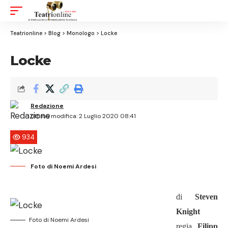
Aa
Font
Resizer
Teatrionline
>
Blog
>
Monologo
>
Locke
Locke
Redazione
Ultima modifica: 2 Luglio 2020 08:41
934
Foto di Noemi Ardesi
di
Steven
Knight
Foto di Noemi Ardesi
regia
Filipp