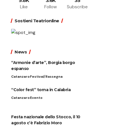
9.8K
3.6K
35
Like
Follow
Subscribe
Sostieni Teatrionline
News
“Armonie d’arte”, Borgia borgo
espanso
Catanzaro
Festival/Rassegna
“Color fest” torna in Calabria
Catanzaro
Evento
Festa nazionale dello Stocco, il 10
agosto c’è Fabrizio Moro