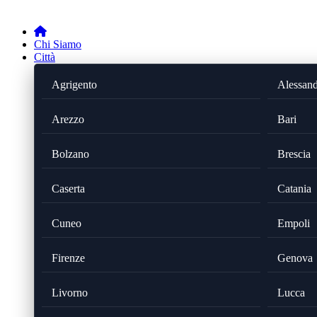
Chi Siamo
Città
Agrigento
Alessand
Arezzo
Bari
Bolzano
Brescia
Caserta
Catania
Cuneo
Empoli
Firenze
Genova
Livorno
Lucca