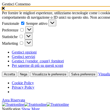
Gestisci Consenso
Per fornire le migliori esperienze, utilizziamo tecnologie come i cooki
comportamento di navigazione o ID unici su questo sito. Non acconsenti
Funzionale
Funzionale
Sempre attivo
Preferenze
Preferenze
Statistiche
Statistiche
Marketing
Marketing
Gestisci opzioni
Gestisci servizi
Gestisci {vendor_count} fornitori
Per saperne di più su questi scopi
Visuali
Accetta
Nega
Visualizza le preferenze
Salva preferenze
Cookie Policy
Privacy Policy
Area Riservata
Notification
Show More