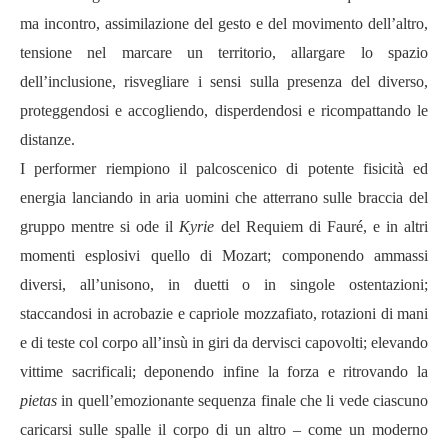
ma incontro, assimilazione del gesto e del movimento dell’altro,
tensione nel marcare un territorio, allargare lo spazio
dell’inclusione, risvegliare i sensi sulla presenza del diverso,
proteggendosi e accogliendo, disperdendosi e ricompattando le
distanze.
I performer riempiono il palcoscenico di potente fisicità ed
energia lanciando in aria uomini che atterrano sulle braccia del
gruppo mentre si ode il
Kyrie
del Requiem di Fauré, e in altri
momenti esplosivi quello di Mozart; componendo ammassi
diversi, all’unisono, in duetti o in singole ostentazioni;
staccandosi in acrobazie e capriole mozzafiato, rotazioni di mani
e di teste col corpo all’insù in giri da dervisci capovolti; elevando
vittime sacrificali; deponendo infine la forza e ritrovando la
pietas
in quell’emozionante sequenza finale che li vede ciascuno
caricarsi sulle spalle il corpo di un altro – come un moderno