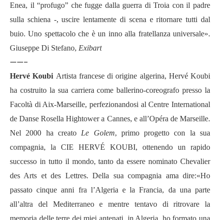
Enea, il “profugo” che fugge dalla guerra di Troia con il padre
sulla schiena -, uscire lentamente di scena e ritornare tutti dal
buio. Uno spettacolo che è un inno alla fratellanza universale».
Giuseppe Di Stefano,
Exibart
——-
Hervé Koubi
Artista francese di origine algerina, Hervé Koubi
ha costruito la sua carriera come ballerino-coreografo presso la
Facoltà di Aix-Marseille, perfezionandosi al Centre International
de Danse Rosella Hightower a Cannes, e all’Opéra de Marseille.
Nel 2000 ha creato
Le Golem
, primo progetto con la sua
compagnia, la CIE HERVÉ KOUBI, ottenendo un rapido
successo in tutto il mondo, tanto da essere nominato Chevalier
des Arts et des Lettres. Della sua compagnia ama dire:«Ho
passato cinque anni fra l’Algeria e la Francia, da una parte
all’altra del Mediterraneo e mentre tentavo di ritrovare la
memoria delle terre dei miei antenati, in Algeria, ho formato una