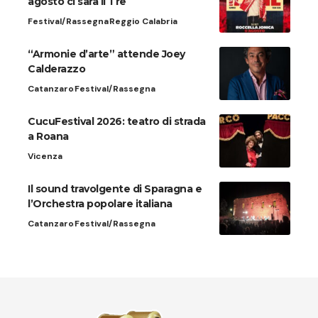
agosto ci sarà Il Tre
Festival/Rassegna
Reggio Calabria
“Armonie d’arte” attende Joey
Calderazzo
Catanzaro
Festival/Rassegna
CucuFestival 2026: teatro di strada
a Roana
Vicenza
Il sound travolgente di Sparagna e
l’Orchestra popolare italiana
Catanzaro
Festival/Rassegna