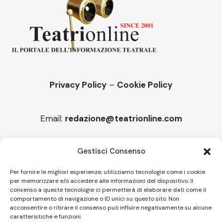
Privacy Policy
–
Cookie Policy
Email:
redazione@teatrionline.com
Articoli recenti
Gestisci Consenso
“Roccella Summer festival”, il 9 agosto ci sarà Il Tre
Per fornire le migliori esperienze, utilizziamo tecnologie come i cookie
per memorizzare e/o accedere alle informazioni del dispositivo. Il
“Armonie d’arte” attende Joey Calderazzo
consenso a queste tecnologie ci permetterà di elaborare dati come il
comportamento di navigazione o ID unici su questo sito. Non
acconsentire o ritirare il consenso può influire negativamente su alcune
caratteristiche e funzioni.
Follow US