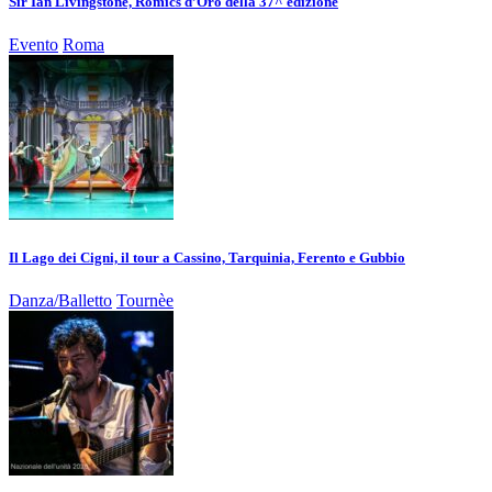
Sir Ian Livingstone, Romics d’Oro della 37^ edizione
Evento
Roma
Il Lago dei Cigni, il tour a Cassino, Tarquinia, Ferento e Gubbio
Danza/Balletto
Tournèe