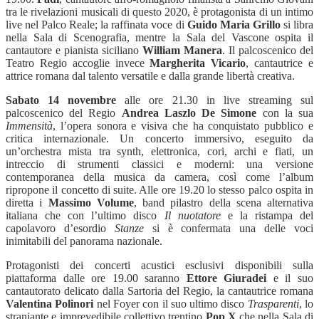
tra le rivelazioni musicali di questo 2020, è protagonista di un intimo
live nel Palco Reale; la raffinata voce di
Guido Maria Grillo
si libra
nella Sala di Scenografia, mentre la Sala del Vascone ospita il
cantautore e pianista siciliano
William Manera
. Il palcoscenico del
Teatro Regio accoglie invece
Margherita Vicario
, cantautrice e
attrice romana dal talento versatile e dalla grande libertà creativa.
Sabato 14 novembre
alle ore 21.30 in live streaming sul
palcoscenico del Regio
Andrea Laszlo De Simone
con la sua
Immensità
, l’opera sonora e visiva che ha conquistato pubblico e
critica internazionale. Un concerto immersivo, eseguito da
un’orchestra mista tra synth, elettronica, cori, archi e fiati, un
intreccio di strumenti classici e moderni: una versione
contemporanea della musica da camera, così come l’album
ripropone il concetto di suite. Alle ore 19.20 lo stesso palco ospita in
diretta i
Massimo Volume
, band pilastro della scena alternativa
italiana che con l’ultimo disco
Il nuotatore
e la ristampa del
capolavoro d’esordio
Stanze
si è confermata una delle voci
inimitabili del panorama nazionale.
Protagonisti dei concerti acustici esclusivi disponibili sulla
piattaforma dalle ore 19.00 saranno
Ettore Giuradei
e il suo
cantautorato delicato dalla Sartoria del Regio, la cantautrice romana
Valentina Polinori
nel Foyer con il suo ultimo disco
Trasparenti
, lo
straniante e imprevedibile collettivo trentino
Pop X
che nella Sala di