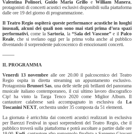
Valentina Polinori
,
Guido Maria Grillo
e
William Manera
,
protagonisti di concerti acustici esclusivi disponibili sulla piattaforma
dalle ore 19 del giorno di programmazione.
Il Teatro Regio ospiterà queste performance acustiche in luoghi
inusuali, alcuni dei quali non sono mai stati prima d’ora spazi
performativi
, come la
Sartoria
, la
“Sala del Vascone”
e il
Palco
Reale
, che si svelano oggi per la prima volta anche al pubblico
diventando il sorprendente palcoscenico di emozionanti concerti.
——–
IL PROGRAMMA
Venerdì 13 novembre
alle ore 20.00 il palcoscenico del Teatro
Regio ospita in diretta streaming un appuntamento esclusivo.
Protagonista
Brunori Sas
, una delle stelle più brillanti del panorama
musicale italiano contemporaneo, il cui ultimo lavoro discografico
Cip! ha vinto la Targa Tenco 2020 come Miglior Album. Il
cantautore calabrese sarà accompagnato in esclusiva da
La
Toscanini NEXT
, orchestra under 35 composta da 51 elementi.
La giornata è arricchita dai concerti acustici realizzati in esclusiva
per Barezzi Festival in spazi sorprendenti del Teatro Regio, che il
pubblico troverà sulla piattaforma e potrà ascoltare a partire dalle ore
19.00.
Fadi
, cantautore afro-romagnolo finalista a Sanremo Giovani