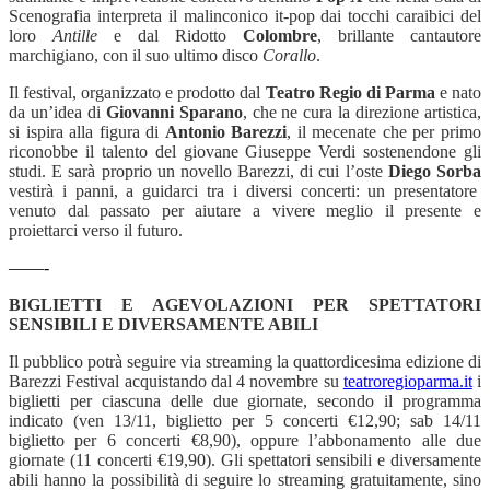
Scenografia interpreta il malinconico it-pop dai tocchi caraibici del
loro
Antille
e dal Ridotto
Colombre
, brillante cantautore
marchigiano, con il suo ultimo disco
Corallo
.
Il festival, organizzato e prodotto dal
Teatro Regio di Parma
e nato
da un’idea di
Giovanni Sparano
, che ne cura la direzione artistica,
si ispira alla figura di
Antonio Barezzi
, il mecenate che per primo
riconobbe il talento del giovane Giuseppe Verdi sostenendone gli
studi. E sarà proprio un novello Barezzi, di cui l’oste
Diego Sorba
vestirà i panni, a guidarci tra i diversi concerti: un presentatore
venuto dal passato per aiutare a vivere meglio il presente e
proiettarci verso il futuro.
——-
BIGLIETTI E AGEVOLAZIONI PER SPETTATORI
SENSIBILI E DIVERSAMENTE ABILI
Il pubblico potrà seguire via streaming la quattordicesima edizione di
Barezzi Festival acquistando dal 4 novembre su
teatroregioparma.it
i
biglietti per ciascuna delle due giornate, secondo il programma
indicato (ven 13/11, biglietto per 5 concerti €12,90; sab 14/11
biglietto per 6 concerti €8,90), oppure l’abbonamento alle due
giornate (11 concerti €19,90). Gli spettatori sensibili e diversamente
abili hanno la possibilità di seguire lo streaming gratuitamente, sino