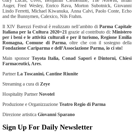
Gary Lucas, Ulver, Benjamin Clementine, The Notwist, Brian
Auger, Fred Wesley, Enrico Rava, Morton Subotnick, Giovanni
Lindo Ferretti, Michael Kiwanuka, Anna Calvi, Paolo Conte, Echo
and the Bunnymen, Calexico, Nils Frahm.
Il XIV Barezzi Festival è realizzato nell’ambito di
Parma Capitale
Italiana per la Cultura 2020+21
grazie al contributo di:
Ministero
per i beni e le attività culturali e per il turismo, Regione Emilia
Romagna, Comune di Parma
, oltre che con il sostegno della
Fondazione Cariparma e dell’Associazione Parma, io ci sto!
Main sponsor
Toyota Italia, Conad Sapori e Dintorni, Chiesi
Farmaceutici, Ares
.
Partner
La Toscanini, Cantine Riunite
Streaming a cura di
Zeye
Hospitality Partner
Novotel
Produzione e Organizzazione
Teatro Regio di Parma
Direzione artistica
Giovanni Sparano
Sign Up For Daily Newsletter