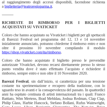
al raggiungimento degli accessi disponibili, facendone richiesta
a
biglietteria@teatroregioparma.it
.
———
RICHIESTE DI RIMBORSO PER I BIGLIETTI
ACQUISTATI SU VIVATICKET
Coloro che hanno acquistato su Vivaticket i biglietti per gli spettacoli
di Barezzi Festival nel programma del 12, 13 e 14 novembre
inizialmente annunciato, potranno chiederne il rimborso entro e non
oltre il prossimo 10 novembre compilando il modulo
https://shop.vivaticket.com/ita/rimborso
.
Coloro che hanno acquistato il biglietto presso le prevendite
autorizzate Vivaticket, devono recarsi direttamente presso lo stesso
punto vendita dove è stato effettuato l’acquisto e richiedere il
rimborso, sempre entro e non oltre il 10 Novembre 2020.
Barezzi Festival
, sin dall’inizio, si caratterizza per una tensione
costante tra sperimentazione e recupero della tradizione, con lo
sguardo teso in avanti e la consapevolezza del passato. In quattordici
anni ha ospitato centinaia di artisti internazionali tra i quali: Franco
Battiato, Wim Mertens, Brad Mehldau, Joshua Redman, Clap Clap,
Philip Glass, Harbie Hancock, Stefano Bollani, Rufus Wainwright,