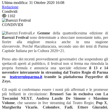
Ultima modifica: 31 Ottobre 2020 16:08
Redazione
Condividi
1102
CONDIVIDI
Le
Gemme
della quattordicesima edizione di
Barezzi Festival
sono determinate a sbocciare nonostante tutto, per
fiorire alla migliore musica anche in una stagione
sfavorevole. Perché #laculturacura, secondo uno dei temi di Parma
Capitale Italiana per la Cultura 2020+21.
Preso atto dei recenti provvedimenti governativi che sospendono gli
spettacoli aperti al pubblico, il festival non si ferma ma rimodula la
propria formula e annuncia una speciale edizione
il 13 e 14
novembre interamente in streaming dal Teatro Regio di Parma
su
teatroregioparma.it
tramite la piattaforma Payperlive di
Zeye.
Gli ospiti si confermano essere i nomi più affermati e le promesse
più brillanti in circolazione:
Brunori Sas in esclusiva con La
Toscanini NEXT
,
Andrea Laszlo De Simone
e
Massimo
Volume
, che saranno in live streaming dal Teatro Regio;
Pop X
,
Margherita Vicario
,
Colombre
,
Fadi
,
Ettore Giuradei
,