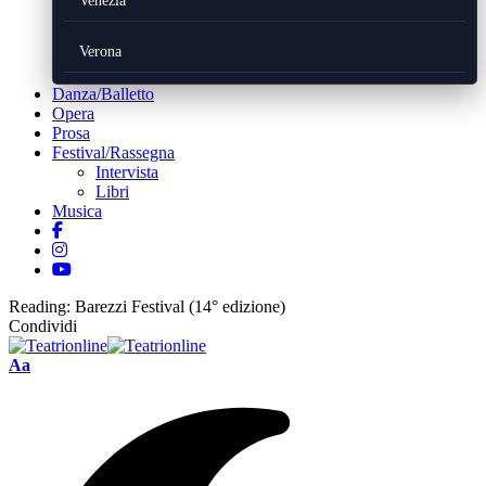
Venezia
Verona
Danza/Balletto
Opera
Prosa
Festival/Rassegna
Intervista
Libri
Musica
Reading:
Barezzi Festival (14° edizione)
Condividi
Font
Aa
Resizer