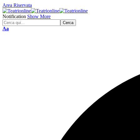
Area Riservata
Notification
Show More
Font
Aa
Resizer