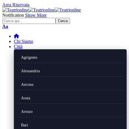
Area Riservata
Notification
Show More
Font
Aa
Resizer
Chi Siamo
Città
Agrigento
Alessandria
Ancona
Aosta
Arezzo
Bari