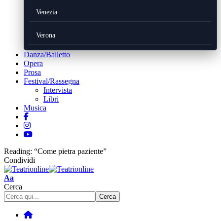
Venezia
Verona
Danza/Balletto
Opera
Prosa
Festival/Rassegna
Intervista
Libri
Musica
Reading:
“Come pietra paziente”
Condividi
Font
Aa
Resizer
Cerca