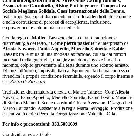
Comunità Afghana in Italia
,
Nove Onlus Caring Humans
,
Associazione Carminella
,
Rising Pari in genere
,
Cooperativa
Sociale Magliana Solidale, Casa Internazionale delle Donne
,
realtà impegnate quotidianamente nella difesa dei diritti delle donne
e nella costruzione di percorsi di accoglienza, inclusione,
empowerment e autonomia loro dedicati.
Con la regia di
Matteo Tarasco
, che ha curato traduzione e
drammaturgia del testo,
“Come pietra paziente”
è interpretato da
Alessia Navarro
,
Fabio Appetito
,
Marcello Spinetta
e
Kabir
Tavani
: tra le mura di una modesta abitazione, cullata dai rumori
incessanti della guerriglia, una giovane donna assiste il marito
morente, colpito gravemente alla testa durante uno scontro armato.
Dinanzi all’uomo, impossibilitato a rispondere, la donna confessa e
rivendica la propria condizione femminile, ergendo il corpo inerme a
sua
Pietra di Pazienza
.
Traduzione, drammaturgia e regia di Matteo Tarasco. Con: Alessia
Navarro; Fabio Appetito; Marcello Spinetta; Kabir Tavani. Musiche
di Stefano Mainetti. Scene e costumi Chiara Aversano. Disegno luci
Marco Laudando. Assistente alla regia Marta Selvaggio. Produzione
esecutiva Federico Perrotta. Organizzazione Valentina Olla.
Per info e prenotazioni: 333.5001699
Condividi questo articolo