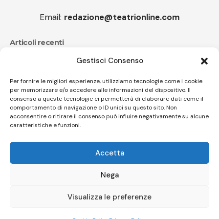
Email:
redazione@teatrionline.com
Articoli recenti
Gestisci Consenso
CucuFestival 2026: teatro di strada a Roana
Il sound travolgente di Sparagna e l’Orchestra
Per fornire le migliori esperienze, utilizziamo tecnologie come i cookie
per memorizzare e/o accedere alle informazioni del dispositivo. Il
popolare italiana
consenso a queste tecnologie ci permetterà di elaborare dati come il
comportamento di navigazione o ID unici su questo sito. Non
acconsentire o ritirare il consenso può influire negativamente su alcune
caratteristiche e funzioni.
Follow US
Accetta
© A.C.I.D.I. Associazione Culturale Informazione Diffusione Innovazione
APS - Codice Fiscale 94310120483 - Via Jacopo Nardi 21 - 50132
Nega
Firenze - SEO BY SIMONE ROMPIETTI SR WEB
Visualizza le preferenze
Le tue preferenze relative alla privacy