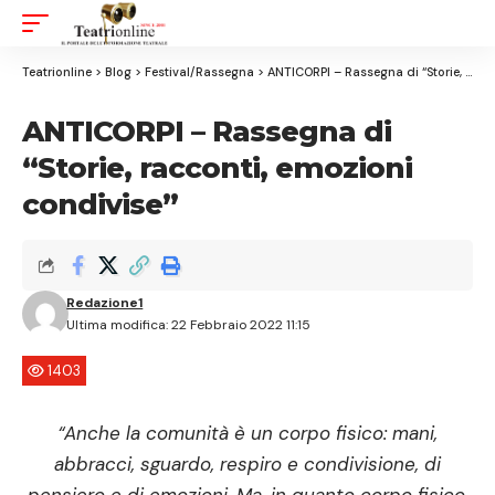
Aa
Font
Resizer
Teatrionline
>
Blog
>
Festival/Rassegna
>
ANTICORPI – Rassegna di “Storie, racconti, emozioni condivise”
ANTICORPI – Rassegna di
“Storie, racconti, emozioni
condivise”
Redazione1
Ultima modifica: 22 Febbraio 2022 11:15
1403
“Anche la comunità è un corpo fisico: mani,
abbracci, sguardo, respiro e condivisione, di