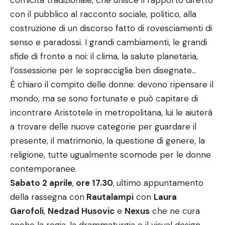
comicità tradizionale, che unisce il rapporto diretto
con il pubblico al racconto sociale, politico, alla
costruzione di un discorso fatto di rovesciamenti di
senso e paradossi. I grandi cambiamenti, le grandi
sfide di fronte a noi: il clima, la salute planetaria,
l’ossessione per le sopracciglia ben disegnate…
È chiaro il compito delle donne: devono ripensare il
mondo, ma se sono fortunate e può capitare di
incontrare Aristotele in metropolitana, lui le aiuterà
a trovare delle nuove categorie per guardare il
presente, il matrimonio, la questione di genere, la
religione, tutte ugualmente scomode per le donne
contemporanee.
Sabato 2 aprile
,
ore 17.30
,
ultimo appuntamento
della rassegna con
Rautalampi
con
Laura
Garofoli
,
Nedzad Husovic
e
Nexus
che ne cura