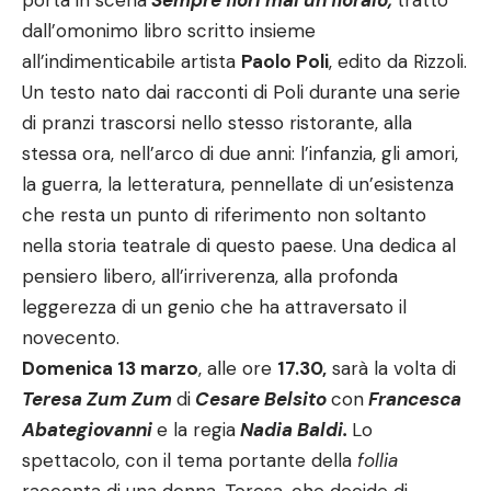
porta in scena
Sempre fiori mai un fioraio,
tratto
dall’omonimo libro scritto insieme
all’indimenticabile artista
Paolo Poli
, edito da Rizzoli.
Un testo nato dai racconti di Poli durante una serie
di pranzi trascorsi nello stesso ristorante, alla
stessa ora, nell’arco di due anni: l’infanzia, gli amori,
la guerra, la letteratura, pennellate di un’esistenza
che resta un punto di riferimento non soltanto
nella storia teatrale di questo paese. Una dedica al
pensiero libero, all’irriverenza, alla profonda
leggerezza di un genio che ha attraversato il
novecento.
Domenica 13 marzo
, alle ore
17.30,
sarà la volta di
Teresa Zum Zum
di
Cesare Belsito
con
Francesca
Abategiovanni
e la regia
Nadia Baldi.
Lo
spettacolo, con il tema portante della
follia