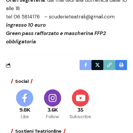
Orari segreteria
: dal martedì alla domenica dalle 10
alle 18
tel 06 5814176 –
scuderieteatrali@gmail.com
ingresso 10 euro
Green pass rafforzato e mascherina FFP2
obbligatoria
Social
9.8K
3.6K
35
Like
Follow
Subscribe
Sostieni Teatrionline