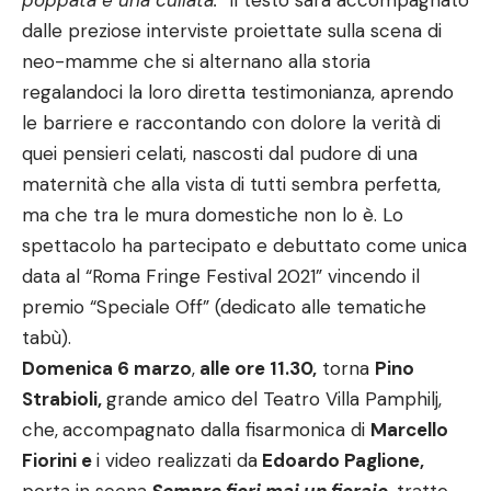
poppata e una cullata.”
Il testo sarà
accompagnato
dalle preziose interviste proiettate sulla scena di
neo-mamme che si alternano alla storia
regalandoci la loro diretta testimonianza, aprendo
le barriere e raccontando con dolore la verità di
quei pensieri celati, nascosti dal pudore di una
maternità che alla vista di tutti sembra perfetta,
ma che tra le mura domestiche non lo è. Lo
spettacolo ha partecipato e debuttato come unica
data al “Roma Fringe Festival 2021” vincendo il
premio “Speciale Off” (dedicato alle tematiche
tabù).
Domenica 6 marzo
,
alle ore 11.30,
torna
Pino
Strabioli,
grande amico del Teatro Villa Pamphilj,
che,
accompagnato dalla fisarmonica di
Marcello
Fiorini e
i video realizzati da
Edoardo Paglione,