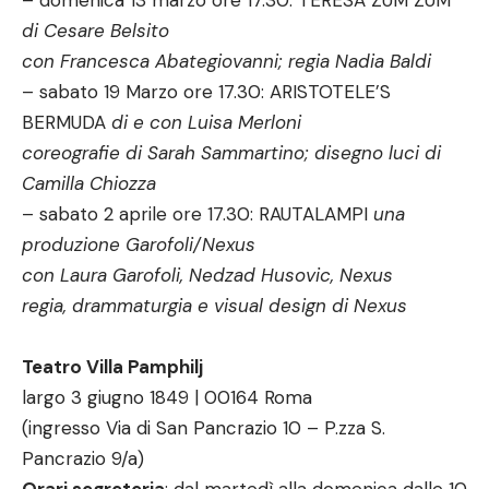
– domenica 13 marzo ore 17.30: TERESA ZUM ZUM
di Cesare Belsito
con Francesca Abategiovanni; regia Nadia Baldi
– sabato 19 Marzo ore 17.30: ARISTOTELE’S
BERMUDA
di e con Luisa Merloni
coreografie di Sarah Sammartino; disegno luci di
Camilla Chiozza
– sabato 2 aprile ore 17.30: RAUTALAMPI
una
produzione Garofoli/Nexus
con Laura Garofoli, Nedzad Husovic, Nexus
regia, drammaturgia e visual design di Nexus
Teatro Villa Pamphilj
largo 3 giugno 1849 | 00164 Roma
(ingresso Via di San Pancrazio 10 – P.zza S.
Pancrazio 9/a)