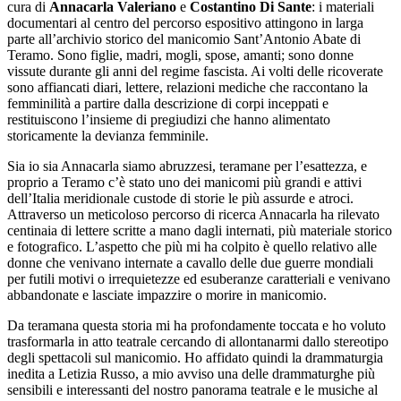
cura di
Annacarla Valeriano
e
Costantino Di Sante
: i materiali
documentari al centro del percorso espositivo attingono in larga
parte all’archivio storico del manicomio Sant’Antonio Abate di
Teramo. Sono figlie, madri, mogli, spose, amanti; sono donne
vissute durante gli anni del regime fascista. Ai volti delle ricoverate
sono affiancati diari, lettere, relazioni mediche che raccontano la
femminilità a partire dalla descrizione di corpi inceppati e
restituiscono l’insieme di pregiudizi che hanno alimentato
storicamente la devianza femminile.
Sia io sia Annacarla siamo abruzzesi, teramane per l’esattezza, e
proprio a Teramo c’è stato uno dei manicomi più grandi e attivi
dell’Italia meridionale custode di storie le più assurde e atroci.
Attraverso un meticoloso percorso di ricerca Annacarla ha rilevato
centinaia di lettere scritte a mano dagli internati, più materiale storico
e fotografico. L’aspetto che più mi ha colpito è quello relativo alle
donne che venivano internate a cavallo delle due guerre mondiali
per futili motivi o irrequietezze ed esuberanze caratteriali e venivano
abbandonate e lasciate impazzire o morire in manicomio.
Da teramana questa storia mi ha profondamente toccata e ho voluto
trasformarla in atto teatrale cercando di allontanarmi dallo stereotipo
degli spettacoli sul manicomio. Ho affidato quindi la drammaturgia
inedita a Letizia Russo, a mio avviso una delle drammaturghe più
sensibili e interessanti del nostro panorama teatrale e le musiche al