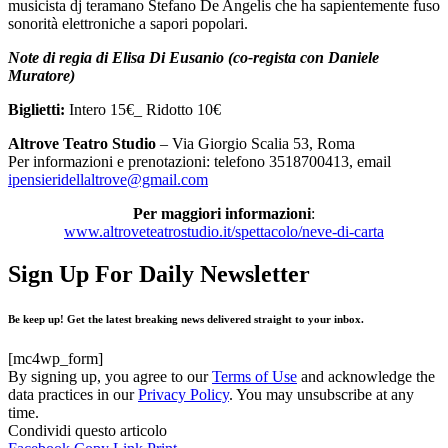
musicista dj teramano Stefano De Angelis che ha sapientemente fuso
sonorità elettroniche a sapori popolari.
Note di regia di Elisa Di Eusanio (co-regista con Daniele
Muratore)
Biglietti:
Intero 15€_ Ridotto 10€
Altrove Teatro Studio
– Via Giorgio Scalia 53, Roma
Per informazioni e prenotazioni: telefono 3518700413, email
ipensieridellaltrove@gmail.com
Per maggiori informazioni
:
www.altroveteatrostudio.it/spettacolo/neve-di-carta
Sign Up For Daily Newsletter
Be keep up! Get the latest breaking news delivered straight to your inbox.
[mc4wp_form]
By signing up, you agree to our
Terms of Use
and acknowledge the
data practices in our
Privacy Policy
. You may unsubscribe at any
time.
Condividi questo articolo