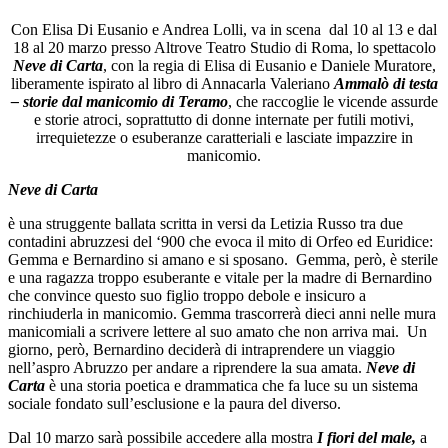
Con Elisa Di Eusanio e Andrea Lolli, va in scena
dal 10 al 13 e dal
18 al 20 marzo presso Altrove Teatro Studio di Roma, lo spettacolo
Neve di Carta
, con la regia di Elisa di Eusanio e Daniele Muratore,
liberamente ispirato al libro di Annacarla Valeriano
Ammalò di testa
– storie dal manicomio di Teramo
, che raccoglie le
vicende assurde
e storie atroci, soprattutto di donne internate per futili motivi,
irrequietezze o esuberanze caratteriali e lasciate impazzire in
manicomio.
Neve di Carta
è una struggente ballata scritta in versi da Letizia Russo tra due
contadini abruzzesi del ‘900 che evoca il mito di Orfeo ed Euridice:
Gemma e Bernardino si amano e si sposano.
Gemma, però, è sterile
e una ragazza troppo esuberante e vitale per la madre di Bernardino
che convince questo suo figlio troppo debole e insicuro a
rinchiuderla in manicomio. Gemma trascorrerà dieci anni nelle mura
manicomiali a scrivere lettere al suo amato che non arriva mai.
Un
giorno, però, Bernardino deciderà di intraprendere un viaggio
nell’aspro Abruzzo per andare a riprendere la sua amata.
Neve di
Carta
è una storia poetica e drammatica che fa luce su un sistema
sociale fondato sull’esclusione e la paura del diverso.
Dal 10 marzo sarà possibile accedere alla mostra
I fiori del male,
a