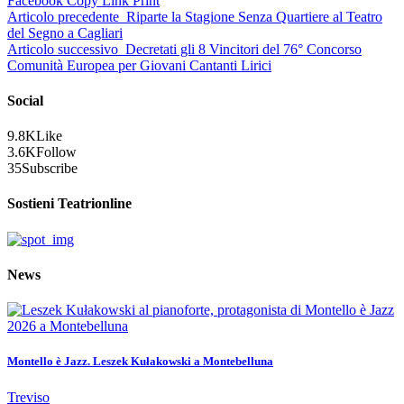
Facebook
Copy Link
Print
Articolo precedente
Riparte la Stagione Senza Quartiere al Teatro
del Segno a Cagliari
Articolo successivo
Decretati gli 8 Vincitori del 76° Concorso
Comunità Europea per Giovani Cantanti Lirici
Social
9.8K
Like
3.6K
Follow
35
Subscribe
Sostieni Teatrionline
News
Montello è Jazz. Leszek Kułakowski a Montebelluna
Treviso