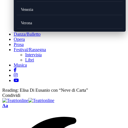
Venezia
Verona
Danza/Balletto
Opera
Prosa
Festival/Rassegna
Intervista
Libri
Musica
Reading:
Elisa Di Eusanio con “Neve di Carta”
Condividi
Font
Aa
Resizer