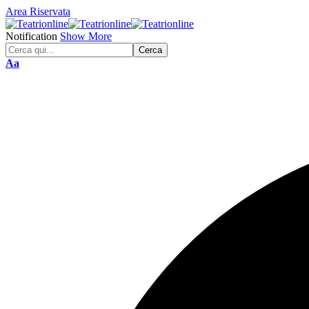
Area Riservata
Notification
Show More
Font
Aa
Resizer