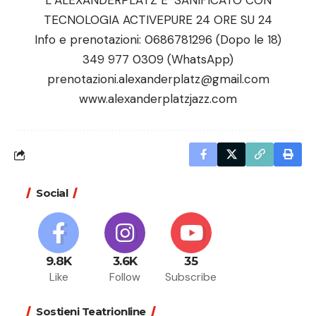
L’ALEXANDERPLATZ E’ SANIFICATO CON
TECNOLOGIA ACTIVEPURE 24 ORE SU 24
Info e prenotazioni: 0686781296 (Dopo le 18)
349 977 0309 (WhatsApp)
prenotazioni.alexanderplatz@gmail.com
www.alexanderplatzjazz.com
Social
9.8K
3.6K
35
Like
Follow
Subscribe
Sostieni Teatrionline