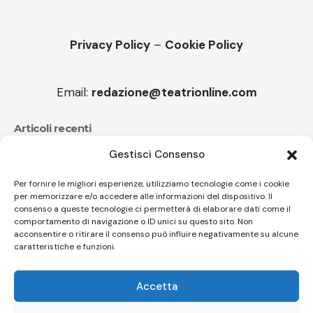
Privacy Policy
–
Cookie Policy
Email:
redazione@teatrionline.com
Articoli recenti
Gestisci Consenso
CucuFestival 2026: teatro di strada a Roana
Il sound travolgente di Sparagna e l’Orchestra
Per fornire le migliori esperienze, utilizziamo tecnologie come i cookie
per memorizzare e/o accedere alle informazioni del dispositivo. Il
popolare italiana
consenso a queste tecnologie ci permetterà di elaborare dati come il
comportamento di navigazione o ID unici su questo sito. Non
acconsentire o ritirare il consenso può influire negativamente su alcune
caratteristiche e funzioni.
Follow US
Accetta
© A.C.I.D.I. Associazione Culturale Informazione Diffusione Innovazione
APS - Codice Fiscale 94310120483 - Via Jacopo Nardi 21 - 50132