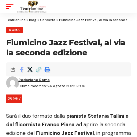
Aa
Font
Resizer
Teatrionline
>
Blog
>
Concerto
>
Fiumicino Jazz Festival, al via la seconda edizione
ROMA
Fiumicino Jazz Festival, al via
la seconda edizione
Redazione Roma
Ultima modifica: 24 Agosto 2022 13:06
967
Sarà il duo formato dalla
pianista Stefania Tallini e
dal flicornista Franco Piana
ad aprire la seconda
edizione del
Fiumicino Jazz Festival
, in programma