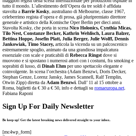
maggiori registi della scena internazionale per produzioni ospitate in
tutto il mondo. L’allestimento dell’Opera da tre soldi è affidata
stavolta a
Barrie Kosky
, australiano di Melbourne, classe 1967,
celeberrimo regista d’opera e di prosa, già pluripremiato direttore
generale e artistico della Komische Oper Berlin per dieci anni.
Stavolta Kosky, che porta in scena
Nico Holonics, Cynthia Micas,
Tilo Nest, Constanze Becker, Kathrin Wehlisch, Laura Balzer,
Bettina Hoppe, Josefin Platt, Julia Berger, Julie Wolff, Dennis
Jankowiak, Timo Stacey,
articola la vicenda su un palcoscenico
estremamente spoglio, animato da una grandiosa impalcatura
essenziale con scale e praticabili di
Rebecca Ringst
dove si
muovono e si spostano i numerosi attori con i costumi, fra smoking e
soprabiti di lusso, di
Dinah Ehm
per uno spettacolo elegante e
coinvolgente. In scena l’orchestra (Adam Benzwi, Doris Decker,
Stephan Genze, Lorenz Jansky, James Scannell, Ralf Templin,
Otwin Zipp) diretta da
Adam Benzwi
. Dall’ 11 al 15 ottobre a
Roma, biglietti da € 30 a € 50, info e dettagli su
romaeuropa.net
.
Fabiana Raponi
Sign Up For Daily Newsletter
Be keep up! Get the latest breaking news delivered straight to your inbox.
[mc4wp_form]