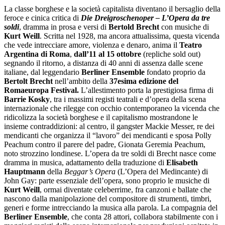
La classe borghese e la società capitalista diventano il bersaglio della
feroce e cinica critica di
Die Dreigroschenoper –
L’Opera da tre
soldi
, dramma in prosa e versi di
Bertold Brecht
con musiche di
Kurt
Weill
. Scritta nel 1928, ma ancora attualissima, questa vicenda
che vede intrecciare amore, violenza e denaro, anima il
Teatro
Argentina
di
Roma
,
dall’11 al 15 ottobre
(repliche sold out)
segnando il ritorno, a distanza di 40 anni di assenza dalle scene
italiane, dal leggendario
Berliner Ensemble
fondato proprio da
Bertolt Brecht
nell’ambito della
37esima edizione del
Romaeuropa Festival.
L’allestimento porta la prestigiosa firma di
Barrie Kosky
, tra i massimi registi teatrali e d’opera della scena
internazionale che rilegge con occhio contemporaneo la vicenda che
ridicolizza la società borghese e il capitalismo mostrandone le
insieme contraddizioni: al centro, il gangster Mackie Messer, re dei
mendicanti che organizza il “lavoro” dei mendicanti e sposa Polly
Peachum contro il parere del padre, Gionata Geremia Peachum,
noto strozzino londinese. L’opera da tre soldi di Brecht nasce come
dramma in musica, adattamento della traduzione di
Elisabeth
Hauptmann
della
Beggar’s Opera
(L’Opera del Medincante) di
John Gay: parte essenziale dell’opera, sono proprio le musiche di
Kurt Weill
, ormai diventate celeberrime, fra canzoni e ballate che
nascono dalla manipolazione del compositore di strumenti, timbri,
generi e forme intrecciando la musica alla parola. La compagnia del
Berliner Ensemble
, che conta 28 attori, collabora stabilmente con i