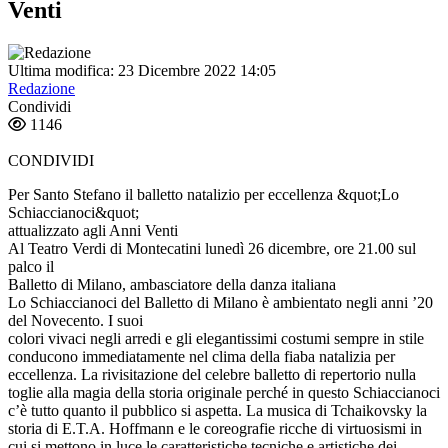
Venti
Ultima modifica: 23 Dicembre 2022 14:05
Redazione
Condividi
1146
CONDIVIDI
Per Santo Stefano il balletto natalizio per eccellenza &quot;Lo
Schiaccianoci&quot;
attualizzato agli Anni Venti
Al Teatro Verdi di Montecatini lunedì 26 dicembre, ore 21.00 sul
palco il
Balletto di Milano, ambasciatore della danza italiana
Lo Schiaccianoci del Balletto di Milano è ambientato negli anni ’20
del Novecento. I suoi
colori vivaci negli arredi e gli elegantissimi costumi sempre in stile
conducono immediatamente nel clima della fiaba natalizia per
eccellenza. La rivisitazione del celebre balletto di repertorio nulla
toglie alla magia della storia originale perché in questo Schiaccianoci
c’è tutto quanto il pubblico si aspetta. La musica di Tchaikovsky la
storia di E.T.A. Hoffmann e le coreografie ricche di virtuosismi in
cui si mettono in luce le caratteristiche tecniche e artistiche dei