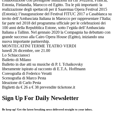
collaborazione con prestigiose istituzioni tra cui Svizzera, Francia,
Estonia, Finlandia, Marocco ed Egitto. Tra le più importanti: la
realizzazione degli spettacoli per il Saaremaa Opera Festival 2015
(Estonia); l’inaugurazione del Festival FITUC 2017 a Casablanca su
invito dell’Ambasciata Italiana in Marocco per rappresentare l’Italia;
far parte nel 2018 del programma ufficiale per le celebrazioni dei
100 anni della Repubblica Estone, sotto l’egida dell’Ambasciata
Italiana a Tallinn. Nel gennaio 2020 la Compagnia ha debuttato con
grande successo alla Cairo Opera House (Egitto), iniziando una
nuova importante partnership.
MONTECATINI TERME TEATRO VERDI
lunedì 26 dicembre, ore 21.00
Lo Schiaccianoci
Balletto di Milano
Balletto in due atti su musiche di P. I. Tchaikovsky
liberamente ispirato al racconto di E.T.A. Hoffmann
Coreografia di Federico Veratti
Scenografia di Marco Pesta
Ideazione di Carlo Pesta
Biglietti da € 26 a € 38 prevendite ticketone.it
Sign Up For Daily Newsletter
Be keep up! Get the latest breaking news delivered straight to your inbox.