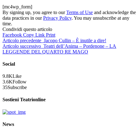
[mc4wp_form]
By signing up, you agree to our
Terms of Use
and acknowledge the
data practices in our
Privacy Policy
. You may unsubscribe at any
time.
Condividi questo articolo
Facebook
Copy Link
Print
Articolo precedente
Jacopo Cullin – È inutile a dire!
Articolo successivo
Teatri dell’Anima – Pordenone – LA
LEGGENDE DEL QUARTO RE MAGO
Social
9.8K
Like
3.6K
Follow
35
Subscribe
Sostieni Teatrionline
News