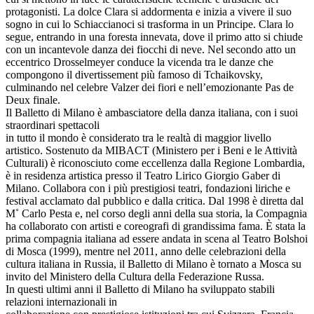
protagonisti. La dolce Clara si addormenta e inizia a vivere il suo
sogno in cui lo Schiaccianoci si trasforma in un Principe. Clara lo
segue, entrando in una foresta innevata, dove il primo atto si chiude
con un incantevole danza dei fiocchi di neve. Nel secondo atto un
eccentrico Drosselmeyer conduce la vicenda tra le danze che
compongono il divertissement più famoso di Tchaikovsky,
culminando nel celebre Valzer dei fiori e nell’emozionante Pas de
Deux finale.
Il Balletto di Milano è ambasciatore della danza italiana, con i suoi
straordinari spettacoli
in tutto il mondo è considerato tra le realtà di maggior livello
artistico. Sostenuto da MIBACT (Ministero per i Beni e le Attività
Culturali) è riconosciuto come eccellenza dalla Regione Lombardia,
è in residenza artistica presso il Teatro Lirico Giorgio Gaber di
Milano. Collabora con i più prestigiosi teatri, fondazioni liriche e
festival acclamato dal pubblico e dalla critica. Dal 1998 è diretta dal
M˚ Carlo Pesta e, nel corso degli anni della sua storia, la Compagnia
ha collaborato con artisti e coreografi di grandissima fama. È stata la
prima compagnia italiana ad essere andata in scena al Teatro Bolshoi
di Mosca (1999), mentre nel 2011, anno delle celebrazioni della
cultura italiana in Russia, il Balletto di Milano è tornato a Mosca su
invito del Ministero della Cultura della Federazione Russa.
In questi ultimi anni il Balletto di Milano ha sviluppato stabili
relazioni internazionali in