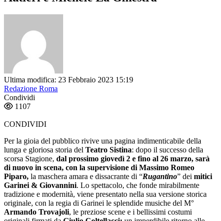
Ultima modifica: 23 Febbraio 2023 15:19
Redazione Roma
Condividi
1107
CONDIVIDI
Per la gioia del pubblico rivive una pagina indimenticabile della
lunga e gloriosa storia del
Teatro Sistina
: dopo il successo della
scorsa Stagione,
dal prossimo giovedì 2 e fino al 26 marzo, sarà
di nuovo in scena, con la supervisione di Massimo Romeo
Piparo,
la maschera amara e dissacrante di “
Rugantino
” dei
mitici
Garinei & Giovannini
. Lo spettacolo, che fonde mirabilmente
tradizione e modernità, viene presentato nella sua versione storica
originale, con la regia di Garinei le splendide musiche del M°
Armando Trovajoli
, le preziose scene e i bellissimi costumi
originali firmati da
Giulio Coltellacci:
un imperdibile ritorno alle