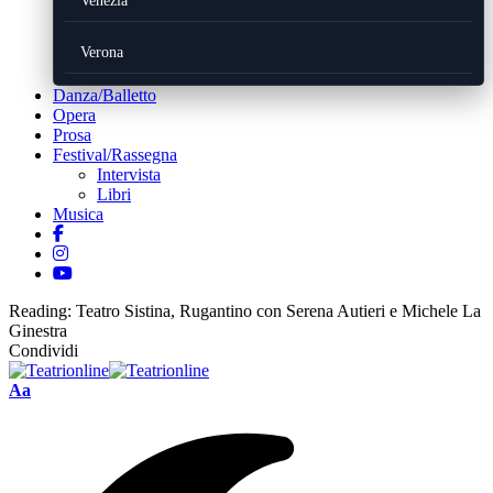
Venezia
Verona
Danza/Balletto
Opera
Prosa
Festival/Rassegna
Intervista
Libri
Musica
Reading:
Teatro Sistina, Rugantino con Serena Autieri e Michele La
Ginestra
Condividi
Font
Aa
Resizer