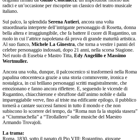
radici e un’occasione per riscoprire un classico del teatro musicale
italiano.
Sul palco, la splendida
Serena Autieri
, ancora una volta
straordinaria interprete dell’intrigante personaggio di Rosetta, donna
bella altera e irraggiungibile, che fa battere il cuore di Rugantino, un
ruolo in cui l’attrice napoletana dà prova di grande maturità artistica.
Al suo fianco,
Michele La Ginestra
, che torna a vestire i panni del
celebre personaggio indossati, dopo 21 anni, nella scorsa Stagione.
Nel ruolo di Eusebia e Mastro Titta,
Edy Angelillo e Massimo
Wertmuller.
Ancora una volta, dunque, il palcoscenico si trasformerà nella Roma
papalina ottocentesca grazie a una storia commovente, ironica e
nostalgica, in cui brillano personaggi scritti magistralmente, che
emozionano e fanno ancora riflettere. E, seguendo le vicende di
Rugantino, chiacchierone e sbruffone dall’animo nobile e dalla
impareggiabile verve, fino al triste ma edificante epilogo, il pubblico
tornerà a cantare successi famosi in tutto il mondo e che non
subiscono lo scorrere del tempo, da “Roma nun fa la stupida stasera”
a “Ciummachella” a “Tirollallero” sulle musiche del Maestro
Armando Trovajoli.
La trama:
Roma, 1830, sotto il papato di Pio VIII: Rugantino, giovane