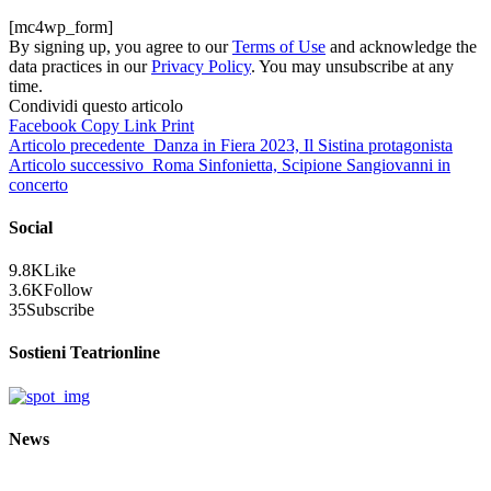
[mc4wp_form]
By signing up, you agree to our
Terms of Use
and acknowledge the
data practices in our
Privacy Policy
. You may unsubscribe at any
time.
Condividi questo articolo
Facebook
Copy Link
Print
Articolo precedente
Danza in Fiera 2023, Il Sistina protagonista
Articolo successivo
Roma Sinfonietta, Scipione Sangiovanni in
concerto
Social
9.8K
Like
3.6K
Follow
35
Subscribe
Sostieni Teatrionline
News