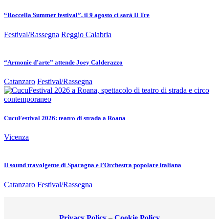
“Roccella Summer festival”, il 9 agosto ci sarà Il Tre
Festival/Rassegna
Reggio Calabria
“Armonie d’arte” attende Joey Calderazzo
Catanzaro
Festival/Rassegna
CucuFestival 2026: teatro di strada a Roana
Vicenza
Il sound travolgente di Sparagna e l’Orchestra popolare italiana
Catanzaro
Festival/Rassegna
Privacy Policy
–
Cookie Policy