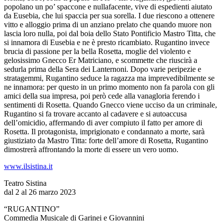
popolano un po’ spaccone e nullafacente, vive di espedienti aiutato
da Eusebia, che lui spaccia per sua sorella. I due riescono a ottenere
vitto e alloggio prima di un anziano prelato che quando muore non
lascia loro nulla, poi dal boia dello Stato Pontificio Mastro Titta, che
si innamora di Eusebia e ne è presto ricambiato. Rugantino invece
brucia di passione per la bella Rosetta, moglie del violento e
gelosissimo Gnecco Er Matriciano, e scommette che riuscirà a
sedurla prima della Sera dei Lanternoni. Dopo varie peripezie e
stratagemmi, Rugantino seduce la ragazza ma imprevedibilmente se
ne innamora: per questo in un primo momento non fa parola con gli
amici della sua impresa, poi però cede alla vanagloria ferendo i
sentimenti di Rosetta. Quando Gnecco viene ucciso da un criminale,
Rugantino si fa trovare accanto al cadavere e si autoaccusa
dell’omicidio, affermando di aver compiuto il fatto per amore di
Rosetta. Il protagonista, imprigionato e condannato a morte, sarà
giustiziato da Mastro Titta: forte dell’amore di Rosetta, Rugantino
dimostrerà affrontando la morte di essere un vero uomo.
www.ilsistina.it
Teatro Sistina
dal 2 al 26 marzo 2023
“RUGANTINO”
Commedia Musicale di Garinei e Giovannini